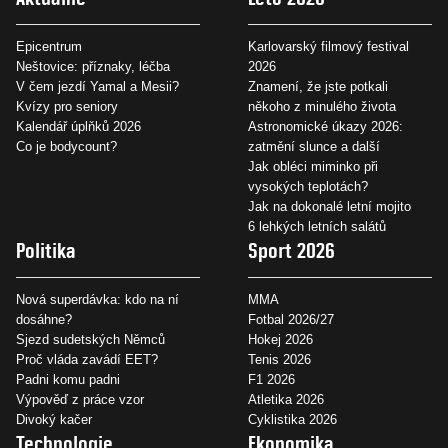
Epicentrum
Karlovarský filmový festival
Neštovice: příznaky, léčba
2026
V čem jezdí Yamal a Mesii?
Znamení, že jste potkali
Kvízy pro seniory
někoho z minulého života
Kalendář úplňků 2026
Astronomické úkazy 2026:
Co je bodycount?
zatmění slunce a další
Jak obléci miminko při
vysokých teplotách?
Jak na dokonalé letní mojito
6 lehkých letních salátů
Politika
Sport 2026
Nová superdávka: kdo na ní
MMA
dosáhne?
Fotbal 2026/27
Sjezd sudetských Němců
Hokej 2026
Proč vláda zavádí EET?
Tenis 2026
Padni komu padni
F1 2026
Výpověď z práce vzor
Atletika 2026
Divoký kačer
Cyklistika 2026
Technologie
Ekonomika