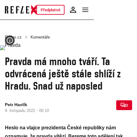
Předplatné
Reflex.cz
Komentáře
Pravda má mnoho tváří. Ta
odvrácená ještě stále shlíží z
Hradu. Snad už naposled
Petr Havlík
0
·
9. listopadu 2022
06:10
Heslo na vlajce prezidenta České republiky nám
oznamuje, že pravda vítězí. Bereme toto sdělení tak