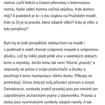
mohou začít řetězit a časem přerostou v tolerovanou
normu. Naše státní hymna začíná otázkou. Kde domov
můj? A podobně je to i s tou vlajkou na Pražském hradě.
Kde (a čí) je ta pravda, která údajně vítězí? Kdo je vítěz a
kdo poražený?
Bylo by to jistě prospěšné, kdybychom na hradě i
v podhradí k sobě chovali vzájemný respekt a vzájemnou
důvěru, což by mělo platit ještě více v nelehkých dobách
krize a nejistoty. Jenže tomu tak není. Různé „pravdy“ a
nepravdy se perou o svoje posluchače a diváky a
používají k tomu manipulace všeho druhu. Příkopy se
prohlubují. Slova ztrácejí svůj původní význam a smysl.
Demokracie, svoboda (natož pravda) jsou pro mnohé jen
zaprášenými archaickými pojmy z dávnověku. Pravda a
láska jsou vysmívanými symboly údajné naivity. A tak