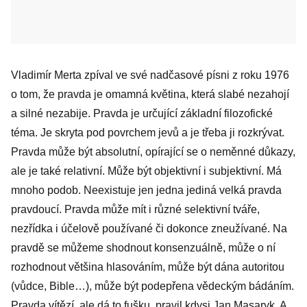
Vladimír Merta zpíval ve své nadčasové písni z roku 1976
o tom, že pravda je omamná květina, která slabé nezahojí
a silné nezabije. Pravda je určující základní filozofické
téma. Je skryta pod povrchem jevů a je třeba ji rozkrývat.
Pravda může být absolutní, opírající se o neměnné důkazy,
ale je také relativní. Může být objektivní i subjektivní. Má
mnoho podob. Neexistuje jen jedna jediná velká pravda
pravdoucí. Pravda může mít i různé selektivní tváře,
nezřídka i účelově používané či dokonce zneužívané. Na
pravdě se můžeme shodnout konsenzuálně, může o ní
rozhodnout většina hlasováním, může být dána autoritou
(vůdce, Bible…), může být podepřena vědeckým bádáním.
Pravda vítězí, ale dá to fušku, pravil kdysi Jan Masaryk. A