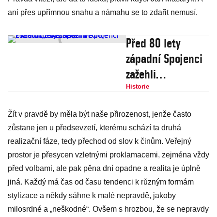
ani přes upřímnou snahu a námahu se to zdařit nemusí.
Před 80 lety
západní Spojenci
zažehli
„Pochodeň“ ve
Historie
Francouzské
Žít v pravdě by měla být naše přirozenost, jenže často
severní Africe
zůstane jen u předsevzetí, kterému schází ta druhá
realizační fáze, tedy přechod od slov k činům. Veřejný
prostor je přesycen vzletnými proklamacemi, zejména vždy
před volbami, ale pak pěna dní opadne a realita je úplně
jiná. Každý má čas od času tendenci k různým formám
stylizace a někdy sáhne k malé nepravdě, jakoby
milosrdné a „neškodné“. Ovšem s hrozbou, že se nepravdy