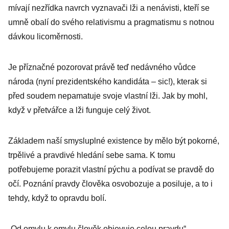
mívají nezřídka navrch vyznavači lži a nenávisti, kteří se
umně obalí do svého relativismu a pragmatismu s notnou
dávkou licoměrnosti.
Je příznačné pozorovat právě teď nedávného vůdce
národa (nyní prezidentského kandidáta – sic!), kterak si
před soudem nepamatuje svoje vlastní lži. Jak by mohl,
když v přetvářce a lži funguje celý život.
Základem naší smysluplné existence by mělo být pokorné,
trpělivé a pravdivé hledání sebe sama. K tomu
potřebujeme porazit vlastní pýchu a podívat se pravdě do
očí. Poznání pravdy člověka osvobozuje a posiluje, a to i
tehdy, když to opravdu bolí.
„Od omylu k omylu člověk objevuje celou pravdu“ –