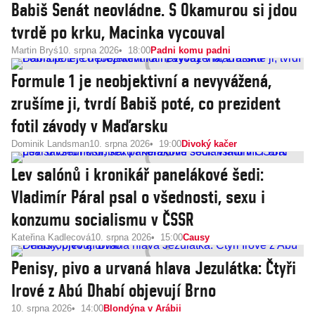
Babiš Senát neovládne. S Okamurou si jdou
tvrdě po krku, Macinka vycouval
Martin Bryś
10. srpna 2026
18:00
Padni komu padni
Formule 1 je neobjektivní a nevyvážená,
zrušíme ji, tvrdí Babiš poté, co prezident
fotil závody v Maďarsku
Dominik Landsman
10. srpna 2026
19:00
Divoký kačer
Lev salónů i kronikář panelákové šedi:
Vladimír Páral psal o všednosti, sexu i
konzumu socialismu v ČSSR
Kateřina Kadlecová
10. srpna 2026
15:00
Causy
Penisy, pivo a urvaná hlava Jezulátka: Čtyři
Irové z Abú Dhabí objevují Brno
10. srpna 2026
14:00
Blondýna v Arábii