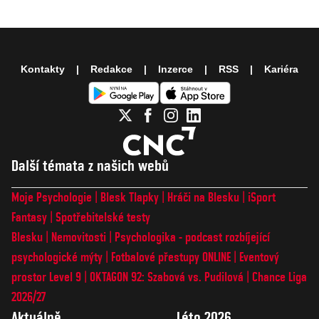
Kontakty
Redakce
Inzerce
RSS
Kariéra
Další témata z našich webů
Moje Psychologie
Blesk Tlapky
Hráči na Blesku
iSport
Fantasy
Spotřebitelské testy
Blesku
Nemovitosti
Psychologika - podcast rozbíjející
psychologické mýty
Fotbalové přestupy ONLINE
Eventový
prostor Level 9
OKTAGON 92: Szabová vs. Pudilová
Chance Liga
2026/27
Aktuálně
Léto 2026