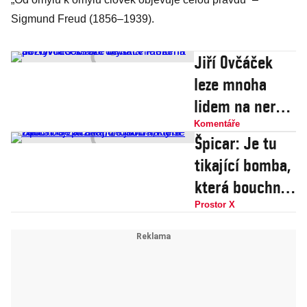
Sigmund Freud (1856–1939).
Jiří Ovčáček
leze mnoha
lidem na nervy.
Teď se ale
Komentáře
Špicar: Je tu
blýskl v rámci
tikající bomba,
pozitivní
která bouchne
sociální
začátkem roku.
Prostor X
deviace –
Firmy se zatím
oženil se
bojí přiznat, že
jsou na tom zle