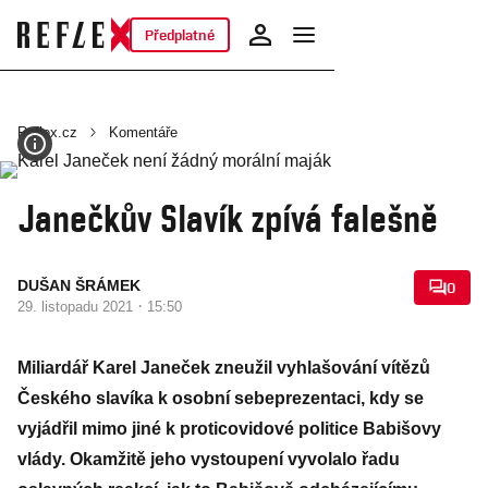
Předplatné
Reflex.cz
Komentáře
Janečkův Slavík zpívá falešně
DUŠAN ŠRÁMEK
0
·
29. listopadu 2021
15:50
Miliardář Karel Janeček zneužil vyhlašování vítězů
Českého slavíka k osobní sebeprezentaci, kdy se
vyjádřil mimo jiné k proticovidové politice Babišovy
vlády. Okamžitě jeho vystoupení vyvolalo řadu