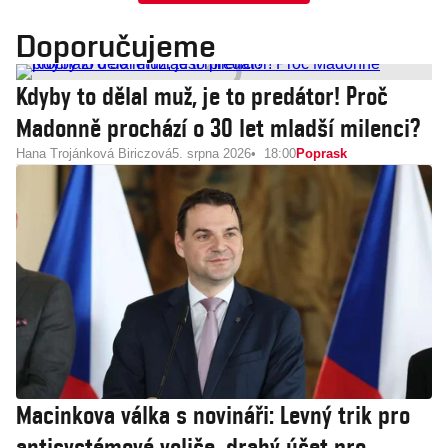
Doporučujeme
Kdyby to dělal muž, je to predátor! Proč
Madonně prochází o 30 let mladší milenci?
Hana Trojánková Biriczová
5. srpna 2026
18:00
Poprask
Macinkova válka s novináři: Levný trik pro
antisystémové voliče, drahý účet pro