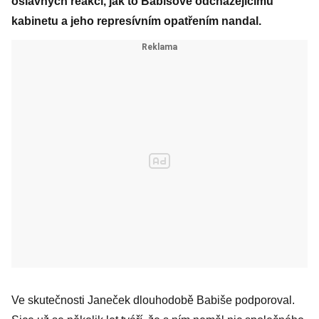
oslavných reakcí, jak to Babišově odcházejícímu
kabinetu a jeho represívním opatřením nandal.
Ve skutečnosti Janeček dlouhodobě Babiše podporoval.