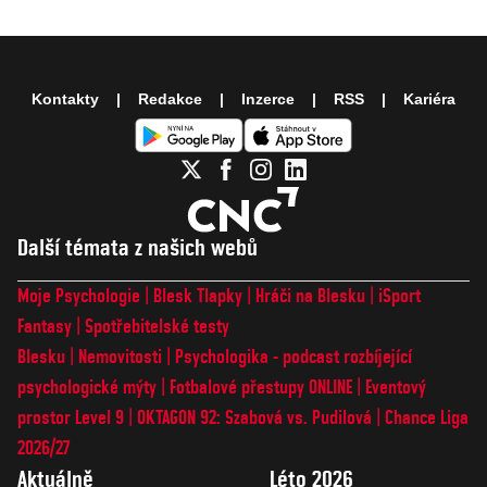
Kontakty
Redakce
Inzerce
RSS
Kariéra
Další témata z našich webů
Moje Psychologie
Blesk Tlapky
Hráči na Blesku
iSport
Fantasy
Spotřebitelské testy
Blesku
Nemovitosti
Psychologika - podcast rozbíjející
psychologické mýty
Fotbalové přestupy ONLINE
Eventový
prostor Level 9
OKTAGON 92: Szabová vs. Pudilová
Chance Liga
2026/27
Aktuálně
Léto 2026