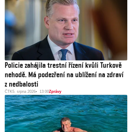
Policie zahájila trestní řízení kvůli Turkově
nehodě. Má podezření na ublížení na zdraví
z nedbalosti
ČTK
5. srpna 2026
13:00
Zprávy