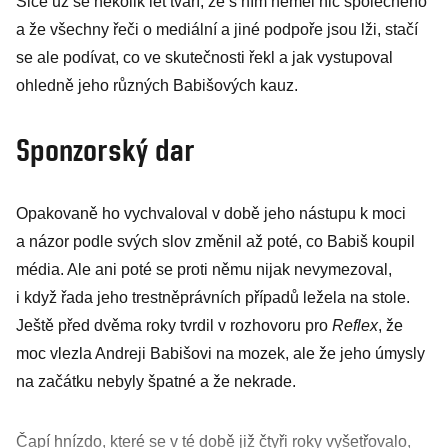
Sice už se několik let tváří, že s ním neměl nic společného
a že všechny řeči o mediální a jiné podpoře jsou lži, stačí
se ale podívat, co ve skutečnosti řekl a jak vystupoval
ohledně jeho různých Babišových kauz.
Sponzorský dar
Opakovaně ho vychvaloval v době jeho nástupu k moci
a názor podle svých slov změnil až poté, co Babiš koupil
média. Ale ani poté se proti němu nijak nevymezoval,
i když řada jeho trestněprávních případů ležela na stole.
Ještě před dvěma roky tvrdil v rozhovoru pro
Reflex
, že
moc vlezla Andreji Babišovi na mozek, ale že jeho úmysly
na začátku nebyly špatné a že nekrade.
Čapí hnízdo, které se v té době již čtyři roky vyšetřovalo,