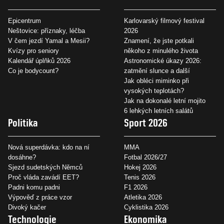
Epicentrum
Karlovarský filmový festival
Neštovice: příznaky, léčba
2026
V čem jezdí Yamal a Mesii?
Znamení, že jste potkali
Kvízy pro seniory
někoho z minulého života
Kalendář úplňků 2026
Astronomické úkazy 2026:
Co je bodycount?
zatmění slunce a další
Jak obléci miminko při
vysokých teplotách?
Jak na dokonalé letní mojito
6 lehkých letních salátů
Politika
Sport 2026
Nová superdávka: kdo na ní
MMA
dosáhne?
Fotbal 2026/27
Sjezd sudetských Němců
Hokej 2026
Proč vláda zavádí EET?
Tenis 2026
Padni komu padni
F1 2026
Výpověď z práce vzor
Atletika 2026
Divoký kačer
Cyklistika 2026
Technologie
Ekonomika