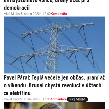
demokracii
Aleš Michal
5. srpna 2026
12:00
Komentáře
Pavel Páral: Teplá večeře jen občas, praní až
o víkendu. Brusel chystá revoluci v účtech
za elektřinu
Pavel Páral
5. srpna 2026
17:00
Komentáře