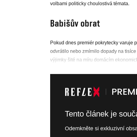
volbami politicky choulostivá témata.
Babišův obrat
Pokud dnes premiér pokrytecky varuje př
odvrátilo nebo zmírnilo dopady na tisíce
výjimky šité na míru domácím ekonomi
Tento článek je sou
Odemkněte si exkluzivní obsa