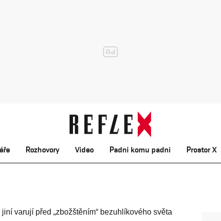
áře
Rozhovory
Video
Padni komu padni
Prostor X