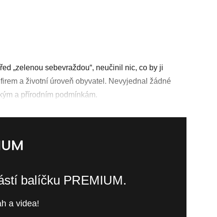
ed „zelenou sebevraždou“, neučinil nic, co by ji
 firem a životní úroveň obyvatel. Nevyjednal žádné
ckým a přírodním podmínkám.
částí balíčku PREMIUM.
h a videa!