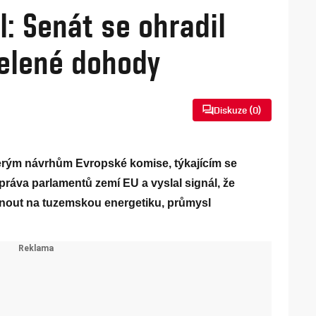
l: Senát se ohradil
elené dohody
Diskuze (
0
)
kterým návrhům Evropské komise, týkajícím se
l práva parlamentů zemí EU a vyslal signál, že
nout na tuzemskou energetiku, průmysl