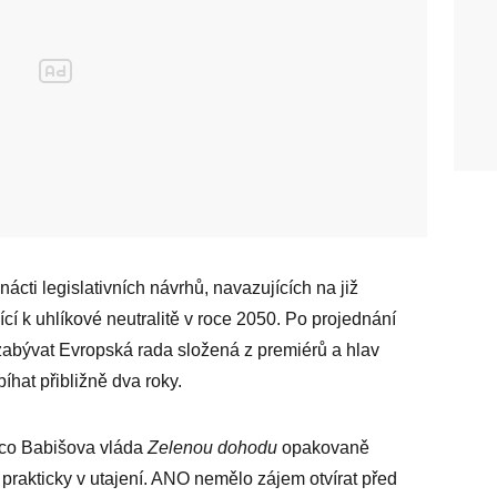
nácti legislativních návrhů, navazujících na již
cí k uhlíkové neutralitě v roce 2050. Po projednání
zabývat Evropská rada složená z premiérů a hlav
íhat přibližně dva roky.
, co Babišova vláda
Zelenou dohodu
opakovaně
 prakticky v utajení. ANO nemělo zájem otvírat před