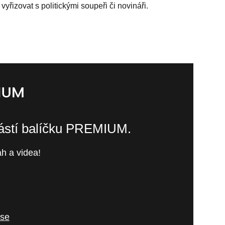
vyřizovat s politickými soupeři či novináři.
částí balíčku PREMIUM.
h a videa!
 se