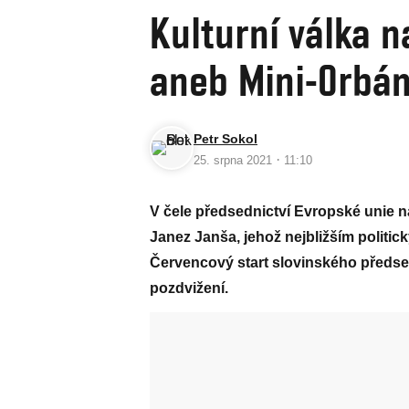
Kulturní válka n
aneb Mini-Orbán
Petr Sokol
·
25. srpna 2021
11:10
V čele předsednictví Evropské unie na
Janez Janša, jehož nejbližším politi
Červencový start slovinského předsed
pozdvižení.