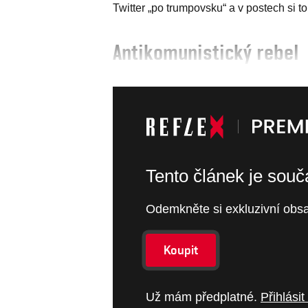
Twitter „po trumpovsku“ a v postech si to 
Antikomunistický rebel
Tento článek je sou
Odemkněte si exkluzivní obsa
Koupit
Už mám předplatné.
Přihlásit