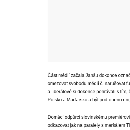
Část médií začala Janšu dokonce označov
omezovat svobodu médií či narušovat fun
a liberálové si dokonce pohrávali s tím
Polsko a Maďarsko a být podrobeno unij
Domácí odpůrci slovinskému premiérovi 
odkazovat jak na paralely s maršálem Tit