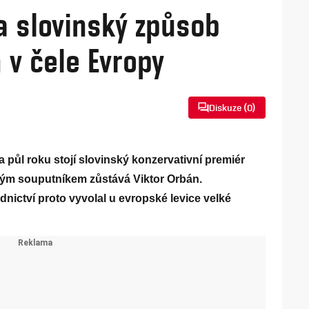
a slovinský způsob
 v čele Evropy
Diskuze (
0
)
 půl roku stojí slovinský konzervativní premiér
ckým souputníkem zůstává Viktor Orbán.
nictví proto vyvolal u evropské levice velké