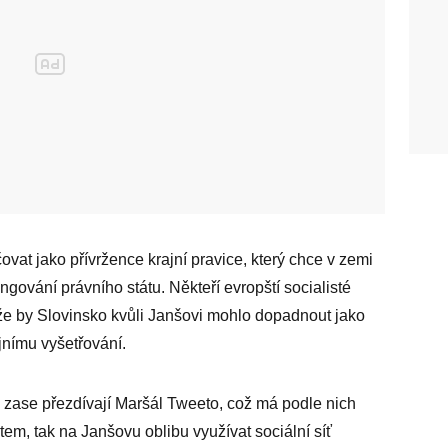
at jako přívržence krajní pravice, který chce v zemi
gování právního státu. Někteří evropští socialisté
, že by Slovinsko kvůli Janšovi mohlo dopadnout jako
nímu vyšetřování.
zase přezdívají Maršál Tweeto, což má podle nich
em, tak na Janšovu oblibu využívat sociální síť