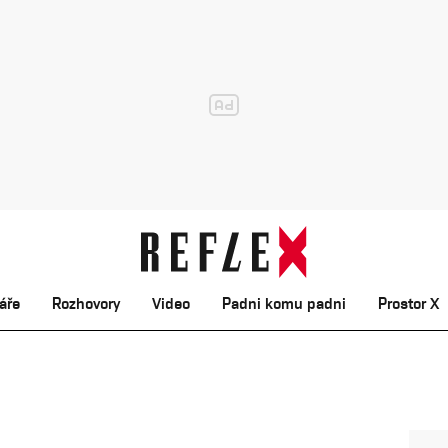
áře
Rozhovory
Video
Padni komu padni
Prostor X