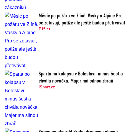
Měsíc po požáru ve Zlíně. Vasky a Alpine Pro
se zotavují, potíže ale ještě budou přetrvávat
E15.cz
Sparta po kolapsu v Boleslavi: minus šest a
chvála nováčka. Majer má silnou zbraň
iSport.cz
Samsung okouzlil Prahu dronovou show k