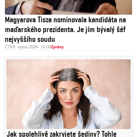
Magyarova Tisza nominovala kandidáta na
maďarského prezidenta. Je jím bývalý šéf
nejvyššího soudu
ČTK
8. srpna 2026
16:00
Zprávy
Jak spolehlivě zakryjete šediny? Tohle