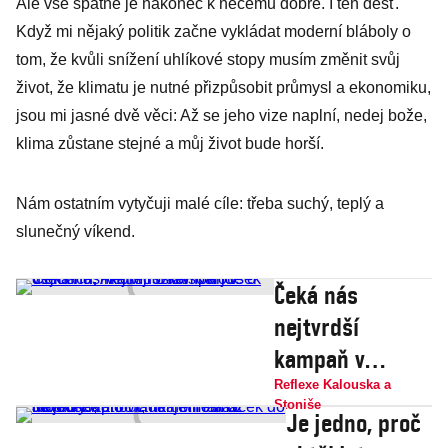
Ale vše špatné je nakonec k něčemu dobré. I ten déšť.
Když mi nějaký politik začne vykládat moderní bláboly o
tom, že kvůli snížení uhlíkové stopy musím změnit svůj
život, že klimatu je nutné přizpůsobit průmysl a ekonomiku,
jsou mi jasné dvě věci: Až se jeho vize naplní, nedej bože,
klima zůstane stejné a můj život bude horší.
Nám ostatním vytyčuji malé cíle: třeba suchý, teplý a
slunečný víkend.
Čeká nás
nejtvrdší
kampaň v
dějinách,
Reflexe Kalouska a
Stoniše
Andreji Babišovi
Je jedno, proč