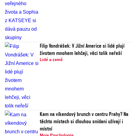
Filip Vondrášek: V Jižní Americe si lidé plují
životem mnohem lehčeji, věci tolik neřeší
Lidé a země
Kam na víkendový brunch v centru Prahy? Na
těchto místech si dlouhou snídani užívají i
místní
Moje Psychologie