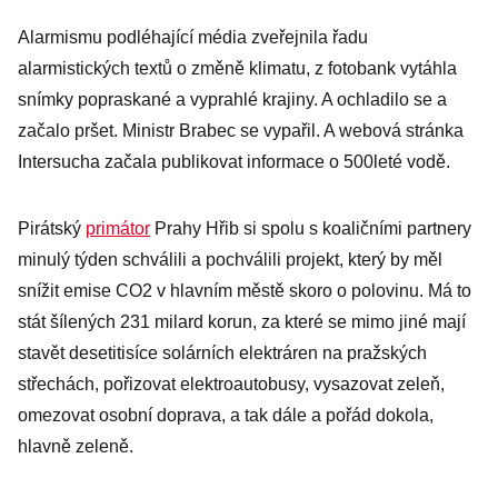
Alarmismu podléhající média zveřejnila řadu
alarmistických textů o změně klimatu, z fotobank vytáhla
snímky popraskané a vyprahlé krajiny. A ochladilo se a
začalo pršet. Ministr Brabec se vypařil. A webová stránka
Intersucha začala publikovat informace o 500leté vodě.
Pirátský
primátor
Prahy Hřib si spolu s koaličními partnery
minulý týden schválili a pochválili projekt, který by měl
snížit emise CO2 v hlavním městě skoro o polovinu. Má to
stát šílených 231 milard korun, za které se mimo jiné mají
stavět desetitisíce solárních elektráren na pražských
střechách, pořizovat elektroautobusy, vysazovat zeleň,
omezovat osobní doprava, a tak dále a pořád dokola,
hlavně zeleně.