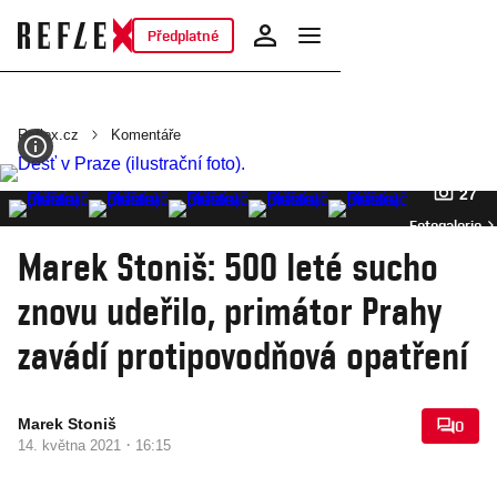
Předplatné
Reflex.cz
Komentáře
27
Fotogalerie
Marek Stoniš: 500 leté sucho
znovu udeřilo, primátor Prahy
zavádí protipovodňová opatření
Marek Stoniš
0
·
14. května 2021
16:15