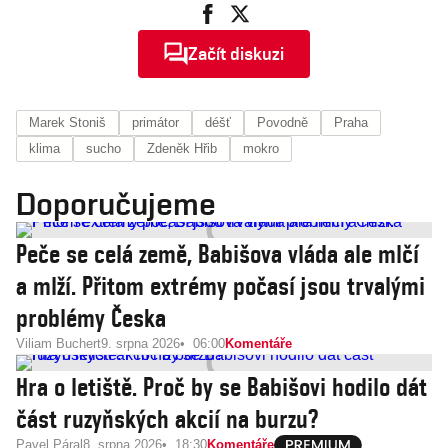
Začít diskuzi
Marek Stoniš
primátor
déšť
Povodně
Praha
klima
sucho
Zdeněk Hřib
mokro
Doporučujeme
Peče se celá země, Babišova vláda ale mlčí
a mlží. Přitom extrémy počasí jsou trvalými
problémy Česka
Viliam Buchert
9. srpna 2026
06:00
Komentáře
Hra o letiště. Proč by se Babišovi hodilo dát
část ruzyňských akcií na burzu?
Pavel Páral
8. srpna 2026
18:30
Komentáře