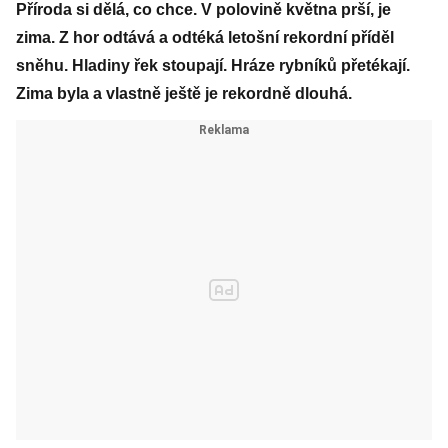
Příroda si dělá, co chce. V polovině května prší, je
zima. Z hor odtává a odtéká letošní rekordní příděl
sněhu. Hladiny řek stoupají. Hráze rybníků přetékají.
Zima byla a vlastně ještě je rekordně dlouhá.