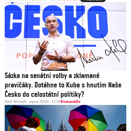
Sázka na senátní volby a zklamané
pravičáky. Dotáhne to Kuba s hnutím Naše
Česko do celostátní politiky?
Aleš Michal
8. srpna 2026
12:00
Komentáře