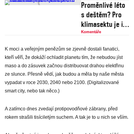
Proměnlivé léto
s deštěm? Pro
klimasektu je i
normální počasí
Komentáře
důkazem
K moci a veřejným penězům se zjevně dostali fanatici,
klimatických
kteří věří, že dokáží ochladit planetu tím, že nebudou jíst
změn
maso a do zásuvek začnou distribuovat drahou elektřinu
ze slunce. Přesně vědí, jak budou a měla by naše města
vypadat v roce 2030, 2040 nebo 2100. (Digitalizované
smart city, nebo tak něco.)
A zatímco dnes zvedají protipovodňové zábrany, před
rokem strašili tisíciletým suchem. A tak je to u nich se vším.