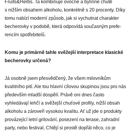
Fruits&Herbs. Ta kombinuje ovocné a bylinné chutě
s nižším obsahem alkoholu, konkrétně s 20 procenty. Díky
tomu nabízí moderní způsob, jak si vychutnat charakter
becherovky v podobě, ­která odpovídá současným prefe­
rencím spotřebitelů.
Komu je primárně tahle svěžejší interpretace klasické
becherovky určená?
Já osobně jsem přesvědčený, že všem milovníkům
kvalitního pití. Ale tou hlavní cílovou skupinou jsou pro nás
především mladší dospělí. Právě oni dnes často
vyhledávají lehčí a svěžejší chuťové profily, nižší obsah
alkoholu a zároveň vysokou kvalitu. Ať už jde o produkty
provázející letní grilování, posezení na terase, zahradní
party, nebo festival. Chtějí si prostě dopřát něco, co je