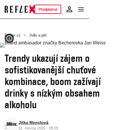
Předplatné
Reflex.cz
Jídlo a pití
Trendy ukazují zájem o
sofistikovanější chuťové
kombinace, boom zažívají
drinky s nízkým obsahem
alkoholu
Jitka Menclová
·
11. června 2026
08:00