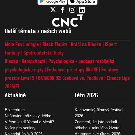
Další témata z našich webů
Moje Psychologie
Blesk Tlapky
Hráči na Blesku
iSport
Fantasy
Spotřebitelské testy
Blesku
Nemovitosti
Psychologika - podcast rozbíjející
psychologické mýty
Fotbalové přestupy ONLINE
Eventový
prostor Level 9
OKTAGON 92: Szabová vs. Pudilová
Chance Liga
2026/27
Aktuálně
Léto 2026
Epicentrum
Karlovarský filmový festival
Neštovice: příznaky, léčba
2026
V čem jezdí Yamal a Mesii?
Znamení, že jste potkali
Kvízy pro seniory
někoho z minulého života
Kalendář úplňků 2026
Astronomické úkazy 2026: