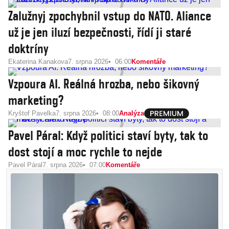
Zalužnyj zpochybnil vstup do NATO. Aliance
už je jen iluzí bezpečnosti, řídí ji staré
doktríny
Ekaterina Kanakova
7. srpna 2026
06:00
Komentáře
Vzpoura AI. Reálná hrozba, nebo šikovný
marketing?
Kryštof Pavelka
7. srpna 2026
08:00
Analýza
Pavel Páral: Když politici staví byty, tak to
dost stojí a moc rychle to nejde
Pavel Páral
7. srpna 2026
07:00
Komentáře