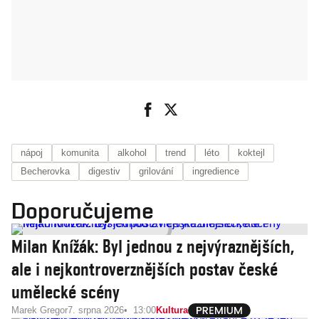
nápoj
komunita
alkohol
trend
léto
koktejl
Becherovka
digestiv
grilování
ingredience
Doporučujeme
Milan Knížák: Byl jednou z nejvýraznějších,
ale i nejkontroverznějších postav české
umělecké scény
Marek Gregor
7. srpna 2026
13:00
Kultura