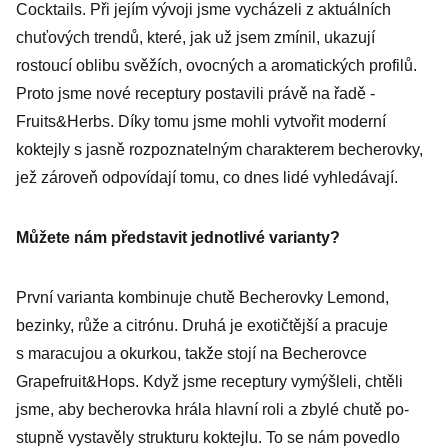
Cocktails. Při jejím vývoji jsme vycházeli z aktuál­ních
chuťových trendů, které, jak už jsem zmínil, ukazují
rostoucí oblibu svěžích, ovocných a aromatických profilů.
Proto jsme nové receptury postavili právě na řadě ­
Fruits&Herbs. Díky tomu jsme mohli vytvořit moderní
koktejly s jasně rozpoznatelným charakterem becherovky,
jež zároveň odpovídají tomu, co dnes lidé vyhledávají.
Můžete nám představit jednotlivé varianty?
První varianta kombinuje chutě Becherovky Lemond,
bezinky, růže a citrónu. Druhá je exotičtější a pracuje
s maracujou a okurkou, takže stojí na Becherovce
Grapefruit&Hops. Když jsme receptury vymýšleli, chtěli
jsme, aby becherovka hrála hlavní roli a zbylé chutě po­
stupně vystavěly strukturu koktejlu. To se nám povedlo