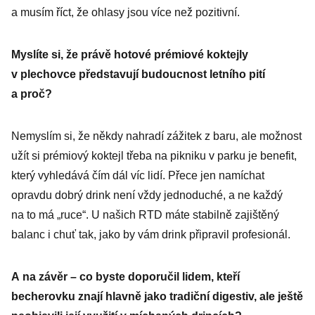
a musím říct, že ohlasy jsou více než pozitivní.
Myslíte si, že právě hotové prémiové koktejly
v plechovce představují budoucnost letního pití
a proč?
Nemyslím si, že někdy nahradí zážitek z baru, ale možnost
užít si prémiový koktejl třeba na pikniku v parku je benefit,
který vyhledává čím dál víc lidí. Přece jen namíchat
opravdu dobrý drink není vždy jednoduché, a ne každý
na to má „ruce“. U našich RTD máte stabilně zajištěný
balanc i chuť tak, jako by vám drink připravil profesionál.
A na závěr – co byste doporučil lidem, kteří
becherovku znají hlavně jako tradiční digestiv, ale ještě