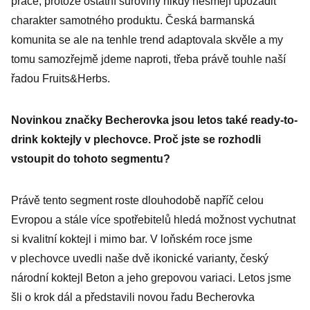
práce, protože ostatní suroviny nikdy nesmějí upozadit
charakter samotného produktu. Česká barmanská
komunita se ale na tenhle trend adaptovala skvěle a my
tomu samozřejmě jdeme naproti, třeba právě touhle naší
řadou ­Fruits&Herbs.
Novinkou značky Becherovka jsou letos také ready-to-
drink koktejly v plechovce. Proč jste se rozhodli
vstoupit do tohoto segmentu?
Právě tento segment roste dlouhodobě napříč celou
Evropou a stále více spotřebitelů hledá možnost vychutnat
si kvalitní koktejl i mimo bar. V loňském roce jsme
v plechovce uvedli naše dvě ikonické varianty, český
národní koktejl Beton a jeho grepovou variaci. Letos jsme
šli o krok dál a představili novou řadu Becherovka