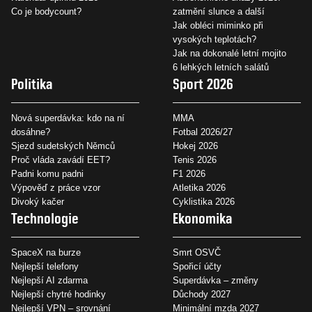
Co je bodycount?
zatmění slunce a další
Jak obléci miminko při
vysokých teplotách?
Jak na dokonalé letní mojito
6 lehkých letních salátů
Politika
Sport 2026
Nová superdávka: kdo na ní
MMA
dosáhne?
Fotbal 2026/27
Sjezd sudetských Němců
Hokej 2026
Proč vláda zavádí EET?
Tenis 2026
Padni komu padni
F1 2026
Výpověď z práce vzor
Atletika 2026
Divoký kačer
Cyklistika 2026
Technologie
Ekonomika
SpaceX na burze
Smrt OSVČ
Nejlepší telefony
Spořicí účty
Nejlepší AI zdarma
Superdávka – změny
Nejlepší chytré hodinky
Důchody 2027
Nejlepší VPN – srovnání
Minimální mzda 2027