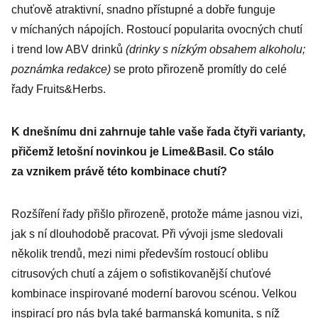
chuťově atraktivní, snadno přístupné a dobře funguje
v míchaných nápojích. Rostoucí popularita ovocných chutí
i trend low ABV drinků
(drinky s nízkým obsahem alkoholu;
poznámka redakce)
se proto přirozeně promítly do celé
řady Fruits&Herbs.
K dnešnímu dni zahrnuje tahle vaše řada čtyři varianty,
přičemž letošní novinkou je Lime&Basil. Co stálo
za vznikem právě této kombinace chutí?
Rozšíření řady přišlo přirozeně, protože máme jasnou vizi,
jak s ní dlouhodobě pracovat. Při vývoji jsme sledovali
několik trendů, mezi nimi především rostoucí oblibu
citrusových chutí a zájem o sofistikovanější chuťové
kombinace inspirované moderní barovou scénou. Velkou
inspirací pro nás byla také barmanská komunita, s níž