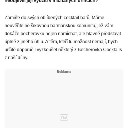
neobjevili její využití v míchaných drincích?
Zamiřte do svých oblíbených cocktail barů. Máme
neuvěřitelně šikovnou barmanskou komunitu, jež vám
dokáže becherovku nejen namíchat, ale hlavně představit
úplně z jiného úhlu. A těm, kteří tu možnost nemají, bych
určitě doporučil vyzkoušet některý z Becherovka Cocktails
z naší dílny.