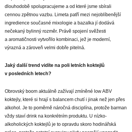
dlouhodobě spolupracujeme a od které jsme sbírali
cennou zpětnou vazbu. Limeta patří mezi nejoblíbenější
ingredience současné mixologie a bazalka jí dodává
nečekaný bylinný rozměr. Právě spojení svěžesti
a aromatičnosti vytvořilo kombinaci, jež je moderní,
výrazná a zároveň velmi dobře pitelná.
Jaký další trend vidíte na poli letních koktejlů
v posledních letech?
Obrovský boom aktuálně zažívají zmíněné low ABV
koktejly, které si hrají s balancem chutí i jinak než jen přes
alkohol. Je to poměrně náročná disciplína, protože barman
vždy staví drink na konkrétním produktu. U nízko­
alkoholických koktejlů je to opravdu skoro hodinářská