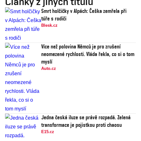
Články z jiných titulů
Smrt holčičky v Alpách: Češka zemřela při
túře s rodiči
Blesk.cz
Více než polovina Němců je pro zrušení
neomezené rychlosti. Vláda řekla, co si o tom
myslí
Auto.cz
Jedna česká iluze se právě rozpadá. Zelená
transformace je pojistkou proti chaosu
E15.cz