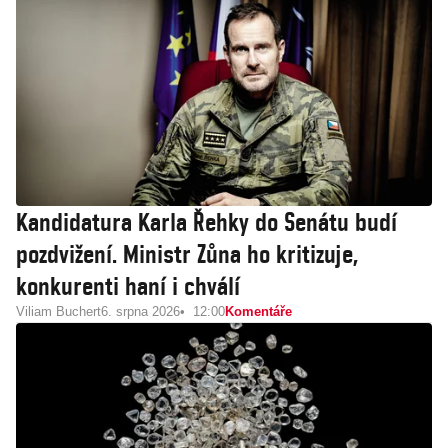
Kandidatura Karla Řehky do Senátu budí
pozdvižení. Ministr Zůna ho kritizuje,
konkurenti haní i chválí
Viliam Buchert
6. srpna 2026
12:00
Komentáře