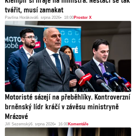
Klempíř si hraje na ministra. Nestačí se tak
tvářit, musí zamakat
Pavlína Horáková
6. srpna 2026
18:00
Prostor X
Motoristé sázejí na přeběhlíky. Kontroverzní
brněnský lídr kráčí v závěsu ministryně
Mrázové
Jiří Sezemský
6. srpna 2026
16:00
Komentáře