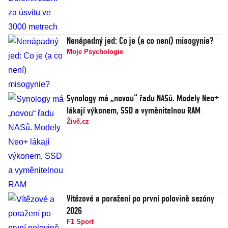
Nenápadný jed: Co je (a co není) misogynie?
Moje Psychologie
Synology má „novou“ řadu NASů. Modely Neo+
lákají výkonem, SSD a vyměnitelnou RAM
Živě.cz
Vítězové a poražení po první polovině sezóny
2026
F1 Sport