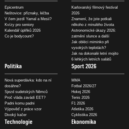
Epicentrum
Karlovarský filmový festival
Neštovice: příznaky, léčba
2026
V čem jezdí Yamal a Mesii?
Znamení, že jste potkali
Kvízy pro seniory
někoho z minulého života
Kalendář úplňků 2026
Astronomické úkazy 2026:
Co je bodycount?
zatmění slunce a další
Jak obléci miminko při
vysokých teplotách?
Jak na dokonalé letní mojito
6 lehkých letních salátů
Politika
Sport 2026
Nová superdávka: kdo na ní
MMA
dosáhne?
Fotbal 2026/27
Sjezd sudetských Němců
Hokej 2026
Proč vláda zavádí EET?
Tenis 2026
Padni komu padni
F1 2026
Výpověď z práce vzor
Atletika 2026
Divoký kačer
Cyklistika 2026
Technologie
Ekonomika