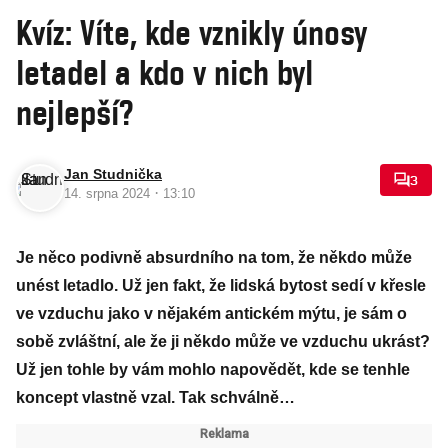
Kvíz: Víte, kde vznikly únosy
letadel a kdo v nich byl
nejlepší?
Jan Studnička
3
·
14. srpna 2024
13:10
Je něco podivně absurdního na tom, že někdo může
unést letadlo. Už jen fakt, že lidská bytost sedí v křesle
ve vzduchu jako v nějakém antickém mýtu, je sám o
sobě zvláštní, ale že ji někdo může ve vzduchu ukrást?
Už jen tohle by vám mohlo napovědět, kde se tenhle
koncept vlastně vzal. Tak schválně…