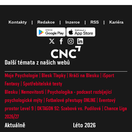
Kontakty
Redakce
Inzerce
RSS
Kariéra
Další témata z našich webů
Moje Psychologie
Blesk Tlapky
Hráči na Blesku
iSport
Fantasy
Spotřebitelské testy
Blesku
Nemovitosti
Psychologika - podcast rozbíjející
psychologické mýty
Fotbalové přestupy ONLINE
Eventový
prostor Level 9
OKTAGON 92: Szabová vs. Pudilová
Chance Liga
2026/27
Aktuálně
Léto 2026