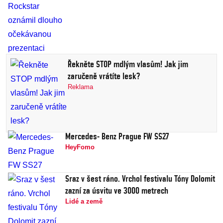
Řekněte STOP mdlým vlasům! Jak jim
zaručeně vrátíte lesk?
Reklama
Mercedes- Benz Prague FW SS27
HeyFomo
Sraz v šest ráno. Vrchol festivalu Tóny Dolomit
zazní za úsvitu ve 3000 metrech
Lidé a země