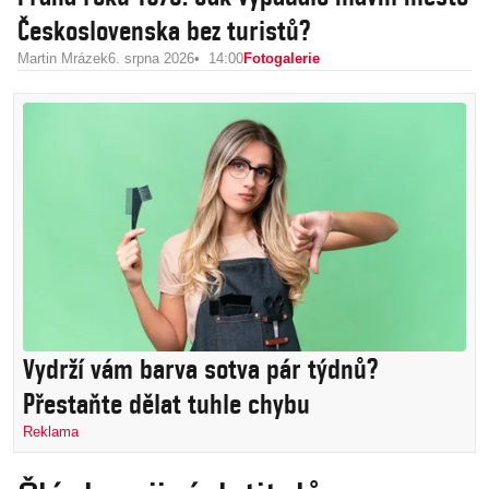
Československa bez turistů?
Martin Mrázek
6. srpna 2026
14:00
Fotogalerie
Vydrží vám barva sotva pár týdnů?
Přestaňte dělat tuhle chybu
Reklama