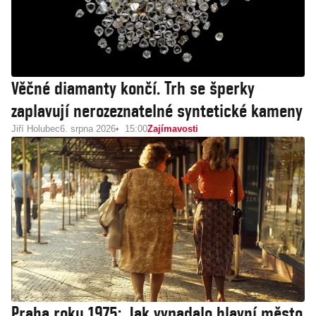
Věčné diamanty končí. Trh se šperky
zaplavují nerozeznatelné syntetické kameny
Jiří Holubec
6. srpna 2026
15:00
Zajímavosti
Praha roku 1975: Jak vypadalo hlavní město