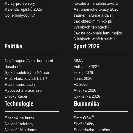
Kvízy pro seniory
někoho z minulého života
Kalendář úplňků 2026
Astronomické úkazy 2026:
Co je bodycount?
zatmění slunce a další
Jak obléci miminko při
vysokých teplotách?
Jak na dokonalé letní mojito
6 lehkých letních salátů
Politika
Sport 2026
Nová superdávka: kdo na ní
MMA
dosáhne?
Fotbal 2026/27
Sjezd sudetských Němců
Hokej 2026
Proč vláda zavádí EET?
Tenis 2026
Padni komu padni
F1 2026
Výpověď z práce vzor
Atletika 2026
Divoký kačer
Cyklistika 2026
Technologie
Ekonomika
SpaceX na burze
Smrt OSVČ
Nejlepší telefony
Spořicí účty
Nejlepší AI zdarma
Superdávka – změny