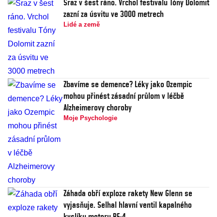
Sraz v šest ráno. Vrchol festivalu Tóny Dolomit
zazní za úsvitu ve 3000 metrech
Lidé a země
Zbavíme se demence? Léky jako Ozempic
mohou přinést zásadní průlom v léčbě
Alzheimerovy choroby
Moje Psychologie
Záhada obří exploze rakety New Glenn se
vyjasňuje. Selhal hlavní ventil kapalného
kyslíku motoru BE-4