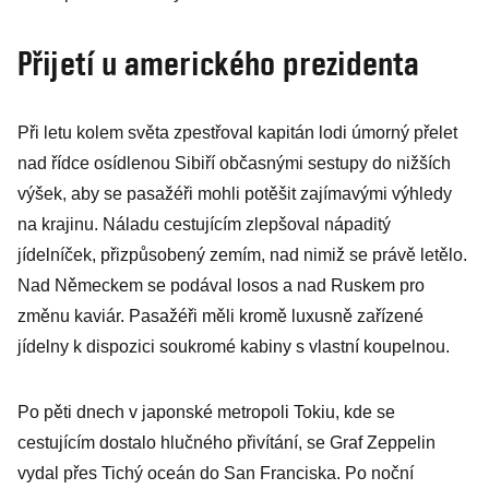
Přijetí u amerického prezidenta
Při letu kolem světa zpestřoval kapitán lodi úmorný přelet
nad řídce osídlenou Sibiří občasnými sestupy do nižších
výšek, aby se pasažéři mohli potěšit zajímavými výhledy
na krajinu. Náladu cestujícím zlepšoval nápaditý
jídelníček, přizpůsobený zemím, nad nimiž se právě letělo.
Nad Německem se podával losos a nad Ruskem pro
změnu kaviár. Pasažéři měli kromě luxusně zařízené
jídelny k dispozici soukromé kabiny s vlastní koupelnou.
Po pěti dnech v japonské metropoli Tokiu, kde se
cestujícím dostalo hlučného přivítání, se Graf Zeppelin
vydal přes Tichý oceán do San Franciska. Po noční