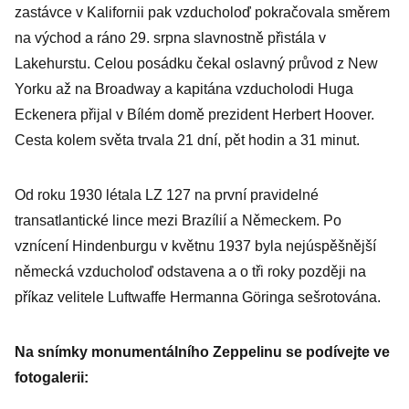
zastávce v Kalifornii pak vzducholoď pokračovala směrem
na východ a ráno 29. srpna slavnostně přistála v
Lakehurstu. Celou posádku čekal oslavný průvod z New
Yorku až na Broadway a kapitána vzducholodi Huga
Eckenera přijal v Bílém domě prezident Herbert Hoover.
Cesta kolem světa trvala 21 dní, pět hodin a 31 minut.
Od roku 1930 létala LZ 127 na první pravidelné
transatlantické lince mezi Brazílií a Německem. Po
vznícení Hindenburgu v květnu 1937 byla nejúspěšnější
německá vzducholoď odstavena a o tři roky později na
příkaz velitele Luftwaffe Hermanna Göringa sešrotována.
Na snímky monumentálního Zeppelinu se podívejte ve
fotogalerii: