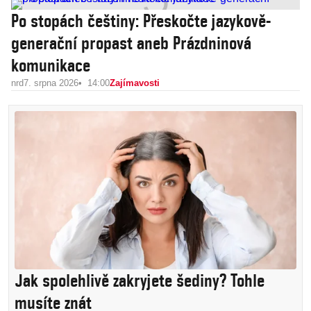
Po stopách češtiny: Přeskočte jazykově-
generační propast aneb Prázdninová
komunikace
nrd
7. srpna 2026
14:00
Zajímavosti
Jak spolehlivě zakryjete šediny? Tohle
musíte znát