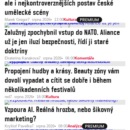
ale i nejkontroverznějších postav české
umělecké scény
Marek Gregor
7. srpna 2026
13:00
Kultura
Zalužnyj zpochybnil vstup do NATO. Aliance
už je jen iluzí bezpečnosti, řídí ji staré
doktríny
Ekaterina Kanakova
7. srpna 2026
06:00
Komentáře
Propojení hudby a krásy. Beauty zóny vám
dovolí vypadat a cítit se dobře i během
několikadenních festivalů
red
7. srpna 2026
16:00
Kultura
Vzpoura AI. Reálná hrozba, nebo šikovný
marketing?
Kryštof Pavelka
7. srpna 2026
08:00
Analýza