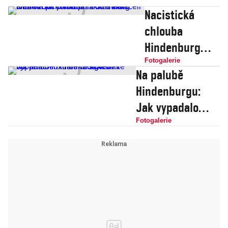
Nacistická
chlouba
Hindenburg
shořela při
Fotogalerie
Na palubě
přistání za 32
Hindenburgu:
vteřin. Obří
Jak vypadalo
vzducholoď při
luxusní
Fotogalerie
zkáze natáčeli i
cestování ve 30.
fotili
letech minulého
století?