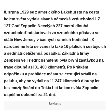
8. srpna 1929 se z amerického Lakehurstu na cestu
kolem světa vydala slavná německá vzducholoď LZ
127 Graf Zeppelin.
Necelých 237 metrů dlouhá
vzducholoď odstartovala ze vzdušného přístavu ve
státě New Jersey v časných ranních hodinách. K
náročnému letu se vzneslo také 16 platících cestujících
a sedmatřicetičlenná posádka. Základna firmy
Zeppelin ve Friedrichshafenu byla první zastávkou na
trase dlouhé asi 31 400 kilometrů. Po krátkém
odpočinku a prohlídce města se cestující vrátili na
palubu, aby se vydali na 11 247 kilometrů dlouhý let
bez mezipřistání do Tokia.
Let kolem světa Zeppelin
úspěšně dokončil za 21 dní.