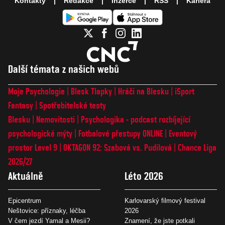
Kontakty
Redakce
Inzerce
RSS
Kariéra
Další témata z našich webů
Moje Psychologie
Blesk Tlapky
Hráči na Blesku
iSport
Fantasy
Spotřebitelské testy
Blesku
Nemovitosti
Psychologika - podcast rozbíjející
psychologické mýty
Fotbalové přestupy ONLINE
Eventový
prostor Level 9
OKTAGON 92: Szabová vs. Pudilová
Chance Liga
2026/27
Aktuálně
Léto 2026
Epicentrum
Karlovarský filmový festival
Neštovice: příznaky, léčba
2026
V čem jezdí Yamal a Mesii?
Znamení, že jste potkali