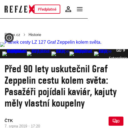
Předplatné
Reflex.cz
Historie
9
Fotogalerie
Před 90 lety uskutečnil Graf
Zeppelin cestu kolem světa:
Pasažéři pojídali kaviár, kajuty
měly vlastní koupelny
ČTK
0
·
7. srpna 2019
17:20