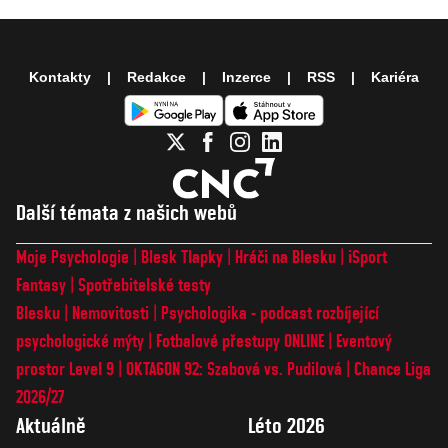
Kontakty
Redakce
Inzerce
RSS
Kariéra
Další témata z našich webů
Moje Psychologie
Blesk Tlapky
Hráči na Blesku
iSport
Fantasy
Spotřebitelské testy
Blesku
Nemovitosti
Psychologika - podcast rozbíjející
psychologické mýty
Fotbalové přestupy ONLINE
Eventový
prostor Level 9
OKTAGON 92: Szabová vs. Pudilová
Chance Liga
2026/27
Aktuálně
Léto 2026