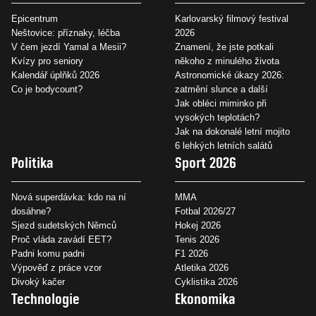
Epicentrum
Karlovarský filmový festival
Neštovice: příznaky, léčba
2026
V čem jezdí Yamal a Mesii?
Znamení, že jste potkali
Kvízy pro seniory
někoho z minulého života
Kalendář úplňků 2026
Astronomické úkazy 2026:
Co je bodycount?
zatmění slunce a další
Jak obléci miminko při
vysokých teplotách?
Jak na dokonalé letní mojito
6 lehkých letních salátů
Politika
Sport 2026
Nová superdávka: kdo na ní
MMA
dosáhne?
Fotbal 2026/27
Sjezd sudetských Němců
Hokej 2026
Proč vláda zavádí EET?
Tenis 2026
Padni komu padni
F1 2026
Výpověď z práce vzor
Atletika 2026
Divoký kačer
Cyklistika 2026
Technologie
Ekonomika