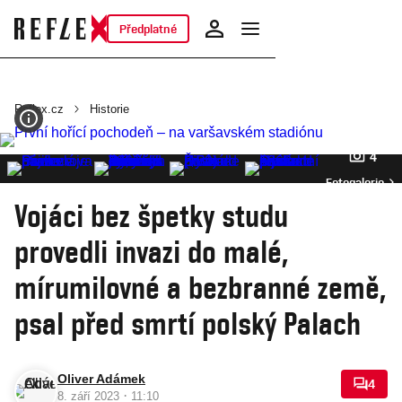
Předplatné
Reflex.cz
Historie
4
Fotogalerie
Vojáci bez špetky studu
provedli invazi do malé,
mírumilovné a bezbranné země,
psal před smrtí polský Palach
Oliver Adámek
4
·
8. září 2023
11:10