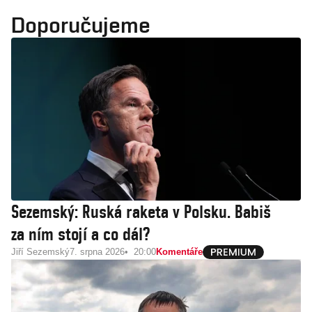
Doporučujeme
Sezemský: Ruská raketa v Polsku. Babiš
za ním stojí a co dál?
Jiří Sezemský
7. srpna 2026
20:00
Komentáře