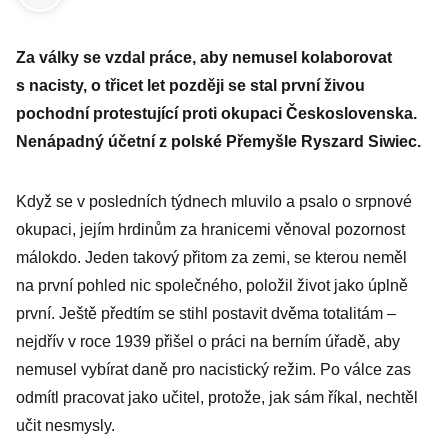
Za války se vzdal práce, aby nemusel kolaborovat
s nacisty, o třicet let později se stal první živou
pochodní protestující proti okupaci Československa.
Nenápadný účetní z polské Přemyšle Ryszard Siwiec.
Když se v posledních týdnech mluvilo a psalo o srpnové
okupaci, jejím hrdinům za hranicemi věnoval pozornost
málokdo. Jeden takový přitom za zemi, se kterou neměl
na první pohled nic společného, položil život jako úplně
první. Ještě předtím se stihl postavit dvěma totalitám –
nejdřív v roce 1939 přišel o práci na berním úřadě, aby
nemusel vybírat daně pro nacistický režim. Po válce zas
odmítl pracovat jako učitel, protože, jak sám říkal, nechtěl
učit nesmysly.