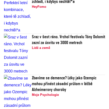
zchladí, i kdybys nechtěl*a
HeyFomo
Sraz v šest ráno. Vrchol festivalu Tóny Dolomit
zazní za úsvitu ve 3000 metrech
Lidé a země
Zbavíme se demence? Léky jako Ozempic
mohou přinést zásadní průlom v léčbě
Alzheimerovy choroby
Moje Psychologie