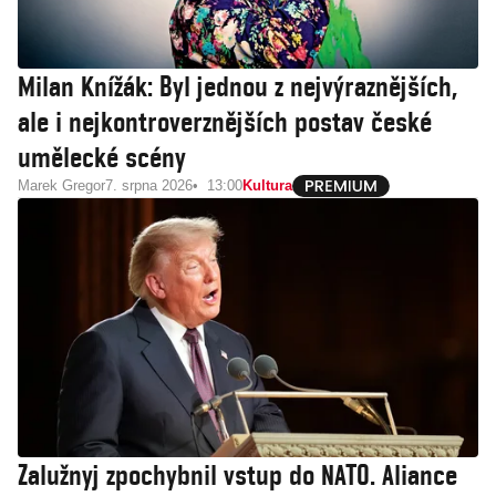
Milan Knížák: Byl jednou z nejvýraznějších,
ale i nejkontroverznějších postav české
umělecké scény
Marek Gregor
7. srpna 2026
13:00
Kultura
Zalužnyj zpochybnil vstup do NATO. Aliance