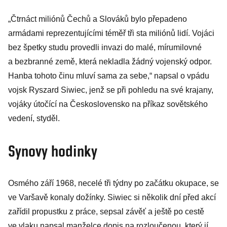
„Čtrnáct miliónů Čechů a Slováků bylo přepadeno
armádami reprezentujícími téměř tři sta miliónů lidí. Vojáci
bez špetky studu provedli invazi do malé, mírumilovné
a bezbranné země, která nekladla žádný vojenský odpor.
Hanba tohoto činu mluví sama za sebe,“ napsal o vpádu
vojsk Ryszard Siwiec, jenž se při pohledu na své krajany,
vojáky útočící na Československo na příkaz sovětského
vedení, styděl.
Synovy hodinky
Osmého září 1968, necelé tři týdny po začátku okupace, se
ve Varšavě konaly dožínky. Siwiec si několik dní před akcí
zařídil propustku z práce, sepsal závěť a ještě po cestě
ve vlaku napsal manželce dopis na rozloučenou, který jí