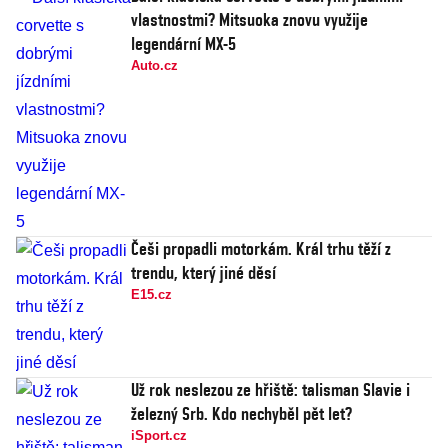
vlastnostmi? Mitsuoka znovu využije
legendární MX-5
Auto.cz
Češi propadli motorkám. Král trhu těží z
trendu, který jiné děsí
E15.cz
Už rok neslezou ze hřiště: talisman Slavie i
železný Srb. Kdo nechyběl pět let?
iSport.cz