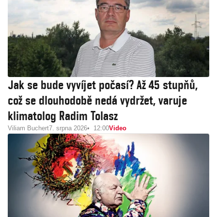
Jak se bude vyvíjet počasí? Až 45 stupňů,
což se dlouhodobě nedá vydržet, varuje
klimatolog Radim Tolasz
Viliam Buchert
7. srpna 2026
12:00
Video