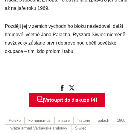
až na jaře roku 1969.
Později jej v zemích východního bloku následovali další
hrdinové, včetně Jana Palacha. Ryszard Siwiec nicméně
navždycky zůstane první dobrovolnou obětí sovětské
okupace – tím, kdo prolomil tabu.
Vstoupit do diskuze (4)
Polsko
komunismus
invaze
historie
palach
1968
invaze armád Varšavské smlouvy
Siwiec