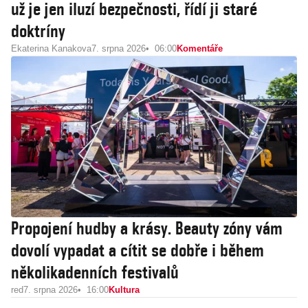
už je jen iluzí bezpečnosti, řídí ji staré
doktríny
Ekaterina Kanakova
7. srpna 2026
06:00
Komentáře
Propojení hudby a krásy. Beauty zóny vám
dovolí vypadat a cítit se dobře i během
několikadenních festivalů
red
7. srpna 2026
16:00
Kultura