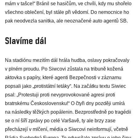
mám v tašce!“ Bránil se hasičům, ve chvíli, kdy mu shořelo
všechno oblečení, byl stále při vědomí. Do nemocnice ho
pak neodvezla sanitka, ale neoznačené auto agentů SB.
Slavíme dál
Na stadiónu mezitím dál hrála hudba, oslavy pokračovaly
v plném proudu. Po Siwcovi zůstala na tribuně kožená
aktovka s papíry, které agenti Bezpečnosti v záznamu
popsali jako „protistátní letáky“. Na začátku textu Siwiec
psal: „Protestuji proti nevyprovokované agresi proti
bratrskému Československu!“ O čtyři dny později umírá
na následky těžkých popálenin. Bezprostředně po tragédii
se o ní šíří zprávy po celé Varšavě, ty ale brzy zase
přecházejí v mlčení, média o Siwcovi neinformují, včetně
Rádia Svobodná Evropa. To odvysílalo zprávu o jeho činu