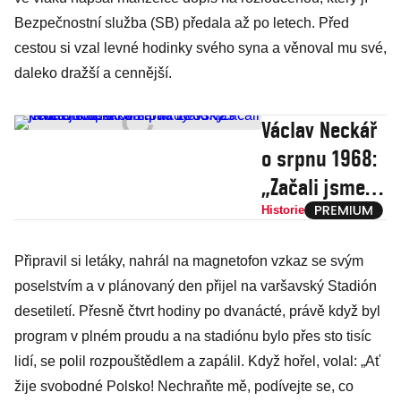
Bezpečnostní služba (SB) předala až po letech. Před
cestou si vzal levné hodinky svého syna a věnoval mu své,
daleko dražší a cennější.
Václav Neckář
o srpnu 1968:
„Začali jsme
brečet a
Historie
kamarád
Připravil si letáky, nahrál na magnetofon vzkaz se svým
litevský herec
poselstvím a v plánovaný den přijel na varšavský Stadión
mi opakoval:
desetiletí. Přesně čtvrt hodiny po dvanácté, právě když byl
Nikdy od vás
program v plném proudu a na stadiónu bylo přes sto tisíc
neodejdou!"
lidí, se polil rozpouštědlem a zapálil. Když hořel, volal: „Ať
žije svobodné Polsko! Nechraňte mě, podívejte se, co