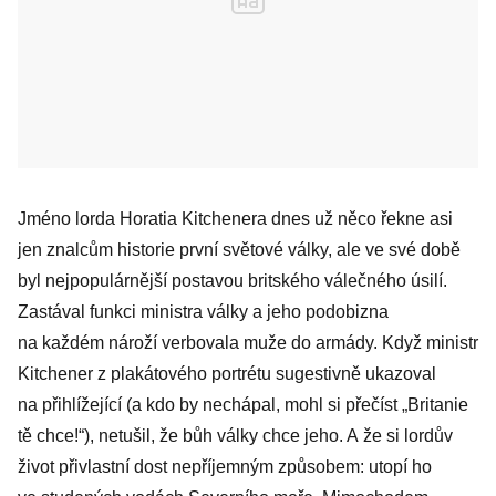
Jméno lorda Horatia Kitchenera dnes už něco řekne asi
jen znalcům historie ­první světové války, ale ve své době
byl nejpopulárnější postavou britského válečného úsilí.
Zastával funkci ministra války a jeho podobizna
na každém nároží verbovala muže do armády. Když ministr
Kitchener z plakátového portrétu sugestivně ukazoval
na přihlížející (a kdo by nechápal, mohl si přečíst „Britanie
tě chce!“), netušil, že bůh války chce jeho. A že si lordův
život přivlastní dost nepříjemným způsobem: utopí ho