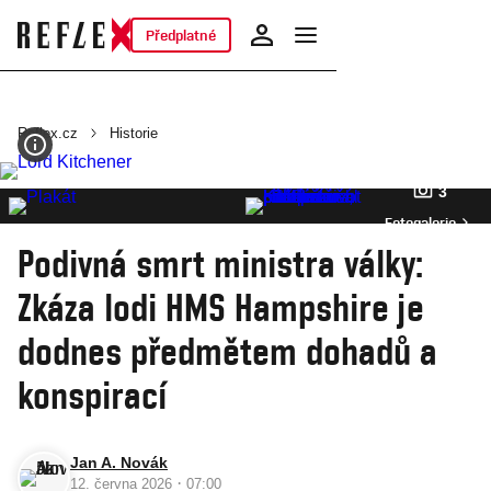
Předplatné
Reflex.cz
Historie
3
Fotogalerie
Podivná smrt ministra války:
Zkáza lodi HMS Hampshire je
dodnes předmětem dohadů a
konspirací
Jan A. Novák
·
12. června 2026
07:00