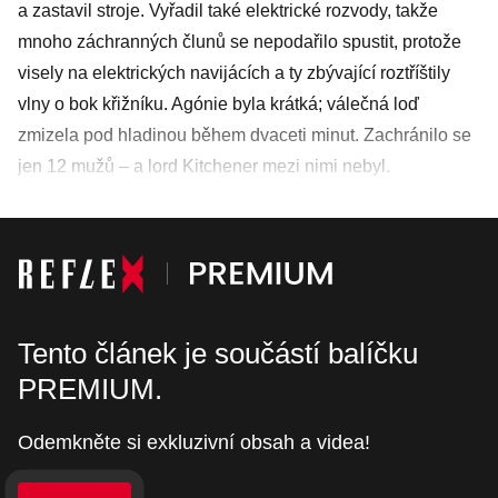
a zastavil stroje. Vyřadil také elektrické rozvody, takže
mnoho záchranných člunů se nepodařilo spustit, protože
visely na elektrických navijácích a ty zbývající roztříštily
vlny o bok křižníku. Agónie byla krátká; válečná loď
zmizela pod hladinou během dvaceti minut. Zachránilo se
jen 12 mužů – a lord Kitchener mezi nimi nebyl.
Tento článek je součástí balíčku
PREMIUM.
Odemkněte si exkluzivní obsah a videa!