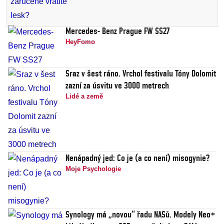
Mercedes- Benz Prague FW SS27
HeyFomo
Sraz v šest ráno. Vrchol festivalu Tóny Dolomit
zazní za úsvitu ve 3000 metrech
Lidé a země
Nenápadný jed: Co je (a co není) misogynie?
Moje Psychologie
Synology má „novou“ řadu NASů. Modely Neo+