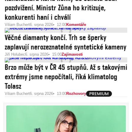
pozdvižení. Ministr Zůna ho kritizuje,
konkurenti haní i chválí
Viliam Buchert
6. srpna 2026
12:00
Komentáře
Věčné diamanty končí. Trh se šperky
zaplavují nerozeznatelné syntetické kameny
Jiří Holubec
6. srpna 2026
15:00
Zajímavosti
Brzo může být v ČR 45 stupňů. Až s takovými
extrémy jsme nepočítali, říká klimatolog
Tolasz
Viliam Buchert
6. srpna 2026
13:00
Rozhovory