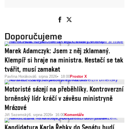
Doporučujeme
Marek Adamczyk: Jsem z něj zklamaný.
Klempíř si hraje na ministra. Nestačí se tak
tvářit, musí zamakat
Pavlína Horáková
6. srpna 2026
18:00
Prostor X
Motoristé sázejí na přeběhlíky. Kontroverzní
brněnský lídr kráčí v závěsu ministryně
Mrázové
Jiří Sezemský
6. srpna 2026
16:00
Komentáře
Kandidatura Karla Řehky do Senátu budí