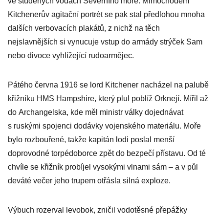
ve studených vodách Severního moře. Mimochodem
Kitchenerův agitační portrét se pak stal předlohou mnoha
dalších verbovacích plakátů, z nichž na těch
nejslavnějších si vynucuje vstup do armády strýček Sam
nebo divoce vyhlížející rudoarmějec.
Pátého června 1916 se lord Kitchener nacházel na palubě
křižníku HMS Hampshire, který plul poblíž Orknejí. Mířil až
do Archangelska, kde měl ministr války dojednávat
s ruskými spojenci dodávky vojenského materiálu. Moře
bylo rozbouřené, takže kapitán lodi poslal menší
doprovodné torpédoborce zpět do bezpečí přístavu. Od té
chvíle se křižník probíjel vysokými vlnami sám – a v půl
deváté večer jeho trupem otřásla silná exploze.
Výbuch rozerval levobok, zničil vodotěsné přepážky