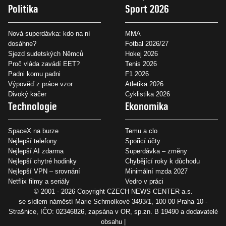
Politika
Sport 2026
Nová superdávka: kdo na ní
MMA
dosáhne?
Fotbal 2026/27
Sjezd sudetských Němců
Hokej 2026
Proč vláda zavádí EET?
Tenis 2026
Padni komu padni
F1 2026
Výpověď z práce vzor
Atletika 2026
Divoký kačer
Cyklistika 2026
Technologie
Ekonomika
SpaceX na burze
Temu a clo
Nejlepší telefony
Spořicí účty
Nejlepší AI zdarma
Superdávka – změny
Nejlepší chytré hodinky
Chybějící roky k důchodu
Nejlepší VPN – srovnání
Minimální mzda 2027
Netflix filmy a seriály
Vedro v práci
© 2001 - 2026 Copyright
CZECH NEWS CENTER a.s.
se sídlem náměstí Marie Schmolkové 3493/1, 100 00 Praha 10 -
Strašnice, IČO: 02346826, zapsána v OR, sp.zn. B 19490 a dodavatelé
obsahu