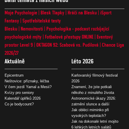
Moje Psychologie
Blesk Tlapky
Hráči na Blesku
iSport
Fantasy
Spotřebitelské testy
Blesku
Nemovitosti
Psychologika - podcast rozbíjející
psychologické mýty
Fotbalové přestupy ONLINE
Eventový
prostor Level 9
OKTAGON 92: Szabová vs. Pudilová
Chance Liga
2026/27
Aktuálně
Léto 2026
Epicentrum
Karlovarský filmový festival
Neštovice: příznaky, léčba
2026
V čem jezdí Yamal a Mesii?
Znamení, že jste potkali
Kvízy pro seniory
někoho z minulého života
Kalendář úplňků 2026
Astronomické úkazy 2026:
Co je bodycount?
zatmění slunce a další
Jak obléci miminko při
vysokých teplotách?
Jak na dokonalé letní mojito
6 lehkých letních salátů