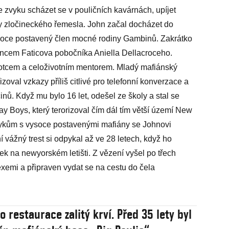
ve zvyku scházet se v pouličních kavárnách, upíjet
y zločineckého řemesla. John začal docházet do
ysoce postavený člen mocné rodiny Gambinů. Zakrátko
bencem Faticova pobočníka Aniella Dellacroceho.
 otcem a celoživotním mentorem. Mladý mafiánský
izoval vzkazy příliš citlivé pro telefonní konverzace a
inů. Když mu bylo 16 let, odešel ze školy a stal se
 Boys, který terorizoval čím dál tím větší území New
 stykům s vysoce postavenými mafiány se Johnovi
 vážný trest si odpykal až ve 28 letech, když ho
ek na newyorském letišti. Z vězení vyšel po třech
xemi a připraven vydat se na cestu do čela
 restaurace zalitý krví. Před 35 lety byl