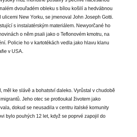
konalém dvouřadém obleku s bílou košilí a hedvábnou
il ulicemi New Yorku, se jmenoval John Joseph Gotti.
stující s instalatérským materiálem. Newyorčané ho
 novinách o něm psali jako o Teflonovém kmotru, na
ní. Policie ho v kartotékách vedla jako hlavu klanu
afie v USA.
l, měl ke slávě a bohatství daleko. Vyrůstal v chudobě
 imigrantů. Jeho otec se protloukal životem jako
vala, dokud se neusadila v centru italské komunity
 bylo pouhých 12 let, když se poprvé zapojil do