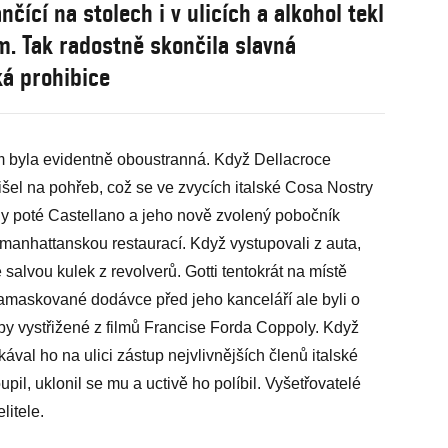
čící na stolech i v ulicích a alkohol tekl
. Tak radostně skončila slavná
á prohibice
 byla evidentně oboustranná. Když Dellacroce
šel na pohřeb, což se ve zvycích italské Cosa Nostry
ny poté Castellano a jeho nově zvolený pobočník
 manhattanskou restaurací. Když vystupovali z auta,
e salvou kulek z revolverů. Gotti tentokrát na místě
zamaskované dodávce před jeho kanceláří ale byli o
by vystřižené z filmů Francise Forda Coppoly. Když
kával ho na ulici zástup nejvlivnějších členů italské
pil, uklonil se mu a uctivě ho políbil. Vyšetřovatelé
litele.