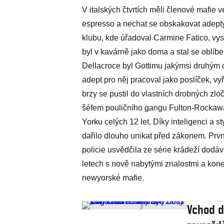
V italských čtvrtích měli členové mafie 
espresso a nechat se obskakovat adept
klubu, kde úřadoval Carmine Fatico, v
byl v kavárně jako doma a stal se oblí
Dellacroce byl Gottimu jakýmsi druhým
adept pro něj pracoval jako poslíček, vyř
brzy se pustil do vlastních drobných zloč
šéfem pouličního gangu Fulton-Rockaway
Yorku celých 12 let. Díky inteligenci a
dařilo dlouho unikat před zákonem. První
policie usvědčila ze série krádeží dodáv
letech s nově nabytými znalostmi a kone
newyorské mafie.
Vchod do