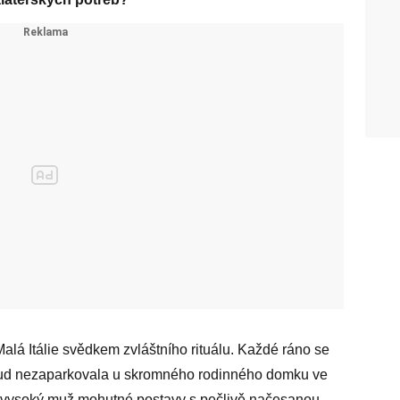
alá Itálie svědkem zvláštního rituálu. Každé ráno se
dokud nezaparkovala u skromného rodinného domku ve
l vysoký muž mohutné postavy s pečlivě načesanou