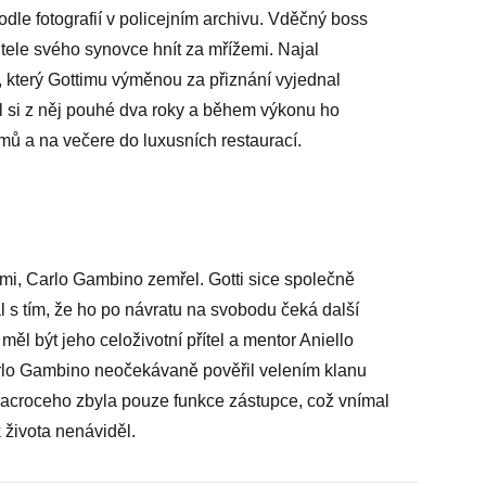
odle fotografií v policejním archivu. Vděčný boss
tele svého synovce hnít za mřížemi. Najal
 který Gottimu výměnou za přiznání vyjednal
děl si z něj pouhé dva roky a během výkonu ho
omů a na večere do luxusních restaurací.
žemi, Carlo Gambino zemřel. Gotti sice společně
tal s tím, že ho po návratu na svobodu čeká další
ěl být jeho celoživotní přítel a mentor Aniello
arlo Gambino neočekávaně pověřil velením klanu
lacroceho zbyla pouze funkce zástupce, což vnímal
 života nenáviděl.