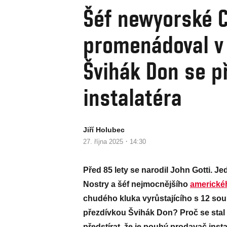
Šéf newyorské C
promenádoval v 
Švihák Don se p
instalatéra
Jiří Holubec
·
27. října 2025
14:30
Před 85 lety se narodil John Gotti. 
Nostry a šéf nejmocnějšího
americké
chudého kluka vyrůstajícího s 12 sou
přezdívkou Švihák Don? Proč se stal m
předstírat, že je pouhý prodavač inst