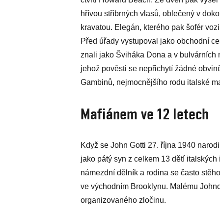
hřívou stříbrných vlasů, oblečený v do
kravatou. Elegán, kterého pak šofér voz
Před úřady vystupoval jako obchodní ce
znali jako Šviháka Dona a v bulvárních
jehož pověsti se nepřichytí žádné obvině
Gambinů, nejmocnějšího rodu italské m
Mafiánem ve 12 letech
Když se John Gotti 27. října 1940 narodi
jako pátý syn z celkem 13 dětí italských
námezdní dělník a rodina se často stěho
ve východním Brooklynu. Malému Johnovi
organizovaného zločinu.