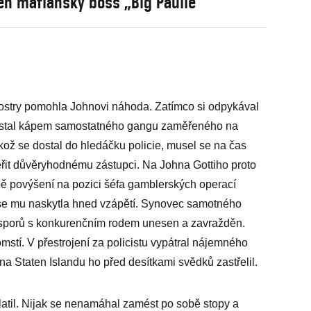
ěn mafiánský boss „Big Paulie“
ostry pomohla Johnovi náhoda. Zatímco si odpykával
se stal kápem samostatného gangu zaměřeného na
ikož se dostal do hledáčku policie, musel se na čas
ěřit důvěryhodnému zástupci. Na Johna Gottiho proto
bě povýšení na pozici šéfa gamblerských operací
se mu naskytla hned vzápětí. Synovec samotného
sporů s konkurenčním rodem unesen a zavražděn.
omstí. V přestrojení za policistu vypátral nájemného
 Staten Islandu ho před desítkami svědků zastřelil.
latil. Nijak se nenamáhal zamést po sobě stopy a