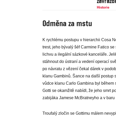
zavražd
Historie
Odměna za mstu
K rychlému postupu v hierarchii Cosa N
trest, jeho bývalý šéf Carmine Fatico 
lichvu a ilegální sázkové kanceláře. Jel
stáhnout do ústraní a vedení operací sv
po návratu z vězení čekal dárek v podo
klanu Gambinů. Šance na další postup 
vůdce klanu Carlo Gambina byl během 
Gotti se okamžitě nabídl, že jeho smrt p
zabijáka Jamese McBratneyho a v baru na
Troufalý zločin se Gottimu málem nevyp