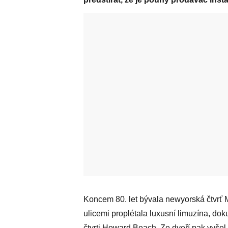
Koncem 80. let bývala newyorská čtvrť M
ulicemi proplétala luxusní limuzína, 
čtvrti Howard Beach. Ze dveří pak vyše