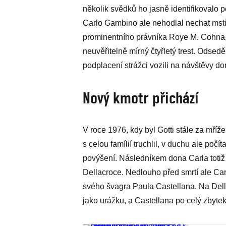
několik svědků ho jasně identifikovalo p
Carlo Gambino ale nehodlal nechat msti
prominentního právníka Roye M. Cohna,
neuvěřitelně mírný čtyřletý trest. Odse
podplacení strážci vozili na návštěvy d
Nový kmotr přichází
V roce 1976, kdy byl Gotti stále za mří
s celou famílií truchlil, v duchu ale počí
povýšení. Následníkem dona Carla totiž m
Dellacroce. Nedlouho před smrtí ale C
svého švagra Paula Castellana. Na Del
jako urážku, a Castellana po celý zbytek