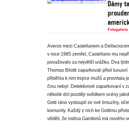
Dámy tan
proudem
americk
Fotogalerie
Averze mezi Castellanem a Dellacrocem
v roce 1985 zemřel, Castellano mu nepři
považovalo za největší urážku. Dva týd
Thomas Bilotti zaparkovali před luxusní
přiběhla k nim trojice mužů a provrtala j
činu nebyl. Detektivové zaparkovaní v 
několik dní později svědkem scény jako
Gotti ráno vystoupil ze své limuzíny, oče
komunity. Každý z nich ke Gottimu přistou
věděli, že rodina Gambinů má nového ve