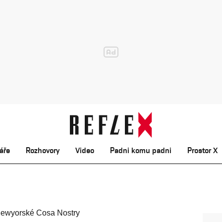
áře
Rozhovory
Video
Padni komu padni
Prostor X