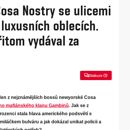
osa Nostry se ulicemi
luxusních oblecích.
řitom vydával za
Diskuze (
1
)
Jeden z nejznámějších bossů newyorské Cosa
ho mafiánského klanu Gambinů
. Jak se z
rozenci stala hlava amerického podsvětí s
iláčkem bulváru a jak dokázal unikat policii a
alatérských potřeb?