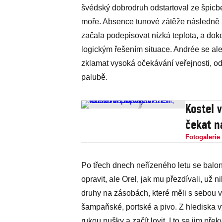
švédský dobrodruh odstartoval ze špicber
moře. Absence tunové zátěže následně z
začala podepisovat nízká teplota, a dok
logickým řešením situace. Andrée se al
zklamat vysoká očekávání veřejnosti, ods
palubě.
Kostel v
čekat n
Fotogalerie
Po třech dnech neřízeného letu se balon 
opravit, ale Orel, jak mu přezdívali, už 
druhy na zásobách, které měli s sebou v 
šampaňské, portské a pivo. Z hlediska vý
rukou pušky a začít lovit. I to se jim př