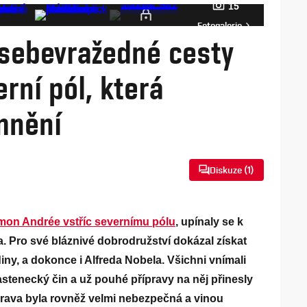
15
Fotogalerie
 sebevražedné cesty
rní pól, která
mnění
Diskuze (
1
)
omon Andrée vstříc severnímu pólu
, upínaly se k
 Pro své bláznivé dobrodružství dokázal získat
iny, a dokonce i Alfreda Nobela. Všichni vnímali
astenecký čin a už pouhé přípravy na něj přinesly
prava byla rovněž velmi nebezpečná a vinou