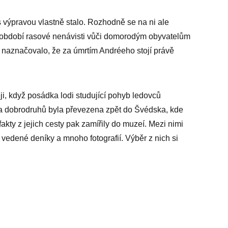
 výpravou vlastně stalo. Rozhodně se na ni ale
o období rasové nenávisti vůči domorodým obyvatelům
iž naznačovalo, že za úmrtím Andréeho stojí právě
ěji, když posádka lodi studující pohyb ledovců
la dobrodruhů byla převezena zpět do Švédska, kde
efakty z jejich cesty pak zamířily do muzeí. Mezi nimi
edené deníky a mnoho fotografií. Výběr z nich si