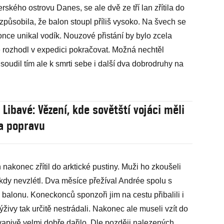
ského ostrovu Danes, se ale dvě ze tří lan zřítila do
působila, že balon stoupl příliš vysoko. Na švech se
once unikal vodík. Nouzové přistání by bylo zcela
e rozhodl v expedici pokračovat. Možná nechtěl
oudil tím ale k smrti sebe i další dva dobrodruhy na
 Libavé: Vězení, kde sovětští vojáci měli
a popravu
nakonec zřítil do arktické pustiny. Muži ho zkoušeli
nikdy nevzlétl. Dva měsíce přežíval Andrée spolu s
balonu. Koneckonců sponzoři jim na cestu přibalili i
živy tak určitě nestrádali. Nakonec ale museli vzít do
ekvapivě velmi dobře dařilo. Dle později nalezených