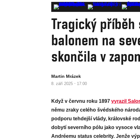
Tragický příběh
balonem na seve
skončila v zapo
Martin Mrázek
·
8. září 2025
17:00
Když v červnu roku 1897
vyrazil Sal
němu zraky celého švédského národa.
podporu tehdejší vlády, královské rod
dobytí severního pólu jako vysoce vl
Andréemu status celebrity. Jenže vý