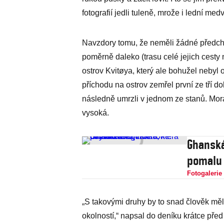
fotografií jedli tuleně, mrože i lední med
Navzdory tomu, že neměli žádné předcho
poměrně daleko (trasu celé jejich cesty 
ostrov Kvitøya, který ale bohužel nebyl
příchodu na ostrov zemřel první ze tří do
následně umrzli v jednom ze stanů. Mor
vysoká.
Ghanská
pomalu 
Fotogalerie
„S takovými druhy by to snad člověk měl 
okolností,“ napsal do deníku krátce před 