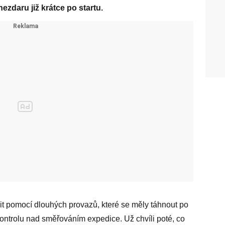
daru již krátce po startu.
dit pomocí dlouhých provazů, které se měly táhnout po
ontrolu nad směřováním expedice. Už chvíli poté, co