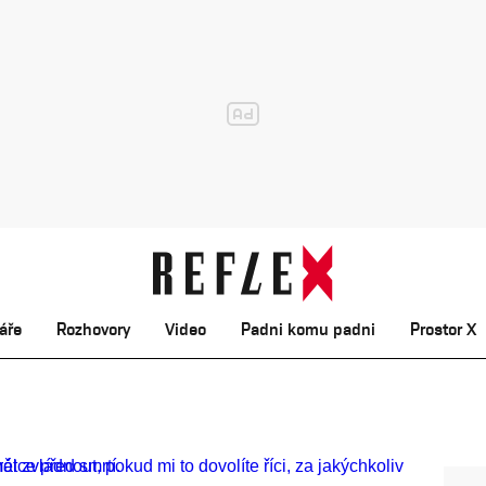
áře
Rozhovory
Video
Padni komu padni
Prostor X