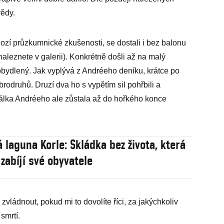
vědy.
zí průzkumnické zkušenosti, se dostali i bez balonu
naleznete v galerii). Konkrétně došli až na malý
 obydlený. Jak vyplývá z Andréeho deníku, krátce po
brodruhů. Druzí dva ho s vypětím sil pohřbili a
álka Andréeho ale zůstala až do hořkého konce
 laguna Korle: Skládka bez života, která
zabíjí své obyvatele
zvládnout, pokud mi to dovolíte říci, za jakýchkoliv
smrtí.