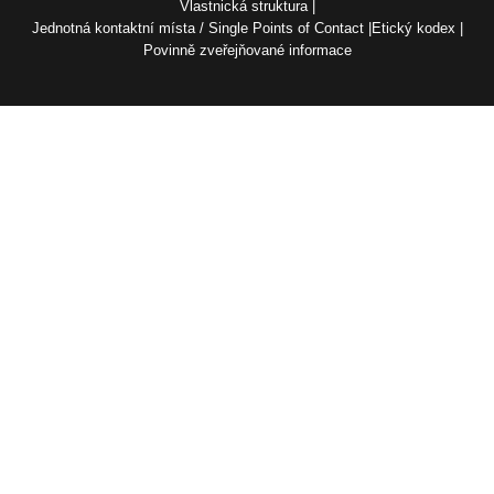
Vlastnická struktura
Jednotná kontaktní místa / Single Points of Contact
Etický kodex
Povinně zveřejňované informace