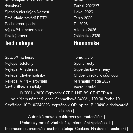
Nová superdávka: kdo na ní
MMA
dosáhne?
Fotbal 2026/27
Sjezd sudetských Němců
Hokej 2026
Proč vláda zavádí EET?
Tenis 2026
Padni komu padni
F1 2026
Výpověď z práce vzor
Atletika 2026
Divoký kačer
Cyklistika 2026
Technologie
Ekonomika
SpaceX na burze
Temu a clo
Nejlepší telefony
Spořicí účty
Nejlepší AI zdarma
Superdávka – změny
Nejlepší chytré hodinky
Chybějící roky k důchodu
Nejlepší VPN – srovnání
Minimální mzda 2027
Netflix filmy a seriály
Vedro v práci
© 2001 - 2026 Copyright
CZECH NEWS CENTER a.s.
se sídlem náměstí Marie Schmolkové 3493/1, 100 00 Praha 10 -
Strašnice, IČO: 02346826, zapsána v OR, sp.zn. B 19490 a dodavatelé
obsahu
Autorská práva k publikovaným materiálům
Podmínky pro užívání služby informační společnosti
Informace o zpracování osobních údajů
Cookies
Nastavení soukromí