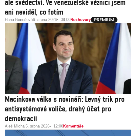
ale svědectví. Ve venezuelské věznici jsem
ani neviděl, co fotím
Hana Benešová
6. srpna 2026
08:00
Rozhovory
Macinkova válka s novináři: Levný trik pro
antisystémové voliče, drahý účet pro
demokracii
Aleš Michal
5. srpna 2026
12:00
Komentáře