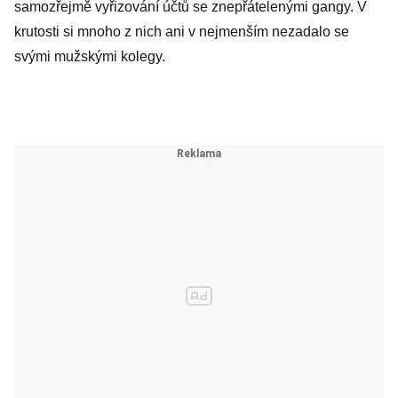
samozřejmě vyřizování účtů se znepřátelenými gangy. V
krutosti si mnoho z nich ani v nejmenším nezadalo se
svými mužskými kolegy.