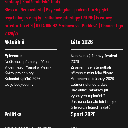
Fantasy
Spotřebitelské testy
Blesku
Nemovitosti
Psychologika - podcast rozbíjející
psychologické mýty
Fotbalové přestupy ONLINE
Eventový
prostor Level 9
OKTAGON 92: Szabová vs. Pudilová
Chance Liga
2026/27
Aktuálně
Léto 2026
Epicentrum
Karlovarský filmový festival
Neštovice: příznaky, léčba
2026
V čem jezdí Yamal a Mesii?
Znamení, že jste potkali
Kvízy pro seniory
někoho z minulého života
Kalendář úplňků 2026
Astronomické úkazy 2026:
Co je bodycount?
zatmění slunce a další
Jak obléci miminko při
vysokých teplotách?
Jak na dokonalé letní mojito
6 lehkých letních salátů
Politika
Sport 2026