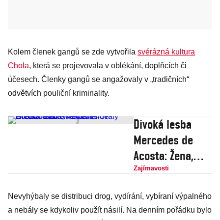
Kolem členek gangů se zde vytvořila
svérázná kultura
Chola
, která se projevovala v oblékání, doplňcích či
účesech. Členky gangů se angažovaly v „tradičních“
odvětvích pouliční kriminality.
Divoká lesba
Mercedes de
Acosta: Žena,
kterou milovaly
Zajímavosti
Greta Garbo a
Nevyhýbaly se distribuci drog, vydírání, vybíraní výpalného
Marlene
a nebály se kdykoliv použít násilí. Na denním pořádku bylo
Dietrichová