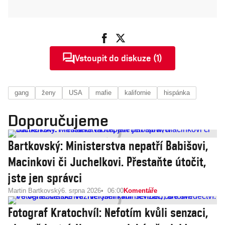
Vstoupit do diskuze (1)
gang
ženy
USA
mafie
kalifornie
hispánka
Doporučujeme
Bartkovský: Ministerstva nepatří Babišovi,
Macinkovi či Juchelkovi. Přestaňte útočit,
jste jen správci
Martin Bartkovský
6. srpna 2026
06:00
Komentáře
Fotograf Kratochvíl: Nefotím kvůli senzaci,