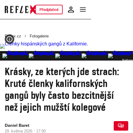
Předplatné
Reflex.cz
Fotogalerie
Fotoga
Krásky, ze kterých jde strach:
Kruté členky kalifornských
gangů byly často bezcitnější
než jejich mužští kolegové
Daniel Baret
1
·
29. května 2026
17:00