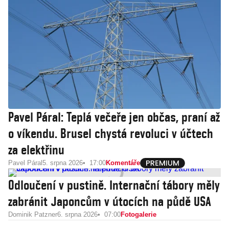
Pavel Páral: Teplá večeře jen občas, praní až
o víkendu. Brusel chystá revoluci v účtech
za elektřinu
Pavel Páral
5. srpna 2026
17:00
Komentáře
Odloučení v pustině. Internační tábory měly
zabránit Japoncům v útocích na půdě USA
Dominik Patzner
6. srpna 2026
07:00
Fotogalerie