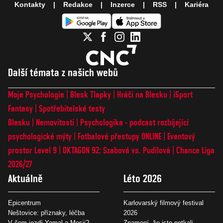
Kontakty
Redakce
Inzerce
RSS
Kariéra
Další témata z našich webů
Moje Psychologie
Blesk Tlapky
Hráči na Blesku
iSport
Fantasy
Spotřebitelské testy
Blesku
Nemovitosti
Psychologika - podcast rozbíjející
psychologické mýty
Fotbalové přestupy ONLINE
Eventový
prostor Level 9
OKTAGON 92: Szabová vs. Pudilová
Chance Liga
2026/27
Aktuálně
Léto 2026
Epicentrum
Karlovarský filmový festival
Neštovice: příznaky, léčba
2026
V čem jezdí Yamal a Mesii?
Znamení, že jste potkali