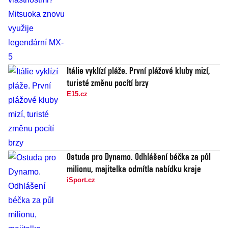
Itálie vyklízí pláže. První plážové kluby mizí,
turisté změnu pocítí brzy
E15.cz
Ostuda pro Dynamo. Odhlášení béčka za půl
milionu, majitelka odmítla nabídku kraje
iSport.cz