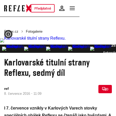
Předplatné
Reflex.cz
Fotogalerie
25
Fotogale
Karlovarské titulní strany
Reflexu, sedmý díl
ref
0
·
8. července 2016
11:09
I 7. července vznikly v Karlových Varech stovky
speciálních obálek Reflexu se čtenáři jako hvězdami. A