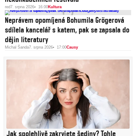
red
7. srpna 2026
16:00
Kultura
Neprávem opomíjená Bohumila Grögerová
sdílela kancelář s katem, pak se zapsala do
dějin literatury
Michal Šanda
7. srpna 2026
17:00
Causy
Jak spolehlivě zakryjete šediny? Tohle