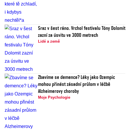
Sraz v šest ráno. Vrchol festivalu Tóny Dolomit
zazní za úsvitu ve 3000 metrech
Lidé a země
Zbavíme se demence? Léky jako Ozempic
mohou přinést zásadní průlom v léčbě
Alzheimerovy choroby
Moje Psychologie