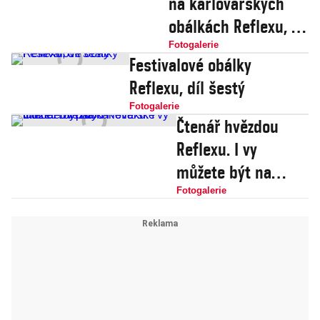
na karlovarských
obálkách Reflexu, díl
čtvrtý
Fotogalerie
Festivalové obálky
Reflexu, díl šestý
Fotogalerie
Čtenář hvězdou
Reflexu. I vy
můžete být na
karlovarské titulce.
Fotogalerie
Díl pátý