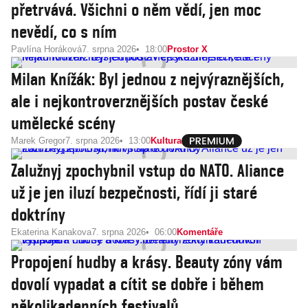
přetrvává. Všichni o něm vědí, jen moc
nevědí, co s ním
Pavlína Horáková
7. srpna 2026
18:00
Prostor X
Milan Knížák: Byl jednou z nejvýraznějších,
ale i nejkontroverznějších postav české
umělecké scény
Marek Gregor
7. srpna 2026
13:00
Kultura
Zalužnyj zpochybnil vstup do NATO. Aliance
už je jen iluzí bezpečnosti, řídí ji staré
doktríny
Ekaterina Kanakova
7. srpna 2026
06:00
Komentáře
Propojení hudby a krásy. Beauty zóny vám
dovolí vypadat a cítit se dobře i během
několikadenních festivalů