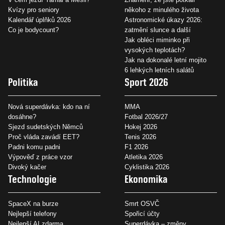
Kvízy pro seniory
někoho z minulého života
Kalendář úplňků 2026
Astronomické úkazy 2026:
Co je bodycount?
zatmění slunce a další
Jak obléci miminko při
vysokých teplotách?
Jak na dokonalé letní mojito
6 lehkých letních salátů
Politika
Sport 2026
Nová superdávka: kdo na ní
MMA
dosáhne?
Fotbal 2026/27
Sjezd sudetských Němců
Hokej 2026
Proč vláda zavádí EET?
Tenis 2026
Padni komu padni
F1 2026
Výpověď z práce vzor
Atletika 2026
Divoký kačer
Cyklistika 2026
Technologie
Ekonomika
SpaceX na burze
Smrt OSVČ
Nejlepší telefony
Spořicí účty
Nejlepší AI zdarma
Superdávka – změny