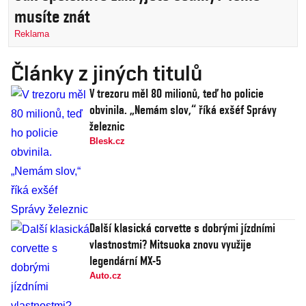
musíte znát
Reklama
Články z jiných titulů
V trezoru měl 80 milionů, teď ho policie
obvinila. „Nemám slov,“ říká exšéf Správy
železnic
Blesk.cz
Další klasická corvette s dobrými jízdními
vlastnostmi? Mitsuoka znovu využije
legendární MX-5
Auto.cz