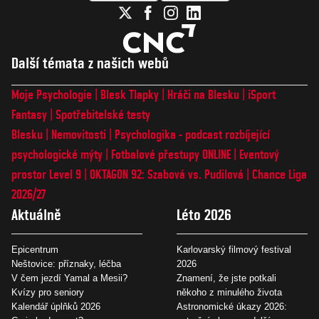
Další témata z našich webů
Moje Psychologie
Blesk Tlapky
Hráči na Blesku
iSport
Fantasy
Spotřebitelské testy
Blesku
Nemovitosti
Psychologika - podcast rozbíjející
psychologické mýty
Fotbalové přestupy ONLINE
Eventový
prostor Level 9
OKTAGON 92: Szabová vs. Pudilová
Chance Liga
2026/27
Aktuálně
Léto 2026
Epicentrum
Karlovarský filmový festival
Neštovice: příznaky, léčba
2026
V čem jezdí Yamal a Mesii?
Znamení, že jste potkali
Kvízy pro seniory
někoho z minulého života
Kalendář úplňků 2026
Astronomické úkazy 2026: