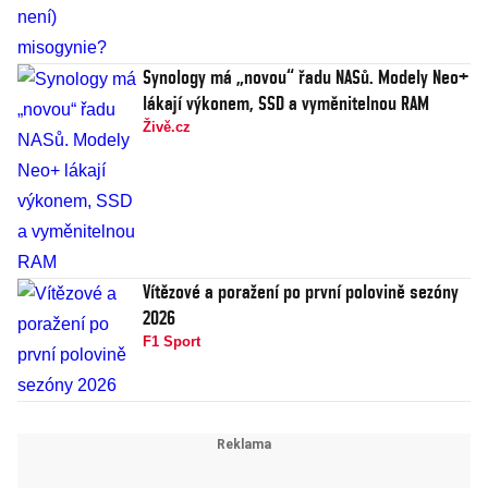
Synology má „novou“ řadu NASů. Modely Neo+
lákají výkonem, SSD a vyměnitelnou RAM
Živě.cz
Vítězové a poražení po první polovině sezóny
2026
F1 Sport