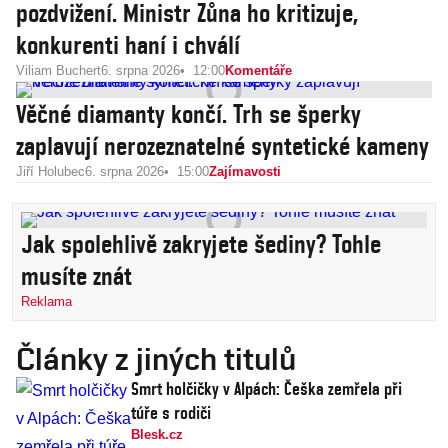
pozdvižení. Ministr Zůna ho kritizuje,
konkurenti haní i chválí
Viliam Buchert
6. srpna 2026
12:00
Komentáře
Věčné diamanty končí. Trh se šperky
zaplavují nerozeznatelné syntetické kameny
Jiří Holubec
6. srpna 2026
15:00
Zajímavosti
Jak spolehlivě zakryjete šediny? Tohle
musíte znát
Reklama
Články z jiných titulů
Smrt holčičky v Alpách: Češka zemřela při
túře s rodiči
Blesk.cz