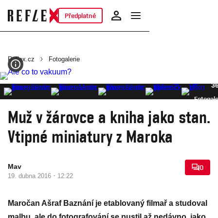
Předplatné
Reflex.cz
Fotogalerie
3
Fotogale
Muž v žárovce a kniha jako stan.
Vtipné miniatury z Maroka
Mav
0
·
19. dubna 2016
12:22
Maročan Ašraf Baznání je etablovaný filmař a studoval
malbu, ale do fotografování se pustil až nedávno, jako