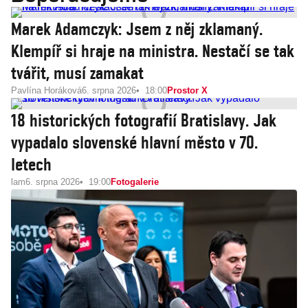
Marek Adamczyk: Jsem z něj zklamaný.
Klempíř si hraje na ministra. Nestačí se tak
tvářit, musí zamakat
Pavlína Horáková
6. srpna 2026
18:00
Prostor X
18 historických fotografií Bratislavy. Jak
vypadalo slovenské hlavní město v 70.
letech
lam
6. srpna 2026
19:00
Fotogalerie