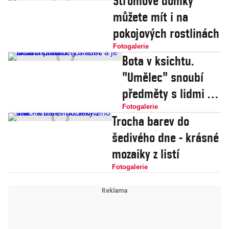
Stromové domky
můžete mít i na
pokojových rostlinách
Fotogalerie
Bota v ksichtu.
"Umělec" snoubí
předměty s lidmi a
je to nechutné
Fotogalerie
Trocha barev do
šedivého dne - krásné
mozaiky z listí
Fotogalerie