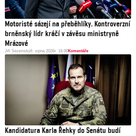
Motoristé sázejí na přeběhlíky. Kontroverzní
brněnský lídr kráčí v závěsu ministryně
Mrázové
Jiří Sezemský
6. srpna 2026
16:00
Komentáře
Kandidatura Karla Řehky do Senátu budí