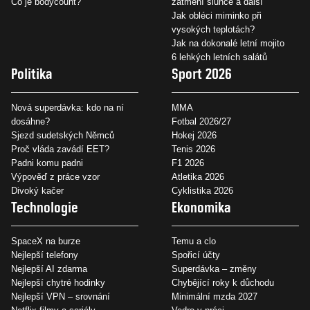
Co je bodycount?
zatmění slunce a další
Jak obléci miminko při
vysokých teplotách?
Jak na dokonalé letní mojito
6 lehkých letních salátů
Politika
Sport 2026
Nová superdávka: kdo na ní
MMA
dosáhne?
Fotbal 2026/27
Sjezd sudetských Němců
Hokej 2026
Proč vláda zavádí EET?
Tenis 2026
Padni komu padni
F1 2026
Výpověď z práce vzor
Atletika 2026
Divoký kačer
Cyklistika 2026
Technologie
Ekonomika
SpaceX na burze
Temu a clo
Nejlepší telefony
Spořicí účty
Nejlepší AI zdarma
Superdávka – změny
Nejlepší chytré hodinky
Chybějící roky k důchodu
Nejlepší VPN – srovnání
Minimální mzda 2027