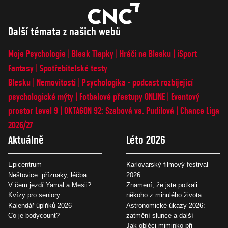
Další témata z našich webů
Moje Psychologie
Blesk Tlapky
Hráči na Blesku
iSport
Fantasy
Spotřebitelské testy
Blesku
Nemovitosti
Psychologika - podcast rozbíjející
psychologické mýty
Fotbalové přestupy ONLINE
Eventový
prostor Level 9
OKTAGON 92: Szabová vs. Pudilová
Chance Liga
2026/27
Aktuálně
Léto 2026
Epicentrum
Karlovarský filmový festival
Neštovice: příznaky, léčba
2026
V čem jezdí Yamal a Mesii?
Znamení, že jste potkali
Kvízy pro seniory
někoho z minulého života
Kalendář úplňků 2026
Astronomické úkazy 2026:
Co je bodycount?
zatmění slunce a další
Jak obléci miminko při