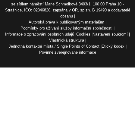
se sídlem náměstí Marie Schmolkové 3493/1, 100 00 Praha 10 -
Strašnice, IČO: 02346826, zapsána v OR, sp.zn. B 19490 a dodavatelé
obsahu
Autorská práva k publikovaným materiálům
Podmínky pro užívání služby informační společnosti
Informace o zpracování osobních údajů
Cookies
Nastavení soukromí
Vlastnická struktura
Jednotná kontaktní místa / Single Points of Contact
Etický kodex
Povinně zveřejňované informace