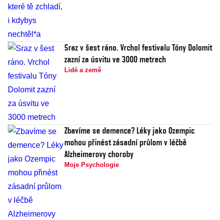
Sraz v šest ráno. Vrchol festivalu Tóny Dolomit
zazní za úsvitu ve 3000 metrech
Lidé a země
Zbavíme se demence? Léky jako Ozempic
mohou přinést zásadní průlom v léčbě
Alzheimerovy choroby
Moje Psychologie