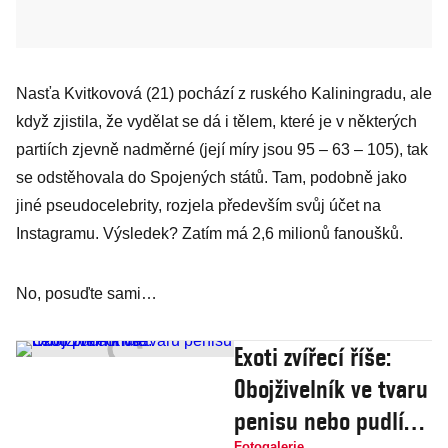
Nasťa Kvitkovová (21) pochází z ruského Kaliningradu, ale
když zjistila, že vydělat se dá i tělem, které je v některých
partiích zjevně nadměrné (její míry jsou 95 – 63 – 105), tak
se odstěhovala do Spojených států. Tam, podobně jako
jiné pseudocelebrity, rozjela především svůj účet na
Instagramu. Výsledek? Zatím má 2,6 milionů fanoušků.
No, posuďte sami…
Exoti zvířecí říše:
Obojživelník ve tvaru
penisu nebo pudlí
Fotogalerie