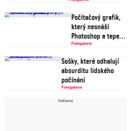
můra
Počítačový grafik,
který nesnáší
Photoshop a tepe
společnost postaru
Fotogalerie
Sošky, které odhalují
absurditu lidského
počínání
Fotogalerie