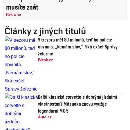
musíte znát
Reklama
Články z jiných titulů
V trezoru měl 80 milionů, teď ho policie
obvinila. „Nemám slov,“ říká exšéf Správy
železnic
Blesk.cz
Další klasická corvette s dobrými jízdními
vlastnostmi? Mitsuoka znovu využije
legendární MX-5
Auto.cz