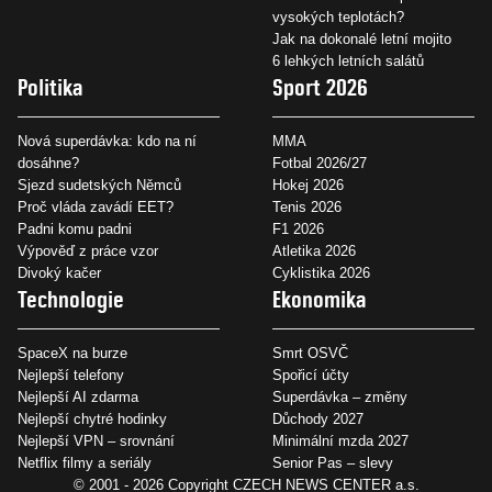
vysokých teplotách?
Jak na dokonalé letní mojito
6 lehkých letních salátů
Politika
Sport 2026
Nová superdávka: kdo na ní
MMA
dosáhne?
Fotbal 2026/27
Sjezd sudetských Němců
Hokej 2026
Proč vláda zavádí EET?
Tenis 2026
Padni komu padni
F1 2026
Výpověď z práce vzor
Atletika 2026
Divoký kačer
Cyklistika 2026
Technologie
Ekonomika
SpaceX na burze
Smrt OSVČ
Nejlepší telefony
Spořicí účty
Nejlepší AI zdarma
Superdávka – změny
Nejlepší chytré hodinky
Důchody 2027
Nejlepší VPN – srovnání
Minimální mzda 2027
Netflix filmy a seriály
Senior Pas – slevy
© 2001 - 2026 Copyright
CZECH NEWS CENTER a.s.