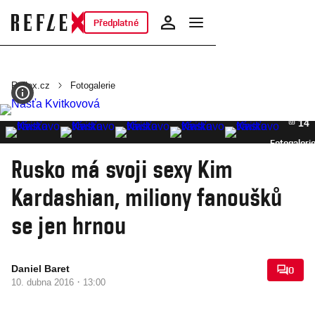
Předplatné
Reflex.cz
Fotogalerie
14
Fotogaleri
Rusko má svoji sexy Kim
Kardashian, miliony fanoušků
se jen hrnou
Daniel Baret
0
·
10. dubna 2016
13:00