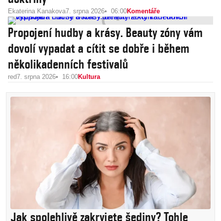
Ekaterina Kanakova
7. srpna 2026
06:00
Komentáře
Propojení hudby a krásy. Beauty zóny vám
dovolí vypadat a cítit se dobře i během
několikadenních festivalů
red
7. srpna 2026
16:00
Kultura
Jak spolehlivě zakryjete šediny? Tohle