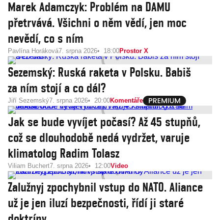
Marek Adamczyk: Problém na DAMU
přetrvává. Všichni o něm vědí, jen moc
nevědí, co s ním
Pavlína Horáková
7. srpna 2026
18:00
Prostor X
Sezemský: Ruská raketa v Polsku. Babiš
za ním stojí a co dál?
Jiří Sezemský
7. srpna 2026
20:00
Komentáře
Jak se bude vyvíjet počasí? Až 45 stupňů,
což se dlouhodobě nedá vydržet, varuje
klimatolog Radim Tolasz
Viliam Buchert
7. srpna 2026
12:00
Video
Zalužnyj zpochybnil vstup do NATO. Aliance
už je jen iluzí bezpečnosti, řídí ji staré
doktríny