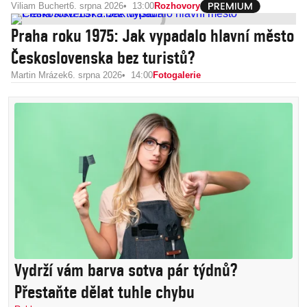
Viliam Buchert
6. srpna 2026
13:00
Rozhovory
Praha roku 1975: Jak vypadalo hlavní město
Československa bez turistů?
Martin Mrázek
6. srpna 2026
14:00
Fotogalerie
Vydrží vám barva sotva pár týdnů?
Přestaňte dělat tuhle chybu