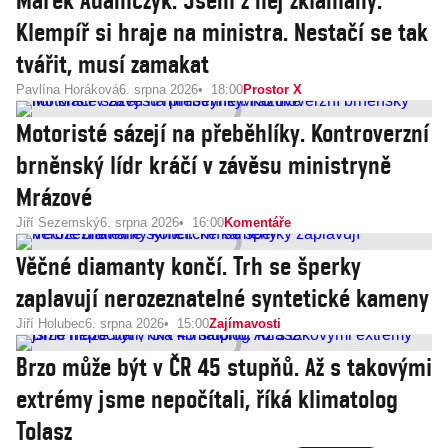
Marek Adamczyk: Jsem z něj zklamaný.
Klempíř si hraje na ministra. Nestačí se tak
tvářit, musí zamakat
Pavlína Horáková
6. srpna 2026
18:00
Prostor X
Motoristé sázejí na přeběhlíky. Kontroverzní
brněnský lídr kráčí v závěsu ministryně
Mrázové
Jiří Sezemský
6. srpna 2026
16:00
Komentáře
Věčné diamanty končí. Trh se šperky
zaplavují nerozeznatelné syntetické kameny
Jiří Holubec
6. srpna 2026
15:00
Zajímavosti
Brzo může být v ČR 45 stupňů. Až s takovými
extrémy jsme nepočítali, říká klimatolog
Tolasz