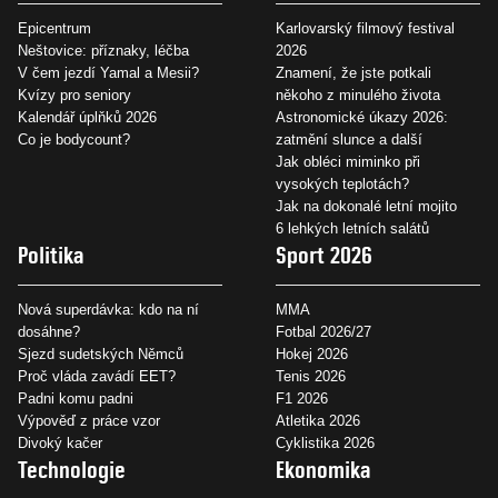
Epicentrum
Karlovarský filmový festival
Neštovice: příznaky, léčba
2026
V čem jezdí Yamal a Mesii?
Znamení, že jste potkali
Kvízy pro seniory
někoho z minulého života
Kalendář úplňků 2026
Astronomické úkazy 2026:
Co je bodycount?
zatmění slunce a další
Jak obléci miminko při
vysokých teplotách?
Jak na dokonalé letní mojito
6 lehkých letních salátů
Politika
Sport 2026
Nová superdávka: kdo na ní
MMA
dosáhne?
Fotbal 2026/27
Sjezd sudetských Němců
Hokej 2026
Proč vláda zavádí EET?
Tenis 2026
Padni komu padni
F1 2026
Výpověď z práce vzor
Atletika 2026
Divoký kačer
Cyklistika 2026
Technologie
Ekonomika