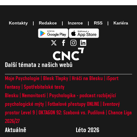
Kontakty
Redakce
Inzerce
RSS
Kariéra
Další témata z našich webů
Moje Psychologie
Blesk Tlapky
Hráči na Blesku
iSport
Fantasy
Spotřebitelské testy
Blesku
Nemovitosti
Psychologika - podcast rozbíjející
psychologické mýty
Fotbalové přestupy ONLINE
Eventový
prostor Level 9
OKTAGON 92: Szabová vs. Pudilová
Chance Liga
2026/27
Aktuálně
Léto 2026