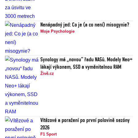
Nenápadný jed: Co je (a co není) misogynie?
Moje Psychologie
Synology má „novou“ řadu NASů. Modely Neo+
lákají výkonem, SSD a vyměnitelnou RAM
Živě.cz
Vítězové a poražení po první polovině sezóny
2026
F1 Sport