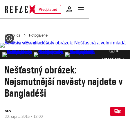
Předplatné
Reflex.cz
Fotogalerie
4
Fotogalerie
Nešťastný obrázek:
Nejsmutnější nevěsty najdete v
Bangladéši
sto
0
·
30. srpna 2015
12:00