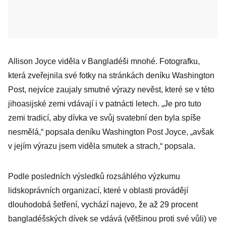
Allison Joyce viděla v Bangladéši mnohé. Fotografku,
která zveřejnila své fotky na stránkách deníku Washington
Post, nejvíce zaujaly smutné výrazy nevěst, které se v této
jihoasijské zemi vdávají i v patnácti letech. „Je pro tuto
zemi tradicí, aby dívka ve svůj svatební den byla spíše
nesmělá,“ popsala deníku Washington Post Joyce, „avšak
v jejím výrazu jsem viděla smutek a strach,“ popsala.
Podle posledních výsledků rozsáhlého výzkumu
lidskoprávních organizací, které v oblasti provádějí
dlouhodobá šetření, vychází najevo, že až 29 procent
bangladéšských dívek se vdává (většinou proti své vůli) ve