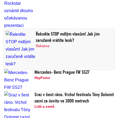
Řekněte STOP mdlým vlasům! Jak jim
zaručeně vrátíte lesk?
Reklama
Mercedes- Benz Prague FW SS27
HeyFomo
Sraz v šest ráno. Vrchol festivalu Tóny Dolomit
zazní za úsvitu ve 3000 metrech
Lidé a země