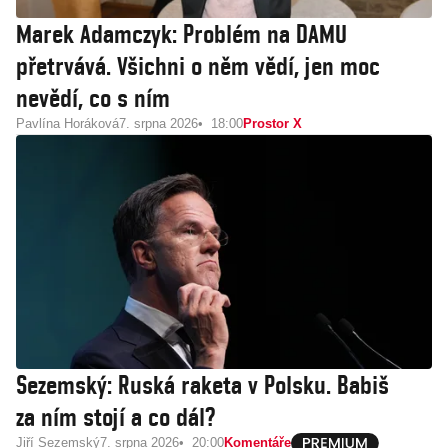
Marek Adamczyk: Problém na DAMU
přetrvává. Všichni o něm vědí, jen moc
nevědí, co s ním
Pavlína Horáková
7. srpna 2026
18:00
Prostor X
Sezemský: Ruská raketa v Polsku. Babiš
za ním stojí a co dál?
Jiří Sezemský
7. srpna 2026
20:00
Komentáře