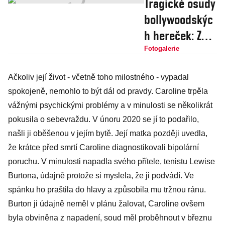
Tragické osudy
bollywoodskýc
h hereček: Z
královny
Fotogalerie
Parveen se
Ačkoliv její život - včetně toho milostného - vypadal
stala
spokojeně, nemohlo to být dál od pravdy. Caroline trpěla
paranoidní
vážnými psychickými problémy a v minulosti se několikrát
diabetička,
pokusila o sebevraždu. V únoru 2020 se jí to podařilo,
zemřela hlady!
našli ji oběšenou v jejím bytě. Její matka později uvedla,
že krátce před smrtí Caroline diagnostikovali bipolární
poruchu. V minulosti napadla svého přítele, tenistu Lewise
Burtona, údajně protože si myslela, že ji podvádí. Ve
spánku ho praštila do hlavy a způsobila mu tržnou ránu.
Burton ji údajně neměl v plánu žalovat, Caroline ovšem
byla obviněna z napadení, soud měl proběhnout v březnu