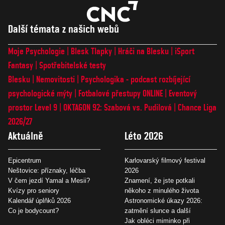
Další témata z našich webů
Moje Psychologie
Blesk Tlapky
Hráči na Blesku
iSport
Fantasy
Spotřebitelské testy
Blesku
Nemovitosti
Psychologika - podcast rozbíjející
psychologické mýty
Fotbalové přestupy ONLINE
Eventový
prostor Level 9
OKTAGON 92: Szabová vs. Pudilová
Chance Liga
2026/27
Aktuálně
Léto 2026
Epicentrum
Karlovarský filmový festival
Neštovice: příznaky, léčba
2026
V čem jezdí Yamal a Mesii?
Znamení, že jste potkali
Kvízy pro seniory
někoho z minulého života
Kalendář úplňků 2026
Astronomické úkazy 2026:
Co je bodycount?
zatmění slunce a další
Jak obléci miminko při