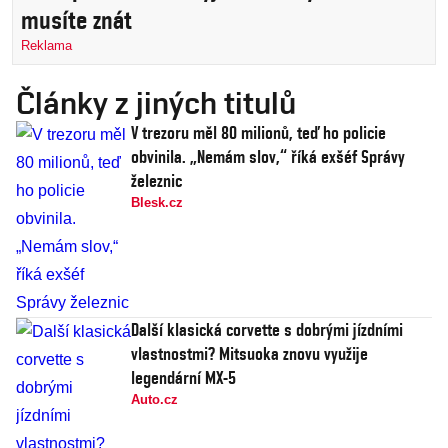
musíte znát
Reklama
Články z jiných titulů
V trezoru měl 80 milionů, teď ho policie
obvinila. „Nemám slov,“ říká exšéf Správy
železnic
Blesk.cz
Další klasická corvette s dobrými jízdními
vlastnostmi? Mitsuoka znovu využije
legendární MX-5
Auto.cz