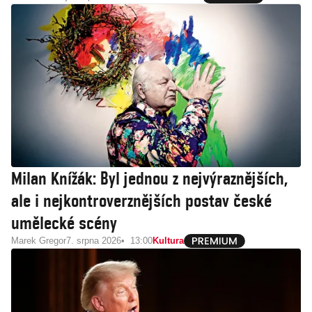
Milan Knížák: Byl jednou z nejvýraznějších,
ale i nejkontroverznějších postav české
umělecké scény
Marek Gregor
7. srpna 2026
13:00
Kultura