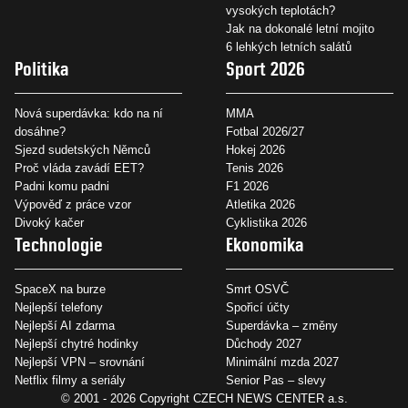
vysokých teplotách?
Jak na dokonalé letní mojito
6 lehkých letních salátů
Politika
Sport 2026
Nová superdávka: kdo na ní
MMA
dosáhne?
Fotbal 2026/27
Sjezd sudetských Němců
Hokej 2026
Proč vláda zavádí EET?
Tenis 2026
Padni komu padni
F1 2026
Výpověď z práce vzor
Atletika 2026
Divoký kačer
Cyklistika 2026
Technologie
Ekonomika
SpaceX na burze
Smrt OSVČ
Nejlepší telefony
Spořicí účty
Nejlepší AI zdarma
Superdávka – změny
Nejlepší chytré hodinky
Důchody 2027
Nejlepší VPN – srovnání
Minimální mzda 2027
Netflix filmy a seriály
Senior Pas – slevy
© 2001 - 2026 Copyright
CZECH NEWS CENTER a.s.