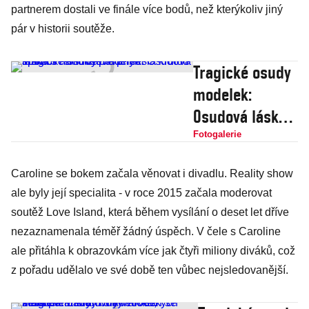
partnerem dostali ve finále více bodů, než kterýkoliv jiný
pár v historii soutěže.
Tragické osudy
modelek:
Osudová láska s
handicapovaný
Fotogalerie
m sportovcem
Caroline se bokem začala věnovat i divadlu. Reality show
Reevě přinesla
ale byly její specialita - v roce 2015 začala moderovat
krutou smrt
soutěž Love Island, která během vysílání o deset let dříve
nezaznamenala téměř žádný úspěch. V čele s Caroline
ale přitáhla k obrazovkám více jak čtyři miliony diváků, což
z pořadu udělalo ve své době ten vůbec nejsledovanější.