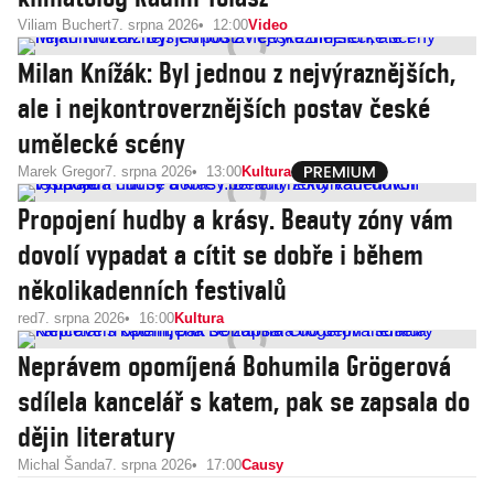
Viliam Buchert
7. srpna 2026
12:00
Video
Milan Knížák: Byl jednou z nejvýraznějších,
ale i nejkontroverznějších postav české
umělecké scény
Marek Gregor
7. srpna 2026
13:00
Kultura
Propojení hudby a krásy. Beauty zóny vám
dovolí vypadat a cítit se dobře i během
několikadenních festivalů
red
7. srpna 2026
16:00
Kultura
Neprávem opomíjená Bohumila Grögerová
sdílela kancelář s katem, pak se zapsala do
dějin literatury
Michal Šanda
7. srpna 2026
17:00
Causy