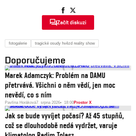
Začít diskuzi
fotogalerie
tragické osudy hvězd reality show
Doporučujeme
Marek Adamczyk: Problém na DAMU
přetrvává. Všichni o něm vědí, jen moc
nevědí, co s ním
Pavlína Horáková
7. srpna 2026
18:00
Prostor X
Jak se bude vyvíjet počasí? Až 45 stupňů,
což se dlouhodobě nedá vydržet, varuje
klimatolog Radim Tolasz