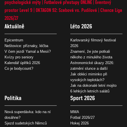
psychologické mýty
Fotbalové přestupy ONLINE
Eventový
prostor Level 9
OKTAGON 92: Szabová vs. Pudilová
Chance Liga
2026/27
Aktuálně
Léto 2026
Epicentrum
Karlovarský filmový festival
Neštovice: příznaky, léčba
2026
V čem jezdí Yamal a Mesii?
Znamení, že jste potkali
Kvízy pro seniory
někoho z minulého života
Kalendář úplňků 2026
Astronomické úkazy 2026:
Co je bodycount?
zatmění slunce a další
Jak obléci miminko při
vysokých teplotách?
Jak na dokonalé letní mojito
6 lehkých letních salátů
Politika
Sport 2026
Nová superdávka: kdo na ní
MMA
dosáhne?
Fotbal 2026/27
Sjezd sudetských Němců
Hokej 2026