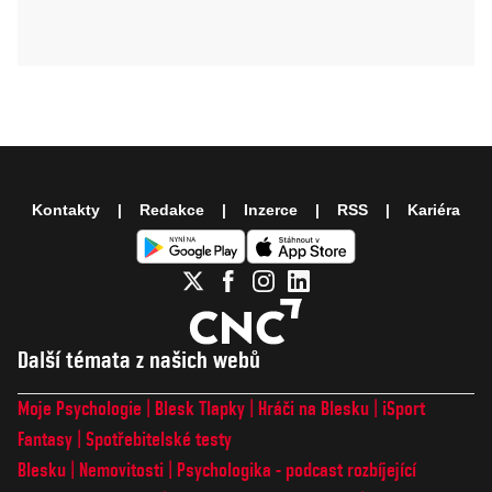
Kontakty
Redakce
Inzerce
RSS
Kariéra
Další témata z našich webů
Moje Psychologie
Blesk Tlapky
Hráči na Blesku
iSport
Fantasy
Spotřebitelské testy
Blesku
Nemovitosti
Psychologika - podcast rozbíjející