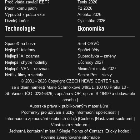
Proč vláda zavádí EET?
Tenis 2026
Padni komu padni
F1 2026
Výpověď z práce vzor
Atletika 2026
Divoký kačer
Cyklistika 2026
Technologie
Ekonomika
SpaceX na burze
Smrt OSVČ
Nejlepší telefony
Spořicí účty
Nejlepší AI zdarma
Superdávka – změny
Nejlepší chytré hodinky
Důchody 2027
Nejlepší VPN – srovnání
Minimální mzda 2027
Netflix filmy a seriály
Senior Pas – slevy
© 2001 - 2026 Copyright
CZECH NEWS CENTER a.s.
se sídlem náměstí Marie Schmolkové 3493/1, 100 00 Praha 10 -
Strašnice, IČO: 02346826, zapsána v OR, sp.zn. B 19490 a dodavatelé
obsahu
Autorská práva k publikovaným materiálům
Podmínky pro užívání služby informační společnosti
Informace o zpracování osobních údajů
Cookies
Nastavení soukromí
Vlastnická struktura
Jednotná kontaktní místa / Single Points of Contact
Etický kodex
Povinně zveřejňované informace