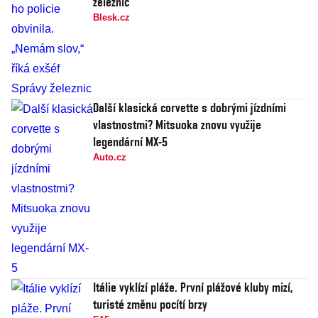
železnic
Blesk.cz
Další klasická corvette s dobrými jízdními
vlastnostmi? Mitsuoka znovu využije
legendární MX-5
Auto.cz
Itálie vyklízí pláže. První plážové kluby mizí,
turisté změnu pocítí brzy