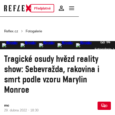
Předplatné
Reflex.cz
Fotogalerie
56
Fotogalerie
Tragické osudy hvězd reality
show: Sebevražda, rakovina i
smrt podle vzoru Marylin
Monroe
mc
0
·
29. dubna 2022
18:30