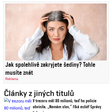
Jak spolehlivě zakryjete šediny? Tohle
musíte znát
Reklama
Články z jiných titulů
V trezoru měl 80 milionů, teď ho policie
obvinila. „Nemám slov,“ říká exšéf Správy