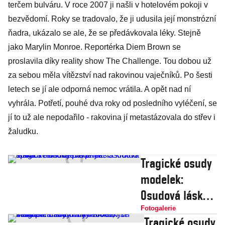
terčem bulváru. V roce 2007 ji našli v hotelovém pokoji v
bezvědomí. Roky se tradovalo, že ji udusila její monstrózní
ňadra, ukázalo se ale, že se předávkovala léky. Stejně
jako Marylin Monroe. Reportérka Diem Brown se
proslavila díky reality show The Challenge. Tou dobou už
za sebou měla vítězství nad rakovinou vaječníků. Po šesti
letech se jí ale odporná nemoc vrátila. A opět nad ní
vyhrála. Potřetí, pouhé dva roky od posledního vyléčení, se
jí to už ale nepodařilo - rakovina jí metastázovala do střev i
žaludku.
Tragické osudy
modelek:
Osudová láska s
handicapovaný
Fotogalerie
Tragické osudy