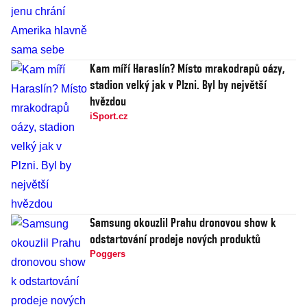
Kam míří Haraslín? Místo mrakodrapů oázy,
stadion velký jak v Plzni. Byl by největší
hvězdou
iSport.cz
Samsung okouzlil Prahu dronovou show k
odstartování prodeje nových produktů
Poggers