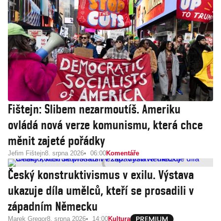
Fištejn: Slibem nezarmoutíš. Ameriku
ovládá nová verze komunismu, která chce
měnit zajeté pořádky
Jefim Fištejn
8. srpna 2026
06:00
Komentáře
Český konstruktivismus v exilu. Výstava
ukazuje díla umělců, kteří se prosadili v
západním Německu
Marek Gregor
8. srpna 2026
14:00
Kultura