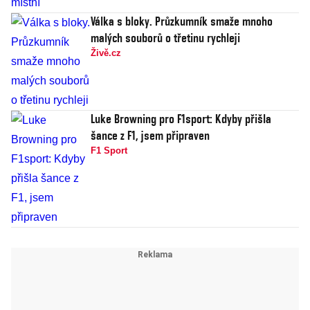
Válka s bloky. Průzkumník smaže mnoho
malých souborů o třetinu rychleji
Živě.cz
Luke Browning pro F1sport: Kdyby přišla
šance z F1, jsem připraven
F1 Sport