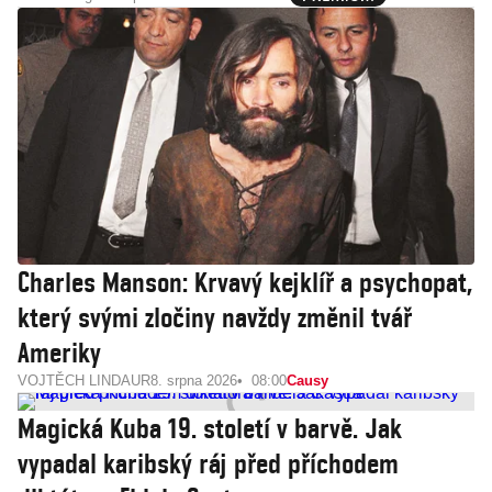
Charles Manson: Krvavý kejklíř a psychopat,
který svými zločiny navždy změnil tvář
Ameriky
VOJTĚCH LINDAUR
8. srpna 2026
08:00
Causy
Magická Kuba 19. století v barvě. Jak
vypadal karibský ráj před příchodem