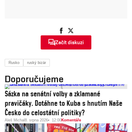
Začít diskuzi
Rusko
ruský bizár
Doporučujeme
Sázka na senátní volby a zklamané
pravičáky. Dotáhne to Kuba s hnutím Naše
Česko do celostátní politiky?
Aleš Michal
8. srpna 2026
12:00
Komentáře