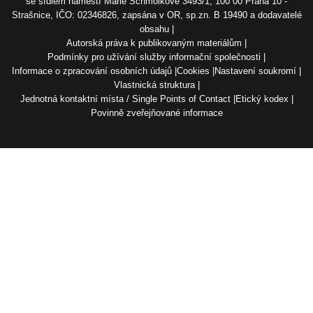
se sídlem náměstí Marie Schmolkové 3493/1, 100 00 Praha 10 -
Strašnice, IČO: 02346826, zapsána v OR, sp.zn. B 19490 a dodavatelé
obsahu
Autorská práva k publikovaným materiálům
Podmínky pro užívání služby informační společnosti
Informace o zpracování osobních údajů
Cookies
Nastavení soukromí
Vlastnická struktura
Jednotná kontaktní místa / Single Points of Contact
Etický kodex
Povinně zveřejňované informace