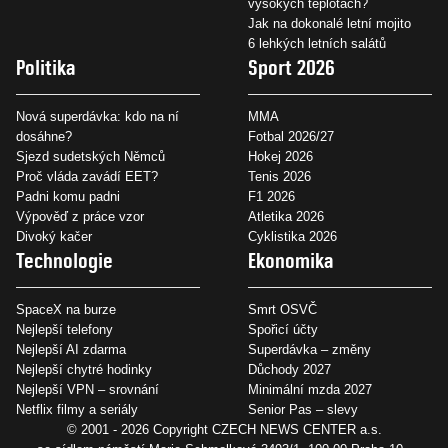
vysokých teplotách?
Jak na dokonalé letní mojito
6 lehkých letních salátů
Politika
Sport 2026
Nová superdávka: kdo na ní
MMA
dosáhne?
Fotbal 2026/27
Sjezd sudetských Němců
Hokej 2026
Proč vláda zavádí EET?
Tenis 2026
Padni komu padni
F1 2026
Výpověď z práce vzor
Atletika 2026
Divoký kačer
Cyklistika 2026
Technologie
Ekonomika
SpaceX na burze
Smrt OSVČ
Nejlepší telefony
Spořicí účty
Nejlepší AI zdarma
Superdávka – změny
Nejlepší chytré hodinky
Důchody 2027
Nejlepší VPN – srovnání
Minimální mzda 2027
Netflix filmy a seriály
Senior Pas – slevy
© 2001 - 2026 Copyright
CZECH NEWS CENTER a.s.