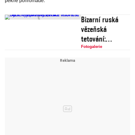
pěkně pohromadě.
Bizarní ruská
vězeňská
tetování:
Symboly pro
Fotogalerie
mafiánské
hodnosti nebo
vytetovaný Lenin