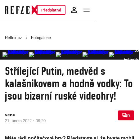
Předplatné
Reflex.cz
Fotogalerie
2
Fotogale
Střílející Putin, medvěd s
kalašnikovem a hodně vodky: To
jsou bizarní ruské videohry!
venu
0
·
21. února 2022
06:20
Máte rádi počítačové hry? Představte si, že byste mohli