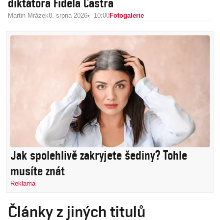
diktátora Fidela Castra
Martin Mrázek
8. srpna 2026
10:00
Fotogalerie
Jak spolehlivě zakryjete šediny? Tohle
musíte znát
Reklama
Články z jiných titulů