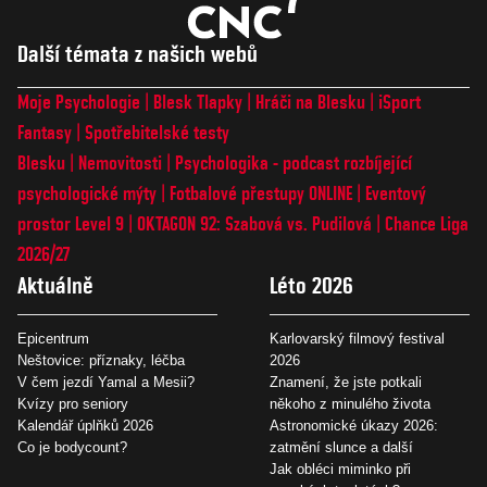
Další témata z našich webů
Moje Psychologie
Blesk Tlapky
Hráči na Blesku
iSport
Fantasy
Spotřebitelské testy
Blesku
Nemovitosti
Psychologika - podcast rozbíjející
psychologické mýty
Fotbalové přestupy ONLINE
Eventový
prostor Level 9
OKTAGON 92: Szabová vs. Pudilová
Chance Liga
2026/27
Aktuálně
Léto 2026
Epicentrum
Karlovarský filmový festival
Neštovice: příznaky, léčba
2026
V čem jezdí Yamal a Mesii?
Znamení, že jste potkali
Kvízy pro seniory
někoho z minulého života
Kalendář úplňků 2026
Astronomické úkazy 2026:
Co je bodycount?
zatmění slunce a další
Jak obléci miminko při