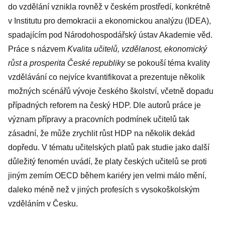
do vzdělání vznikla rovněž v českém prostředí, konkrétně
v Institutu pro demokracii a ekonomickou analýzu (IDEA),
spadajícím pod Národohospodářský ústav Akademie věd.
Práce s názvem
Kvalita učitelů, vzdělanost, ekonomický
růst a prosperita České republiky
se pokouší téma kvality
vzdělávání co nejvíce kvantifikovat a prezentuje několik
možných scénářů vývoje českého školství, včetně dopadu
případných reforem na český HDP. Dle autorů práce je
význam přípravy a pracovních podmínek učitelů tak
zásadní, že může zrychlit růst HDP na několik dekád
dopředu. V tématu učitelských platů pak studie jako další
důležitý fenomén uvádí, že platy českých učitelů se proti
jiným zemím OECD během kariéry jen velmi málo mění,
daleko méně než v jiných profesích s vysokoškolským
vzděláním v Česku.