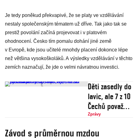
Je tedy poněkud překvapivé, že se platy ve vzdělávání
nestaly společenským tématem už dříve. Tak jako tak se
prestiž povolání začíná projevovat i v platovém
ohodnocení. Česko tím pomalu dohání jiné země
v Evropě, kde jsou učitelé mnohdy placení dokonce lépe
než většina vysokoškoláků. A výsledky vzdělávání v těchto
zemích naznačují, že jde o velmi návratnou investici.
Děti zasedly do
lavic, ale 7 z 10
Čechů považuje
náš vzdělávací
Zprávy
systém za
Závod s průměrnou mzdou
nedostatečný,