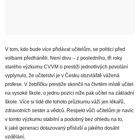
V tom, kdo bude více přidávat učitelům, se politici před
volbami předháněli. Není divu – z posledního, tři roky
starého výzkumu CVVM o prestiži jednotlivých povolání
vyplynulo, že učitelství je v Česku obzvláště vážená
profese. V žebříčku prestiže skončil na čtvrtém místě učitel
na vysoké škole, o jednu pozici níže pak učitel na základní
škole. Více si lidé dle tohoto průzkumu váží jen lékařů,
zdravotních sester a vědců. Respekt vůči učitelům je navíc
v tomto výzkumu stabilní a podobný bez ohledu na to,
k jaké generaci dotazovaný přísluší a jakého dosáhl
vzdělání.