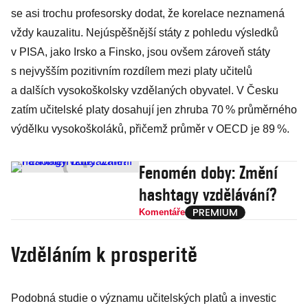
se asi trochu profesorsky dodat, že korelace neznamená
vždy kauzalitu. Nejúspěšnější státy z pohledu výsledků
v PISA, jako Irsko a Finsko, jsou ovšem zároveň státy
s nejvyšším pozitivním rozdílem mezi platy učitelů
a dalších vysokoškolsky vzdělaných obyvatel. V Česku
zatím učitelské platy dosahují jen zhruba 70 % průměrného
výdělku vysokoškoláků, přičemž průměr v OECD je 89 %.
Fenomén doby: Změní
hashtagy vzdělávání?
Komentáře
Vzděláním k prosperitě
Podobná studie o významu učitelských platů a investic