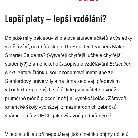
falangu
enviromentalismu
Lepší platy – lepší vzdělání?
Do jaké míry pak souvisí platová situace učitelů s výsledky
vzdělávání, rozebírá studie Do Smarter Teachers Make
Smarter Students? (Vytvářejí chytřejší učitelé chytřejší
studenty?) z amerického časopisu o vzdělávání
Education
Next
. Autory článku jsou ekonomové mimo jiné ze
Stanfordovy univerzity a na téma se dívají především
v kontextu Spojených států, kde jsou učitelé rovněž
průměrně méně placení než jiní vysokoškoláci. Zároveň
americké školy vycházejí z mezinárodních žebříčků
v rámci států v OECD jako výrazně podprůměrné.
V této studii autoři nepoužívají jako metriku příjmy učitelů