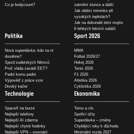
Co je bodycount?
zatmění slunce a další
Jak obléci miminko při
vysokých teplotách?
Jak na dokonalé letní mojito
6 lehkých letních salátů
Politika
Sport 2026
Nová superdávka: kdo na ní
MMA
dosáhne?
Fotbal 2026/27
Sjezd sudetských Němců
Hokej 2026
Proč vláda zavádí EET?
Tenis 2026
Padni komu padni
F1 2026
Výpověď z práce vzor
Atletika 2026
Divoký kačer
Cyklistika 2026
Technologie
Ekonomika
SpaceX na burze
Temu a clo
Nejlepší telefony
Spořicí účty
Nejlepší AI zdarma
Superdávka – změny
Nejlepší chytré hodinky
Chybějící roky k důchodu
Nejlepší VPN – srovnání
Minimální mzda 2027