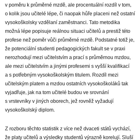
v poměru k průměrné mzdě, ale procentuální rozdíl v tom,
o kolik jsou učitelé lépe, či naopak hůře placeni než ostatní
vysokoškolsky vzdělaní zaměstnanci. Tato metodika
možná lépe popisuje reálnou situaci učitelů a prestiž této
profese než poměr vůči průměrné mzdě. Podstatné totiž je,
že potenciální studenti pedagogických fakult se v praxi
nerozhodují mezi učitelstvím a prací s průměrnou mzdou,
ale mezi učitelstvím a jinými profesemi s vyšší kvalifikací
a s potřebným vysokoškolským titulem. Rozdíl mezi
učitelským platem a mzdou ostatních vysokoškoláků tak
vyjadřuje, jak na tom učitelé budou ve srovnání
s vrstevníky v jiných oborech, jež rovněž vyžadují
vysokoškolský diplom.
Z rozboru těchto statistik z více než dvaceti států vychází,
že platy učitelů a výsledky studentů výrazně korelují. Sluší