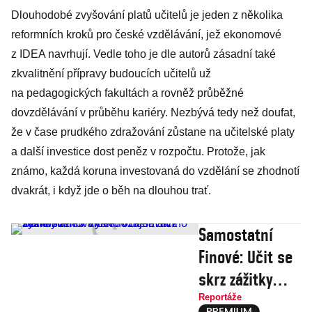
Dlouhodobé zvyšování platů ­učitelů je jeden z několika
reformních kroků pro české vzdělávání, jež ekonomové
z IDEA navrhují. Vedle toho je dle autorů zásadní také
zkvalitnění přípravy budoucích učitelů už
na pedagogických fakultách a rovněž průběžné
dovzdělávání v průběhu kariéry. Nezbývá tedy než doufat,
že v čase prudkého zdražování zůstane na učitelské platy
a další investice dost peněz v rozpočtu. Protože, jak
známo, každá koruna investovaná do vzdělání se zhodnotí
dvakrát, i když jde o běh na dlouhou trať.
Samostatní
Finové: Učit se
skrz zážitky
aneb Výlet do
Reportáže