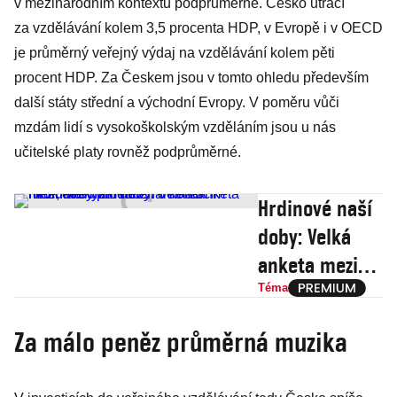
v mezinárodním kontextu podprůměrné. Česko utrácí
za vzdělávání kolem 3,5 procenta HDP, v Evropě i v OECD
je průměrný veřejný výdaj na vzdělávání kolem pěti
procent HDP. Za Českem jsou v tomto ohledu především
další státy střední a východní Evropy. V poměru vůči
mzdám lidí s vysokoškolským vzděláním jsou u nás
učitelské platy rovněž podprůměrné.
Hrdinové naší
doby: Velká
anketa mezi
českými
Téma
učiteli o
Za málo peněz průměrná muzika
končícím roce,
který pro ně