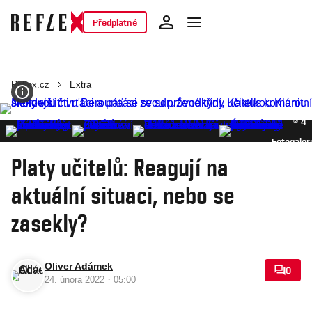
Předplatné
Reflex.cz
Extra
4
Fotogaler
Platy učitelů: Reagují na
aktuální situaci, nebo se
zasekly?
Oliver Adámek
0
·
24. února 2022
05:00