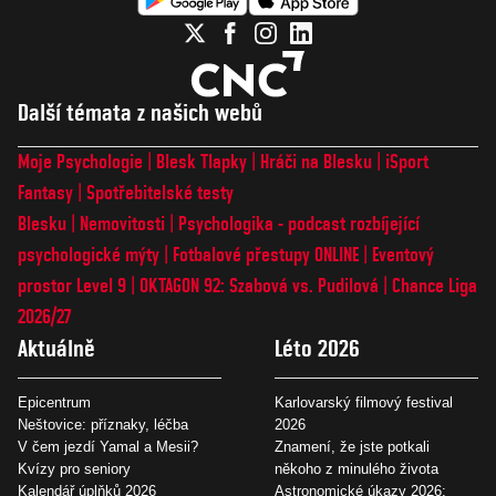
Další témata z našich webů
Moje Psychologie
Blesk Tlapky
Hráči na Blesku
iSport
Fantasy
Spotřebitelské testy
Blesku
Nemovitosti
Psychologika - podcast rozbíjející
psychologické mýty
Fotbalové přestupy ONLINE
Eventový
prostor Level 9
OKTAGON 92: Szabová vs. Pudilová
Chance Liga
2026/27
Aktuálně
Léto 2026
Epicentrum
Karlovarský filmový festival
Neštovice: příznaky, léčba
2026
V čem jezdí Yamal a Mesii?
Znamení, že jste potkali
Kvízy pro seniory
někoho z minulého života
Kalendář úplňků 2026
Astronomické úkazy 2026: