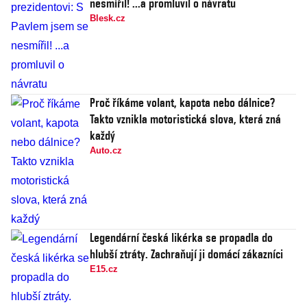
nesmířil! ...a promluvil o návratu
Blesk.cz
Proč říkáme volant, kapota nebo dálnice?
Takto vznikla motoristická slova, která zná
každý
Auto.cz
Legendární česká likérka se propadla do
hlubší ztráty. Zachraňují ji domácí zákazníci
E15.cz