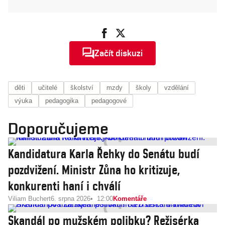
Začít diskuzi
děti
učitelé
školství
mzdy
školy
vzdělání
výuka
pedagogika
pedagogové
Doporučujeme
Kandidatura Karla Řehky do Senátu budí
pozdvižení. Ministr Zůna ho kritizuje,
konkurenti haní i chválí
Viliam Buchert
6. srpna 2026
12:00
Komentáře
Skandál po mužském polibku? Režisérka