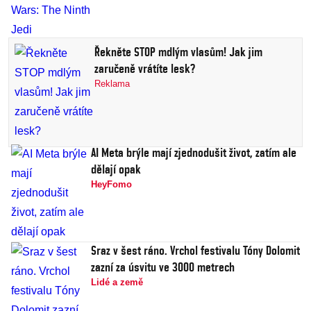
Řekněte STOP mdlým vlasům! Jak jim
zaručeně vrátíte lesk?
Reklama
AI Meta brýle mají zjednodušit život, zatím ale
dělají opak
HeyFomo
Sraz v šest ráno. Vrchol festivalu Tóny Dolomit
zazní za úsvitu ve 3000 metrech
Lidé a země