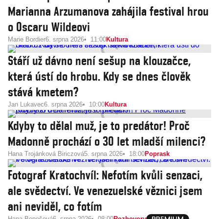
Marianna Arzumanova zahájila festival hrou
o Oscaru Wildeovi
Marie Bordier
6. srpna 2026
11:00
Kultura
Stáří už dávno není sešup na klouzačce,
která ústí do hrobu. Kdy se dnes člověk
stává kmetem?
Jan Lukavec
6. srpna 2026
10:00
Kultura
Kdyby to dělal muž, je to predátor! Proč
Madonně prochází o 30 let mladší milenci?
Hana Trojánková Biriczová
5. srpna 2026
18:00
Poprask
Fotograf Kratochvíl: Nefotím kvůli senzaci,
ale svědectví. Ve venezuelské věznici jsem
ani neviděl, co fotím
Hana Benešová
6. srpna 2026
08:00
Rozhovory