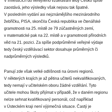
V investicích do veřejného vzdělávání tedy Česko spíše
znamenal
zaostává, jeho výsledky však nejsou tak špatné.
nevídanou
V posledním vydání asi nejznámějšího mezinárodního
změnu
žebříčku, PISA, skončila Česká republika ve čtenářské
gramotnosti na 25. místě ze 79 zúčastněných zemí,
v matematické pak na 22. místě a v gramotnosti přírodních
věd na 21. pozici. Za spíše podprůměrné veřejné výdaje
tedy český vzdělávací sektor dosahuje průměrných či
nadprůměrných výsledků.
Panují zde však velké odlišnosti na úrovni regionů.
V některých krajích je až pětina učitelů nekvalifikovaných,
tedy nemají v učitelském oboru žádné vzdělání. Tyto
učitele mohou školy přijímat v případě, že v daném regionu
nelze sehnat kvalifikovaný personál, což například
v Ústeckém kraji není výjimečná situace. Častý je