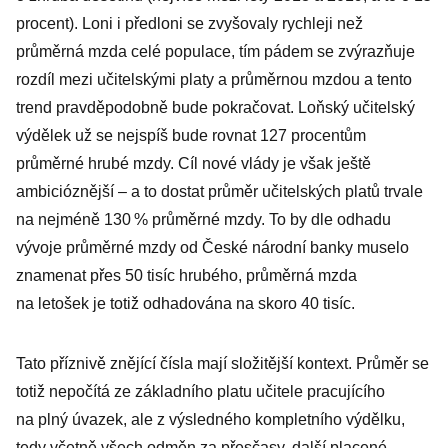
procent). Loni i předloni se zvyšovaly rychleji než
průměrná mzda celé populace, tím pádem se zvýrazňuje
rozdíl mezi učitelskými platy a průměrnou mzdou a tento
trend pravděpodobně bude pokračovat. Loňský učitelský
výdělek už se nejspíš bude rovnat 127 procentům
průměrné hrubé mzdy. Cíl nové vlády je však ještě
ambicióznější – a to dostat průměr učitelských platů trvale
na nejméně 130 % průměrné mzdy. To by dle odhadu
vývoje průměrné mzdy od České národní banky muselo
znamenat přes 50 tisíc hrubého, průměrná mzda
na letošek je totiž odhadována na skoro 40 tisíc.
Tato příznivě znějící čísla mají složitější kontext. Průměr se
totiž nepočítá ze základního platu učitele pracujícího
na plný úvazek, ale z výsledného kompletního výdělku,
tedy včetně všech odměn za přesčasy, další placené