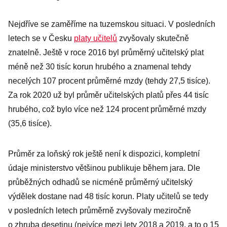
ukázal
Nejdříve se zaměříme na tuzemskou situaci. V posledních
průzkum
letech se v Česku
platy učitelů
zvyšovaly skutečně
znatelně. Ještě v roce 2016 byl průměrný učitelský plat
méně než 30 tisíc korun hrubého a znamenal tehdy
necelých 107 procent průměrné mzdy (tehdy 27,5 tisíce).
Za rok 2020 už byl průměr učitelských platů přes 44 tisíc
hrubého, což bylo více než 124 procent průměrné mzdy
(35,6 tisíce).
Průměr za loňský rok ještě není k dispozici, kompletní
údaje ministerstvo většinou publikuje během jara. Dle
průběžných odhadů se nicméně průměrný učitelský
výdělek dostane nad 48 tisíc korun. Platy učitelů se tedy
v posledních letech průměrně zvyšovaly meziročně
o zhruba desetinu (nejvíce mezi lety 2018 a 2019, a to o 15