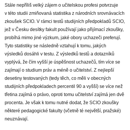
Stále nepříliš velký zájem o učitelskou profesi potvrzuje
v této studii zmiňovaná statistika z národních srovnávacích
zkoušek SCIO. V rámci testů studijních předpokladů SCIO,
jež v Česku desítky fakult používají jako přijímací zkoušky,
probíhá mimo jiné výzkum, jaké obory uchazeči preferují.
Tyto statistiky se následně vztahují k tomu, jakých
výsledků dosáhli v testu. Z výsledků testů a dotazníků
vyplývá, že čím vyšší je úspěšnost uchazečů, tím více se
zajímají o studium práv a méně o učitelství. Z nejlepší
desetiny testovaných (tedy těch, co měli v obecných
studijních předpokladech percentil 90 a vyšší) se více než
třetina zajímá o právo, oproti tomu učitelství zajímá jen dvě
procenta. Je však k tomu nutné dodat, že SCIO zkoušky
některé pedagogické fakulty (včetně té největší, pražské)
neuznávají.