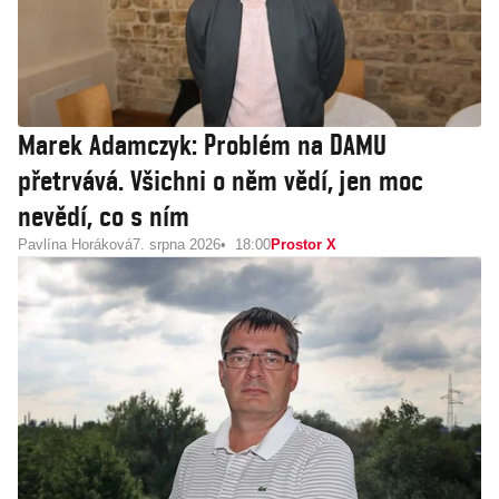
Marek Adamczyk: Problém na DAMU
přetrvává. Všichni o něm vědí, jen moc
nevědí, co s ním
Pavlína Horáková
7. srpna 2026
18:00
Prostor X