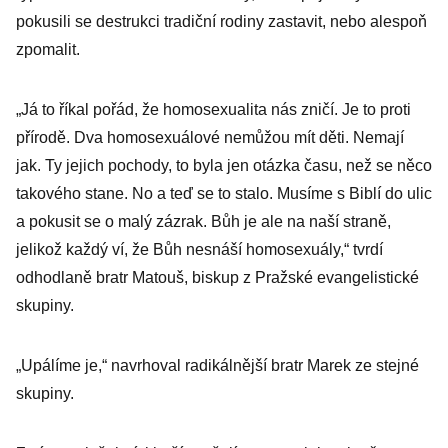
pokuty. Hrozí i
pokusili se destrukci tradiční rodiny zastavit, nebo alespoň
odnětí svobody
zpomalit.
„Já to říkal pořád, že homosexualita nás zničí. Je to proti
přírodě. Dva homosexuálové nemůžou mít děti. Nemají
jak. Ty jejich pochody, to byla jen otázka času, než se něco
takového stane. No a teď se to stalo. Musíme s Biblí do ulic
a pokusit se o malý zázrak. Bůh je ale na naší straně,
jelikož každý ví, že Bůh nesnáší homosexuály,“ tvrdí
odhodlaně bratr Matouš, biskup z Pražské evangelistické
skupiny.
„Upálíme je,“ navrhoval radikálnější bratr Marek ze stejné
skupiny.