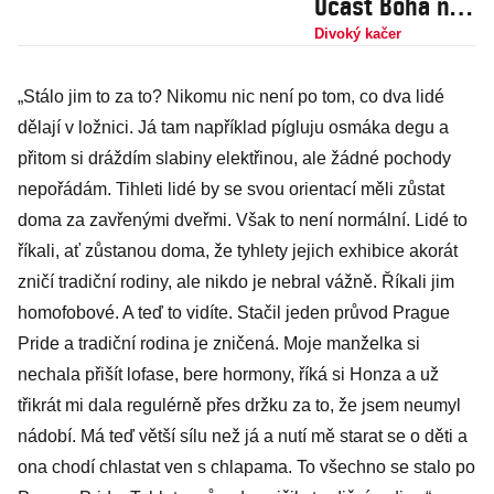
Účast Boha na
průvodu
Divoký kačer
Prague Pride
„Stálo jim to za to? Nikomu nic není po tom, co dva lidé
zaskočila
dělají v ložnici. Já tam například pígluju osmáka degu a
církev i celou
přitom si dráždím slabiny elektřinou, ale žádné pochody
křesťanskou
nepořádám. Tihleti lidé by se svou orientací měli zůstat
veřejnost
doma za zavřenými dveřmi. Však to není normální. Lidé to
říkali, ať zůstanou doma, že tyhlety jejich exhibice akorát
zničí tradiční rodiny, ale nikdo je nebral vážně. Říkali jim
homofobové. A teď to vidíte. Stačil jeden průvod Prague
Pride a tradiční rodina je zničená. Moje manželka si
nechala přišít lofase, bere hormony, říká si Honza a už
třikrát mi dala regulérně přes držku za to, že jsem neumyl
nádobí. Má teď větší sílu než já a nutí mě starat se o děti a
ona chodí chlastat ven s chlapama. To všechno se stalo po