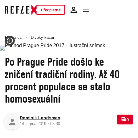
Předplatné
Reflex.cz
Divoký kačer
Po Prague Pride došlo ke
zničení tradiční rodiny. Až 40
procent populace se stalo
homosexuální
Dominik Landsman
0
·
14. srpna 2019
08:30