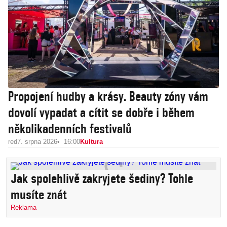
Propojení hudby a krásy. Beauty zóny vám
dovolí vypadat a cítit se dobře i během
několikadenních festivalů
red
7. srpna 2026
16:00
Kultura
Jak spolehlivě zakryjete šediny? Tohle
musíte znát
Reklama