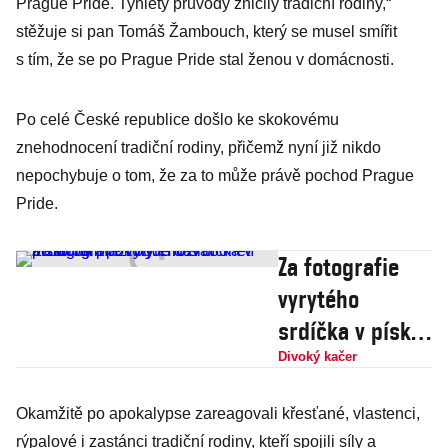
Prague Pride. Tyhlety průvody zničily tradiční rodiny,“
stěžuje si pan Tomáš Žambouch, který se musel smířit
s tím, že se po Prague Pride stal ženou v domácnosti.
Po celé České republice došlo ke skokovému
znehodnocení tradiční rodiny, přičemž nyní již nikdo
nepochybuje o tom, že za to může právě pochod Prague
Pride.
Za fotografie
vyrytého
srdíčka v písku
na pláži bude
Divoký kačer
dávat
Okamžitě po apokalypse zareagovali křesťané, vlastenci,
Instagram
rýpalové i zastánci tradiční rodiny, kteří spojili síly a