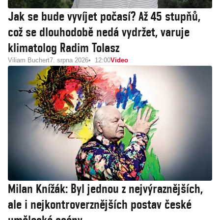
Jak se bude vyvíjet počasí? Až 45 stupňů,
což se dlouhodobě nedá vydržet, varuje
klimatolog Radim Tolasz
Viliam Buchert
7. srpna 2026
12:00
Video
Milan Knížák: Byl jednou z nejvýraznějších,
ale i nejkontroverznějších postav české