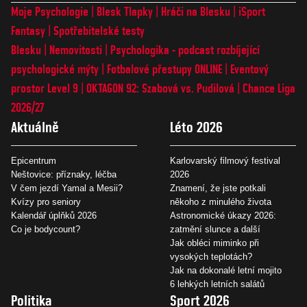
Moje Psychologie
Blesk Tlapky
Hráči na Blesku
iSport
Fantasy
Spotřebitelské testy
Blesku
Nemovitosti
Psychologika - podcast rozbíjející
psychologické mýty
Fotbalové přestupy ONLINE
Eventový
prostor Level 9
OKTAGON 92: Szabová vs. Pudilová
Chance Liga
2026/27
Aktuálně
Léto 2026
Epicentrum
Karlovarský filmový festival
Neštovice: příznaky, léčba
2026
V čem jezdí Yamal a Mesii?
Znamení, že jste potkali
Kvízy pro seniory
někoho z minulého života
Kalendář úplňků 2026
Astronomické úkazy 2026:
Co je bodycount?
zatmění slunce a další
Jak obléci miminko při
vysokých teplotách?
Jak na dokonalé letní mojito
6 lehkých letních salátů
Politika
Sport 2026