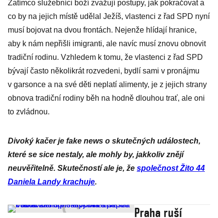
Zatímco služebníci boží zvažují postupy, jak pokračovat a
co by na jejich místě udělal Ježíš, vlastenci z řad SPD nyní
musí bojovat na dvou frontách. Nejenže hlídají hranice,
aby k nám nepřišli imigranti, ale navíc musí znovu obnovit
tradiční rodinu. Vzhledem k tomu, že vlastenci z řad SPD
bývají často několikrát rozvedeni, bydlí sami v pronájmu
v garsonce a na své děti neplatí alimenty, je z jejich strany
obnova tradiční rodiny běh na hodně dlouhou trať, ale oni
to zvládnou.
Divoký kačer je fake news o skutečných událostech,
které se sice nestaly, ale mohly by, jakkoliv znějí
neuvěřitelně. Skutečností ale je, že
společnost Žito 44
Daniela Landy krachuje
.
Praha ruší