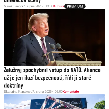
umělecké scény
Marek Gregor
7. srpna 2026
13:00
Kultura
Zalužnyj zpochybnil vstup do NATO. Aliance
už je jen iluzí bezpečnosti, řídí ji staré
doktríny
Ekaterina Kanakova
7. srpna 2026
06:00
Komentáře