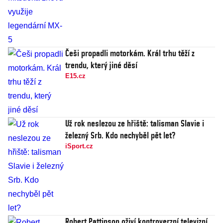
Češi propadli motorkám. Král trhu těží z
trendu, který jiné děsí
E15.cz
Už rok neslezou ze hřiště: talisman Slavie i
železný Srb. Kdo nechyběl pět let?
iSport.cz
Robert Pattinson oživí kontroverzní televizní