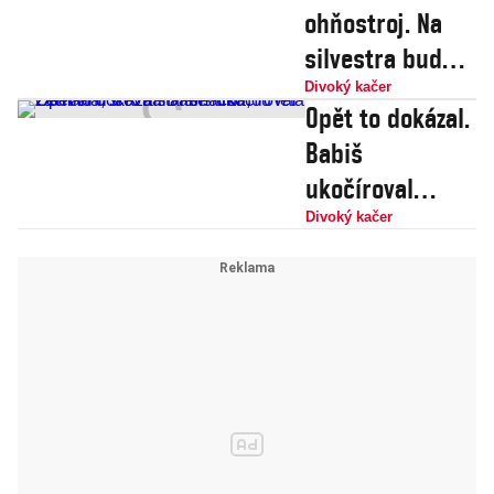
ohňostroj. Na
silvestra budou
zastupitelé
Divoký kačer
Opět to dokázal.
pobíhat po
Babiš
Václaváku s
ukočíroval
prskavkami a
Zemana, srovnal
Divoký kačer
šeptat
Hamáčka,
zachránil ČR a
stal se hrdinou
léta