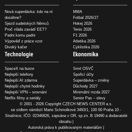
Nová superdávka: kdo na ní
MMA
dosáhne?
Fotbal 2026/27
Sjezd sudetských Němců
Hokej 2026
Proč vláda zavádí EET?
Tenis 2026
Padni komu padni
F1 2026
Výpověď z práce vzor
Atletika 2026
Divoký kačer
Cyklistika 2026
Technologie
Ekonomika
SpaceX na burze
Smrt OSVČ
Nejlepší telefony
Spořicí účty
Nejlepší AI zdarma
Superdávka – změny
Nejlepší chytré hodinky
Důchody 2027
Nejlepší VPN – srovnání
Minimální mzda 2027
Netflix filmy a seriály
Senior Pas – slevy
© 2001 - 2026 Copyright
CZECH NEWS CENTER a.s.
se sídlem náměstí Marie Schmolkové 3493/1, 100 00 Praha 10 -
Strašnice, IČO: 02346826, zapsána v OR, sp.zn. B 19490 a dodavatelé
obsahu
Autorská práva k publikovaným materiálům