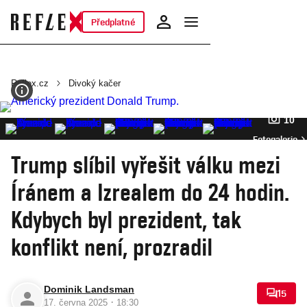
Předplatné
Reflex.cz
Divoký kačer
10
Fotogalerie
Trump slíbil vyřešit válku mezi
Íránem a Izrealem do 24 hodin.
Kdybych byl prezident, tak
konflikt není, prozradil
Dominik Landsman
15
·
17. června 2025
18:30