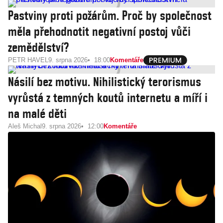
Pastviny proti požárům. Proč by společnost
měla přehodnotit negativní postoj vůči
zemědělství?
PETR HAVEL
9. srpna 2026
18:00
Komentáře
Násilí bez motivu. Nihilistický terorismus
vyrůstá z temných koutů internetu a míří i
na malé děti
Aleš Michal
9. srpna 2026
12:00
Komentáře