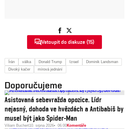
Vstoupit do diskuze (15)
Írán
válka
Donald Trump
Izrael
Dominik Landsman
Divoký kačer
mírová jednání
Doporučujeme
Asistovaná sebevražda opozice. Lídr
nejasný, dohoda ve hvězdách a Antibabiš by
musel být jako Spider-Man
Viliam Buchert
10. srpna 2026
06:00
Komentáře