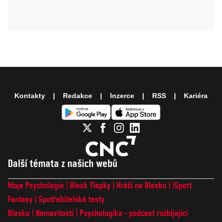
Kontakty
Redakce
Inzerce
RSS
Kariéra
Další témata z našich webů
Moje Psychologie
Blesk Tlapky
Hráči na Blesku
iSport
Fantasy
Spotřebitelské testy
Blesku
Nemovitosti
Psychologika - podcast rozbíjející