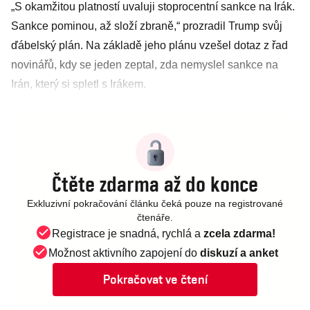
„S okamžitou platností uvaluji stoprocentní sankce na Irák.
Sankce pominou, až složí zbraně,“ prozradil Trump svůj
ďábelský plán. Na základě jeho plánu vzešel dotaz z řad
novinářů, kdy se jeden zeptal, zda nemyslel sankce na
Irán, který si spletl s Irákem.
Čtěte zdarma až do konce
Exkluzivní pokračování článku čeká pouze na registrované
čtenáře.
Registrace je snadná, rychlá a
zcela zdarma!
Možnost aktivního zapojení do
diskuzí a anket
Pokračovat ve čtení