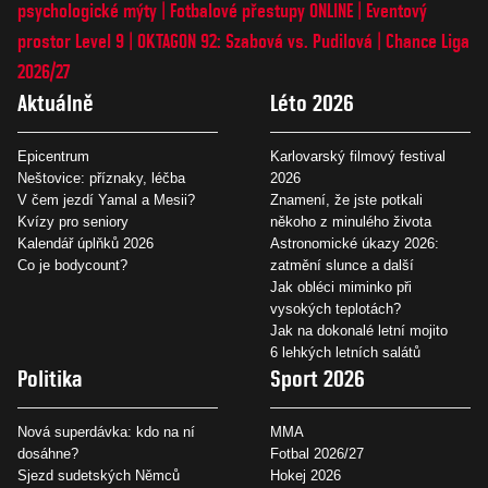
psychologické mýty
Fotbalové přestupy ONLINE
Eventový
prostor Level 9
OKTAGON 92: Szabová vs. Pudilová
Chance Liga
2026/27
Aktuálně
Léto 2026
Epicentrum
Karlovarský filmový festival
Neštovice: příznaky, léčba
2026
V čem jezdí Yamal a Mesii?
Znamení, že jste potkali
Kvízy pro seniory
někoho z minulého života
Kalendář úplňků 2026
Astronomické úkazy 2026:
Co je bodycount?
zatmění slunce a další
Jak obléci miminko při
vysokých teplotách?
Jak na dokonalé letní mojito
6 lehkých letních salátů
Politika
Sport 2026
Nová superdávka: kdo na ní
MMA
dosáhne?
Fotbal 2026/27
Sjezd sudetských Němců
Hokej 2026