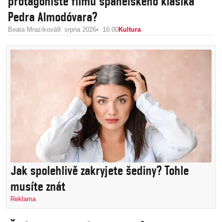
protagonisté filmů španělského klasika
Pedra Almodóvara?
Beata Mrazíková
9. srpna 2026
16:00
Kultura
Jak spolehlivě zakryjete šediny? Tohle
musíte znát
Reklama