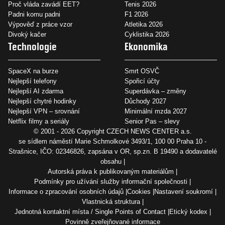
Proč vláda zavádí EET?
Tenis 2026
Padni komu padni
F1 2026
Výpověď z práce vzor
Atletika 2026
Divoký kačer
Cyklistika 2026
Technologie
Ekonomika
SpaceX na burze
Smrt OSVČ
Nejlepší telefony
Spořicí účty
Nejlepší AI zdarma
Superdávka – změny
Nejlepší chytré hodinky
Důchody 2027
Nejlepší VPN – srovnání
Minimální mzda 2027
Netflix filmy a seriály
Senior Pas – slevy
© 2001 - 2026 Copyright
CZECH NEWS CENTER a.s.
se sídlem náměstí Marie Schmolkové 3493/1, 100 00 Praha 10 -
Strašnice, IČO: 02346826, zapsána v OR, sp.zn. B 19490 a dodavatelé
obsahu
Autorská práva k publikovaným materiálům
Podmínky pro užívání služby informační společnosti
Informace o zpracování osobních údajů
Cookies
Nastavení soukromí
Vlastnická struktura
Jednotná kontaktní místa / Single Points of Contact
Etický kodex
Povinně zveřejňované informace