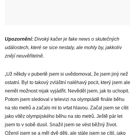
Upozornění:
Divoký kačer je fake news o skutečných
událostech, které se sice nestaly, ale mohly by, jakkoliv
znějí neuvěřitelně.
„Už někdy v pubertě jsem si uvědomoval, že jsem jiný než
ostatní. Byl to takový zvláštní naléhavý pocit, který jsem ale
neměl možnost nijak vyjádřit. Nevěděl jsem, jak to uchopit.
Potom jsem sledoval v televizi na olympiádě finále běhu
na sto metrů a začalo mi to vrtat hlavou. Začal jsem se cítit
jako vítěz olympijského běhu na sto metrů. Ještě pár let
jsem to v sobě dusil. Snažil jsem se vést běžný život.
Oženil jsem se a měl dvě děti, ale stále jsem se cítil, jako