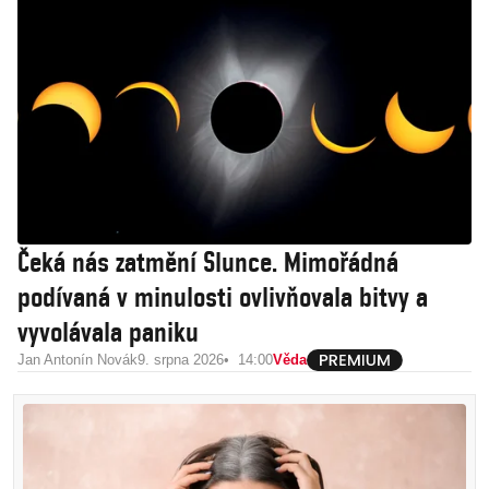
Čeká nás zatmění Slunce. Mimořádná
podívaná v minulosti ovlivňovala bitvy a
vyvolávala paniku
Jan Antonín Novák
9. srpna 2026
14:00
Věda