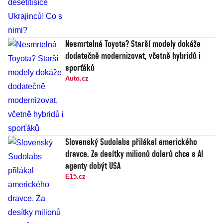
Nesmrtelná Toyota? Starší modely dokáže
dodatečně modernizovat, včetně hybridů i
sporťáků
Auto.cz
Slovenský Sudolabs přilákal amerického
dravce. Za desítky milionů dolarů chce s AI
agenty dobýt USA
E15.cz