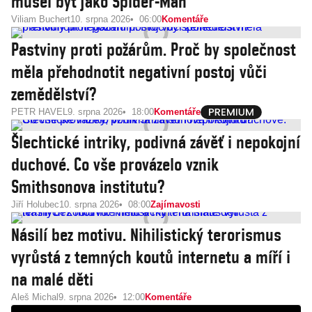
musel být jako Spider-Man
Viliam Buchert
10. srpna 2026
06:00
Komentáře
Pastviny proti požárům. Proč by společnost
měla přehodnotit negativní postoj vůči
zemědělství?
PETR HAVEL
9. srpna 2026
18:00
Komentáře
Šlechtické intriky, podivná závěť i nepokojní
duchové. Co vše provázelo vznik
Smithsonova institutu?
Jiří Holubec
10. srpna 2026
08:00
Zajímavosti
Násilí bez motivu. Nihilistický terorismus
vyrůstá z temných koutů internetu a míří i
na malé děti
Aleš Michal
9. srpna 2026
12:00
Komentáře