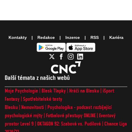
Kontakty
Redakce
Inzerce
RSS
Kariéra
Další témata z našich webů
Moje Psychologie
Blesk Tlapky
Hráči na Blesku
iSport
Fantasy
Spotřebitelské testy
Blesku
Nemovitosti
Psychologika - podcast rozbíjející
psychologické mýty
Fotbalové přestupy ONLINE
Eventový
prostor Level 9
OKTAGON 92: Szabová vs. Pudilová
Chance Liga
2026/27