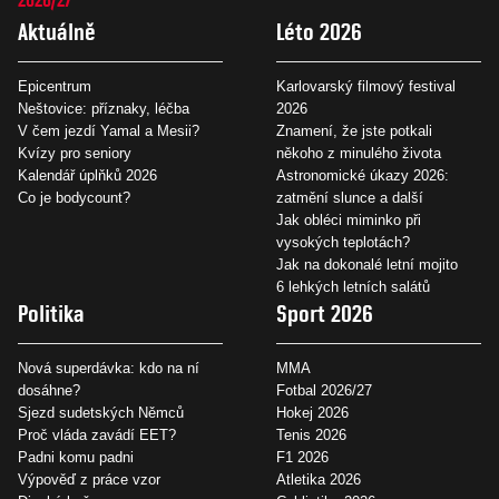
Aktuálně
Léto 2026
Epicentrum
Karlovarský filmový festival
Neštovice: příznaky, léčba
2026
V čem jezdí Yamal a Mesii?
Znamení, že jste potkali
Kvízy pro seniory
někoho z minulého života
Kalendář úplňků 2026
Astronomické úkazy 2026:
Co je bodycount?
zatmění slunce a další
Jak obléci miminko při
vysokých teplotách?
Jak na dokonalé letní mojito
6 lehkých letních salátů
Politika
Sport 2026
Nová superdávka: kdo na ní
MMA
dosáhne?
Fotbal 2026/27
Sjezd sudetských Němců
Hokej 2026
Proč vláda zavádí EET?
Tenis 2026
Padni komu padni
F1 2026
Výpověď z práce vzor
Atletika 2026