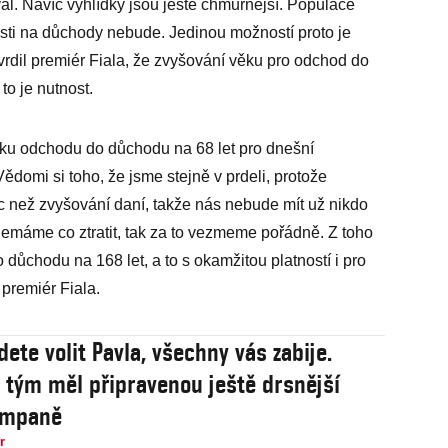
al. Navíc vyhlídky jsou ještě chmurnější. Populace
osti na důchody nebude. Jedinou možností proto je
vrdil premiér Fiala, že zvyšování věku pro odchod do
to je nutnost.
věku odchodu do důchodu na 68 let pro dnešní
 Vědomi si toho, že jsme stejně v prdeli, protože
c než zvyšování daní, takže nás nebude mít už nikdo
ž nemáme co ztratit, tak za to vezmeme pořádně. Z toho
 důchodu na 168 let, a to s okamžitou platností i pro
ě premiér Fiala.
ete volit Pavla, všechny vás zabije.
 tým měl připravenou ještě drsnější
ampaně
r