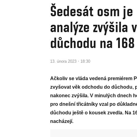
Šedesát osm je 
analýze zvýšila
důchodu na 168 
·
13. února 2023
18:30
Ačkoliv se vláda vedená premiérem P
zvyšovat věk odchodu do důchodu, po
nakonec zvýšila. V minulých dnech h
pro dnešní třicátníky vzal po důklad
důchodu ještě o kousek zvedla. Na 168 l
nacházejí.