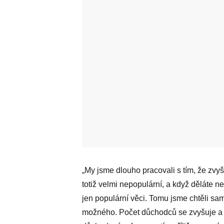
„My jsme dlouho pracovali s tím, že zv
totiž velmi nepopulární, a když děláte nep
jen populární věci. Tomu jsme chtěli sa
možného. Počet důchodců se zvyšuje a b