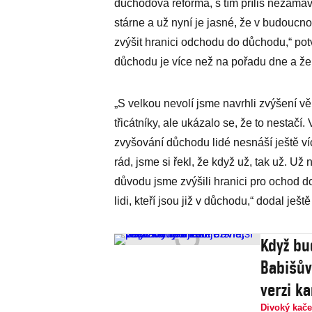
důchodová reforma, s tím příliš nezamáv
stárne a už nyní je jasné, že v budoucn
zvýšit hranici odchodu do důchodu,“ pot
důchodu je více než na pořadu dne a že 
„S velkou nevolí jsme navrhli zvýšení 
třicátníky, ale ukázalo se, že to nestačí.
zvyšování důchodu lidé nesnáší ještě ví
rád, jsme si řekl, že když už, tak už. U
důvodu jsme zvýšili hranici pro ochod do
lidi, kteří jsou již v důchodu,“ dodal ješt
Když bud
Babišův
verzi k
Divoký kače