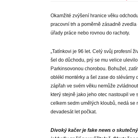
Okamžité zvýšení hranice věku odchodu
pracovní trh a poměrně zásadně zvedla
úřady práce nebo rovnou do rachoty.
„Tatínkovi je 96 let. Celý svůj profesní ž
šel do důchodu, prý se mu velice ulevilo.
Parkinsovonou chorobou. Bohužel, zatí
oblékl montérky a šel zase do slévárny 
zápřah ve svém věku nemůže zvládnout,“
který stejně jako jeho otec nastoupil ve
celkem sedm umělých kloubů, nedá se ni
devadesát let počkat.
Divoký kačer je fake news o skutečnýc