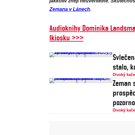
jakkoliv znějí neuvěřitelně. Skutečnos
Zemana v Lánech
.
Audioknihy Dominika Landsma
Ikiosku >>>
Svlečená
stalo, 
Divoký kače
Zeman si
prospěc
pozorno
Divoký kače