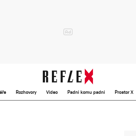
áře
Rozhovory
Video
Padni komu padni
Prostor X