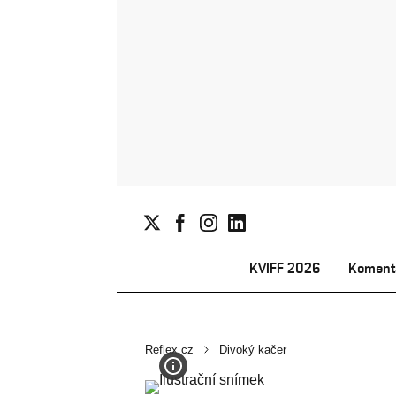
KVIFF 2026
Koment
Reflex.cz
Divoký kačer