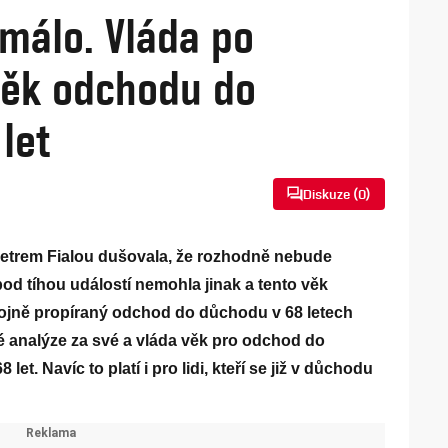
málo. Vláda po
 věk odchodu do
let
Diskuze (
0
)
etrem Fialou dušovala, že rozhodně nebude
d tíhou událostí nemohla jinak a tento věk
ojně propíraný odchod do důchodu v 68 letech
né analýze za své a vláda věk pro odchod do
et. Navíc to platí i pro lidi, kteří se již v důchodu