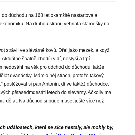
 do důchodu na 168 let okamžitě nastartovala
 ekonomiku. Na druhou stranu vehnala staroušky na
ivot strávil ve slévárně kovů. Dřel jako mezek, a když
 Aktuálně špatně chodí i vidí, neslyší a trpí
m nedosáhl na věk pro odchod do důchodu, takže
dělat dvanáctky. Mám o něj strach, protože takový
 postěžoval si pan Antonín, dříve taktéž důchodce,
 svých pětasedmdesáti letech do slévárny. Ačkoliv má
c dělat. Na důchod si bude muset ještě více než
h událostech, které se sice nestaly, ale mohly by,