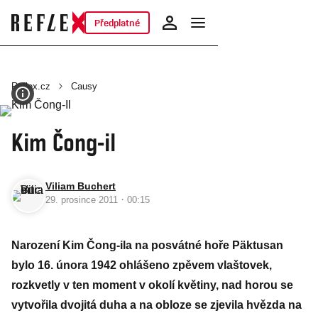
Předplatné
Reflex.cz
Causy
Kim Čong-il
Viliam Buchert
·
29. prosince 2011
00:15
Narození Kim Čong-ila na posvátné hoře Päktusan
bylo 16. února 1942 ohlášeno zpěvem vlaštovek,
rozkvetly v ten moment v okolí květiny, nad horou se
vytvořila dvojitá duha a na obloze se zjevila hvězda na