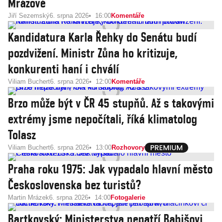
Mrázové
Jiří Sezemský
6. srpna 2026
16:00
Komentáře
Kandidatura Karla Řehky do Senátu budí
pozdvižení. Ministr Zůna ho kritizuje,
konkurenti haní i chválí
Viliam Buchert
6. srpna 2026
12:00
Komentáře
Brzo může být v ČR 45 stupňů. Až s takovými
extrémy jsme nepočítali, říká klimatolog
Tolasz
Viliam Buchert
6. srpna 2026
13:00
Rozhovory
Praha roku 1975: Jak vypadalo hlavní město
Československa bez turistů?
Martin Mrázek
6. srpna 2026
14:00
Fotogalerie
Bartkovský: Ministerstva nepatří Babišovi,