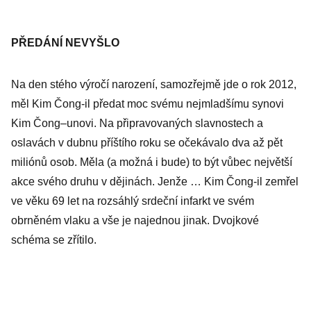
PŘEDÁNÍ NEVYŠLO
Na den stého výročí narození, samozřejmě jde o rok 2012,
měl Kim Čong-il předat moc svému nejmladšímu synovi
Kim Čong–unovi. Na připravovaných slavnostech a
oslavách v dubnu příštího roku se očekávalo dva až pět
miliónů osob. Měla (a možná i bude) to být vůbec největší
akce svého druhu v dějinách. Jenže … Kim Čong-il zemřel
ve věku 69 let na rozsáhlý srdeční infarkt ve svém
obrněném vlaku a vše je najednou jinak. Dvojkové
schéma se zřítilo.