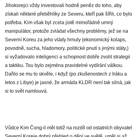
Jihokorejci vždy investovali hodně peněz do toho, aby
získali některé přeběhlíky ze Severu, kteří pak šířili, co bylo
potřeba. Kim však byl zcela jistě mimořádně umný
manipulátor, protože zvládat všechny problémy, jež se na
Severní Koreu za jeho vlády hrnuly (ekonomický kolaps,
povodně, sucha, hladomory, politické pnutí s jinými státy,)
si vyžadovalo inteligenci a schopnost dobře zvolit strategii
a taktiku. Tou bylo zejména pravidelné vydírání válkou.
Dařilo se mu to skvěle, i když (po zkušenostech z Iráku a
letos z Libye) je jasné, že armáda KLDR není tak silná, jak
si to svět namlouvá.
Vůdce Kim Čong-il měl totiž na rozdíl od ostatních obyvatel
Severní Koreje dobrý přehled o dění ve světě, uměl si až