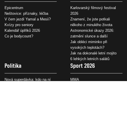
Epicentrum
Karlovarský filmový festival
Neštovice: příznaky, léčba
2026
V čem jezdí Yamal a Mesii?
Znamení, že jste potkali
Kvízy pro seniory
někoho z minulého života
Kalendář úplňků 2026
Astronomické úkazy 2026:
Co je bodycount?
zatmění slunce a další
Jak obléci miminko při
vysokých teplotách?
Jak na dokonalé letní mojito
6 lehkých letních salátů
Politika
Sport 2026
Nová superdávka: kdo na ní
MMA
dosáhne?
Fotbal 2026/27
Sjezd sudetských Němců
Hokej 2026
Proč vláda zavádí EET?
Tenis 2026
Padni komu padni
F1 2026
Výpověď z práce vzor
Atletika 2026
Divoký kačer
Cyklistika 2026
Technologie
Ekonomika