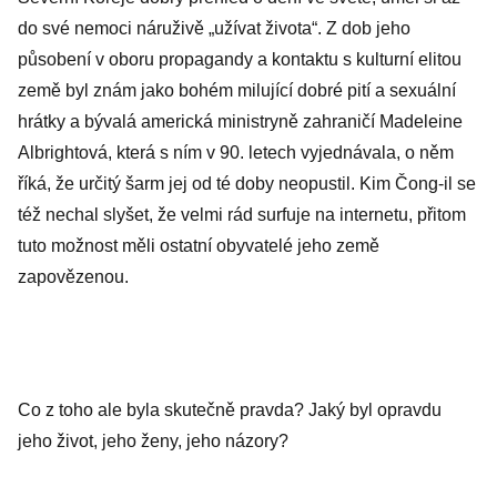
do své nemoci náruživě „užívat života“. Z dob jeho
působení v oboru propagandy a kontaktu s kulturní elitou
země byl znám jako bohém milující dobré pití a sexuální
hrátky a bývalá americká ministryně zahraničí Madeleine
Albrightová, která s ním v 90. letech vyjednávala, o něm
říká, že určitý šarm jej od té doby neopustil. Kim Čong-il se
též nechal slyšet, že velmi rád surfuje na internetu, přitom
tuto možnost měli ostatní obyvatelé jeho země
zapovězenou.
Co z toho ale byla skutečně pravda? Jaký byl opravdu
jeho život, jeho ženy, jeho názory?