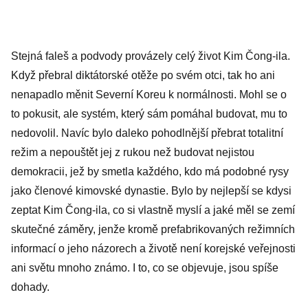
Stejná faleš a podvody provázely celý život Kim Čong-ila.
Když přebral diktátorské otěže po svém otci, tak ho ani
nenapadlo měnit Severní Koreu k normálnosti. Mohl se o
to pokusit, ale systém, který sám pomáhal budovat, mu to
nedovolil. Navíc bylo daleko pohodlnější přebrat totalitní
režim a nepouštět jej z rukou než budovat nejistou
demokracii, jež by smetla každého, kdo má podobné rysy
jako členové kimovské dynastie. Bylo by nejlepší se kdysi
zeptat Kim Čong-ila, co si vlastně myslí a jaké měl se zemí
skutečné záměry, jenže kromě prefabrikovaných režimních
informací o jeho názorech a životě není korejské veřejnosti
ani světu mnoho známo. I to, co se objevuje, jsou spíše
dohady.