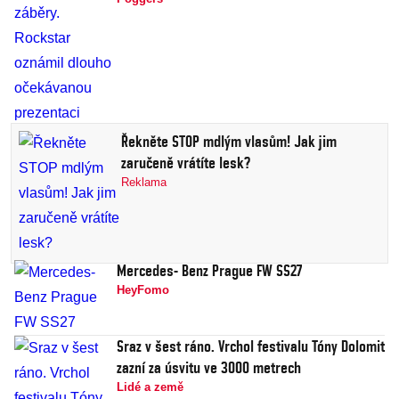
Řekněte STOP mdlým vlasům! Jak jim
zaručeně vrátíte lesk?
Reklama
Mercedes- Benz Prague FW SS27
HeyFomo
Sraz v šest ráno. Vrchol festivalu Tóny Dolomit
zazní za úsvitu ve 3000 metrech
Lidé a země