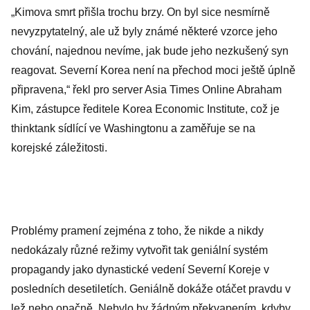
„Kimova smrt přišla trochu brzy. On byl sice nesmírně
nevyzpytatelný, ale už byly známé některé vzorce jeho
chování, najednou nevíme, jak bude jeho nezkušený syn
reagovat. Severní Korea není na přechod moci ještě úplně
připravena,“ řekl pro server Asia Times Online Abraham
Kim, zástupce ředitele Korea Economic Institute, což je
thinktank sídlící ve Washingtonu a zaměřuje se na
korejské záležitosti.
Problémy pramení zejména z toho, že nikde a nikdy
nedokázaly různé režimy vytvořit tak geniální systém
propagandy jako dynastické vedení Severní Koreje v
posledních desetiletích. Geniálně dokáže otáčet pravdu v
lež nebo opačně. Nebylo by žádným překvapením, kdyby