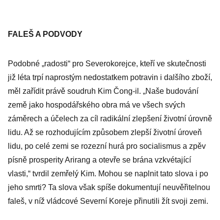
FALEŠ A PODVODY
Podobné „radosti“ pro Severokorejce, kteří ve skutečnosti
již léta trpí naprostým nedostatkem potravin i dalšího zboží,
měl zařídit právě soudruh Kim Čong-il. „Naše budování
země jako hospodářského obra má ve všech svých
záměrech a účelech za cíl radikální zlepšení životní úrovně
lidu. Až se rozhodujícím způsobem zlepší životní úroveň
lidu, po celé zemi se rozezní hurá pro socialismus a zpěv
písně prosperity Arirang a otevře se brána vzkvétající
vlasti,“ tvrdil zemřelý Kim. Mohou se naplnit tato slova i po
jeho smrti? Ta slova však spíše dokumentují neuvěřitelnou
faleš, v níž vládcové Severní Koreje přinutili žít svoji zemi.