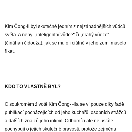
Kim Čong-il byl skutečně jedním z nejzáhadnějších vůdců
světa. A nebyl „inteligentní vůdce“ či „drahý vůdce“
(činähan čidodža), jak se mu ofi ciálně v jeho zemi muselo
říkat.
KDO TO VLASTNĚ BYL?
O soukromém životě Kim Čong- -ila se ví pouze díky řadě
publikací pocházejících od jeho kuchařů, osobních strážců
a dalších znalců jeho intimit. Odborníci ale ne ustále
pochybují o jejich skutečné pravosti, protože zejména