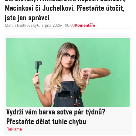
Macinkovi či Juchelkovi. Přestaňte útočit,
jste jen správci
Martin Bartkovský
6. srpna 2026
06:00
Komentáře
Vydrží vám barva sotva pár týdnů?
Přestaňte dělat tuhle chybu
Reklama