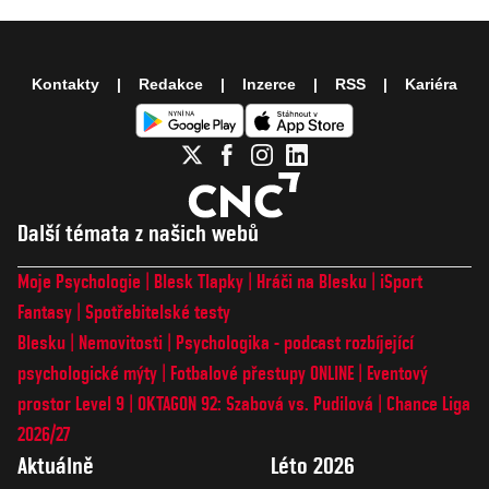
Kontakty
Redakce
Inzerce
RSS
Kariéra
Další témata z našich webů
Moje Psychologie
Blesk Tlapky
Hráči na Blesku
iSport
Fantasy
Spotřebitelské testy
Blesku
Nemovitosti
Psychologika - podcast rozbíjející
psychologické mýty
Fotbalové přestupy ONLINE
Eventový
prostor Level 9
OKTAGON 92: Szabová vs. Pudilová
Chance Liga
2026/27
Aktuálně
Léto 2026