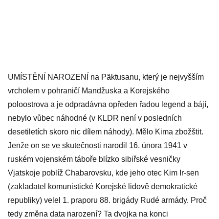
UMÍSTĚNÍ NAROZENÍ na Päktusanu, který je nejvyšším
vrcholem v pohraničí Mandžuska a Korejského
poloostrova a je odpradávna opředen řadou legend a bájí,
nebylo vůbec náhodné (v KLDR není v posledních
desetiletích skoro nic dílem náhody). Mělo Kima zbožštit.
Jenže on se ve skutečnosti narodil 16. února 1941 v
ruském vojenském táboře blízko sibiřské vesničky
Vjatskoje poblíž Chabarovsku, kde jeho otec Kim Ir-sen
(zakladatel komunistické Korejské lidově demokratické
republiky) velel 1. praporu 88. brigády Rudé armády. Proč
tedy změna data narození? Ta dvojka na konci