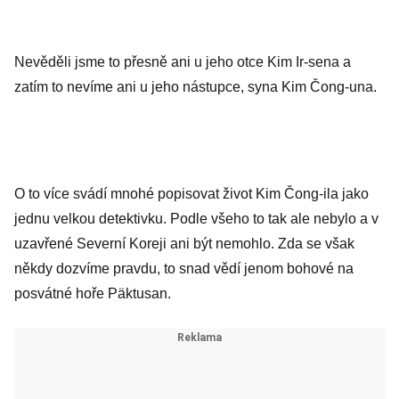
Nevěděli jsme to přesně ani u jeho otce Kim Ir-sena a
zatím to nevíme ani u jeho nástupce, syna Kim Čong-una.
O to více svádí mnohé popisovat život Kim Čong-ila jako
jednu velkou detektivku. Podle všeho to tak ale nebylo a v
uzavřené Severní Koreji ani být nemohlo. Zda se však
někdy dozvíme pravdu, to snad vědí jenom bohové na
posvátné hoře Päktusan.