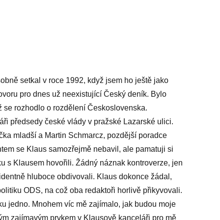
ně setkal v roce 1992, když jsem ho ještě jako
hovoru pro dnes už neexistující Český deník. Bylo
hž se rozhodlo o rozdělení Československa.
i předsedy české vlády v pražské Lazarské ulici.
čka mladší a Martin Schmarcz­, pozdější poradce
ntem se Klaus samozřejmě nebavil, ale pamatuji si
ku s Klausem hovořili. Žádný náznak kontroverze, jen
videntně hluboce obdivovali. Klaus dokonce žádal,
litiku ODS, na což oba redaktoři horlivě přikyvovali.
elku jedno. Mnohem víc mě zajímalo, jak budou moje
iným zajímavým prvkem v Klausově kanceláři pro mě