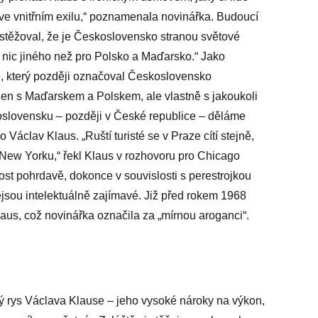
 ve vnitřním exilu,“ poznamenala novinářka. Budoucí
ostěžoval, že je Československo stranou světové
o nic jiného než pro Polsko a Maďarsko.“ Jako
, který později označoval Československo
en s Maďarskem a Polskem, ale vlastně s jakoukoli
oslovensku – později v České republice – děláme
o Václav Klaus. „Ruští turisté se v Praze cítí stejně,
v New Yorku,“ řekl Klaus v rozhovoru pro Chicago
st pohrdavě, dokonce v souvislosti s perestrojkou
ejsou intelektuálně zajímavé. Již před rokem 1968
Klaus, což novinářka označila za „mírnou aroganci“.
ný rys Václava Klause – jeho vysoké nároky na výkon,