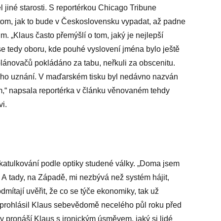
 jiné starosti. S reportérkou Chicago Tribune
tom, jak to bude v Československu vypadat, až padne
m. „Klaus často přemýšlí o tom, jaký je nejlepší
se tedy oboru, kde pouhé vyslovení jména bylo ještě
lánovačů pokládáno za tabu, neřkuli za obscenitu.
stého uznání. V maďarském tisku byl nedávno nazván
“ napsala reportérka v článku věnovaném tehdy
i.
škatulkování podle optiky studené války. „Doma jsem
 A tady, na Západě, mi nezbývá než systém hájit,
odmítají uvěřit, že co se týče ekonomiky, tak už
prohlásil Klaus sebevědomě necelého půl roku před
y pronáší Klaus s ironickým úsměvem, jaký si lidé