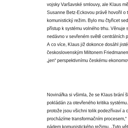
vojsky Varšavské smlouvy, ale Klaus měl
Susanne Betz-Eckovou právě hovořil o 
komunistický režim. Bylo mu čtyřicet sed
přístup k systému volného trhu. Věnuje 
nedávno v sevřeném světě centrálních p
A co více, Klaus již dokonce dosáhl ji
československým Miltonem Friedmanem,
„jen“ perspektivnímu českému ekonomov
Novinářka si všimla, že se Klaus brání 
pokládán za otevřeného kritika systému.
protože jsou všichni tolik podezřívaví a 
procházíme transformačním procesem,“ 
pádem komunistického režimu. „Tyto vět