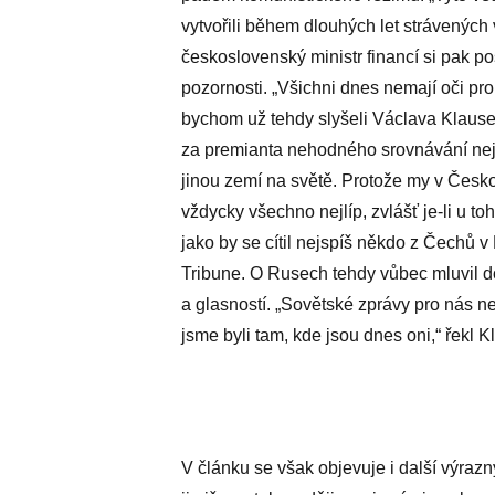
vytvořili během dlouhých let strávených
československý ministr financí si pak p
pozornosti. „Všichni dnes nemají oči pr
bychom už tehdy slyšeli Václava Klause
za premianta nehodného srovnávání nej
jinou zemí na světě. Protože my v Česk
vždycky všechno nejlíp, zvlášť je-li u toh
jako by se cítil nejspíš někdo z Čechů 
Tribune. O Rusech tehdy vůbec mluvil do
a glasností. „Sovětské zprávy pro nás n
jsme byli tam, kde jsou dnes oni,“ řekl 
V článku se však objevuje i další výraz