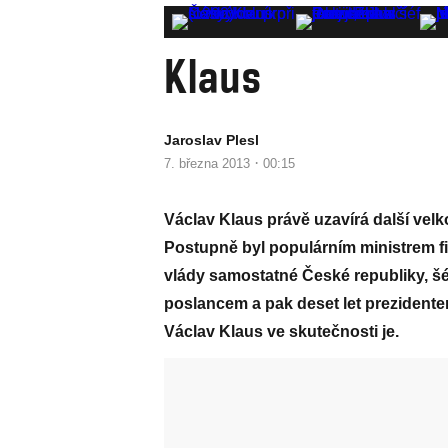
Klaus
Jaroslav Plesl
·
7. března 2013
00:15
Václav Klaus právě uzavírá další velkou
Postupně byl populárním ministrem 
vlády samostatné České republiky, š
poslancem a pak deset let prezidentem
Václav Klaus ve skutečnosti je.