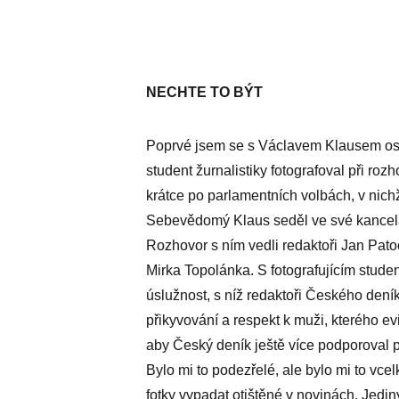
NECHTE TO BÝT
Poprvé jsem se s Václavem Klausem osob
student žurnalistiky fotografoval při roz
krátce po parlamentních volbách, v nic
Sebevědomý Klaus seděl ve své kancelář
Rozhovor s ním vedli redaktoři Jan Pato
Mirka Topolánka. S fotografujícím stude
úslužnost, s níž redaktoři Českého dení
přikyvování a respekt k muži, kterého e
aby Český deník ještě více podporoval po
Bylo mi to podezřelé, ale bylo mi to vc
fotky vypadat otištěné v novinách. Jed