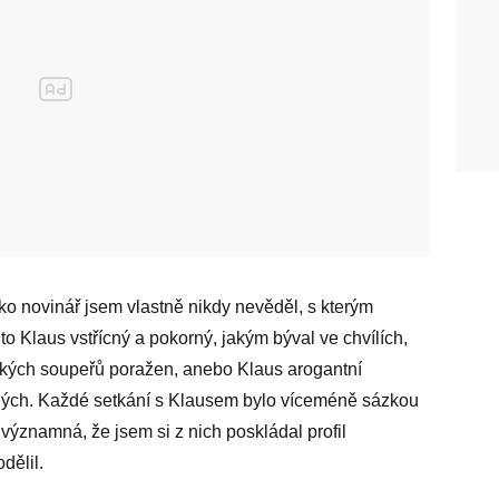
ko novinář jsem vlastně nikdy nevěděl, s kterým
o Klaus vstřícný a pokorný, jakým býval ve chvílích,
ických soupeřů poražen, anebo Klaus arogantní
zných. Každé setkání s Klausem bylo víceméně sázkou
 významná, že jsem si z nich poskládal profil
dělil.