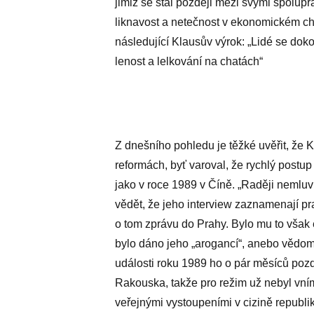
jimiž se stal později mezi svými spolupr
liknavost a netečnost v ekonomickém ch
následující Klausův výrok: „Lidé se dok
lenost a lelkování na chatách“
Z dnešního pohledu je těžké uvěřit, že 
reformách, byť varoval, že rychlý postu
jako v roce 1989 v Číně. „Raději nemluv
vědět, že jeho interview zaznamenají p
o tom zprávu do Prahy. Bylo mu to však 
bylo dáno jeho „arogancí“, anebo vědom
události roku 1989 ho o pár měsíců pozd
Rakouska, takže pro režim už nebyl vní
veřejnými vystoupeními v cizině republiku 