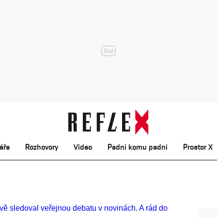
áře
Rozhovory
Video
Padni komu padni
Prostor X