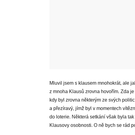
Mluvil jsem s klausem mnohokrát, ale ja
z mnoha Klausů zrovna hovořím. Zda je t
kdy byl zrovna některým ze svých polit
a přezíravý, jímž byl v momentech vítě
do loterie. Některá setkání však byla tak
Klausovy osobnosti. O ně bych se rád po