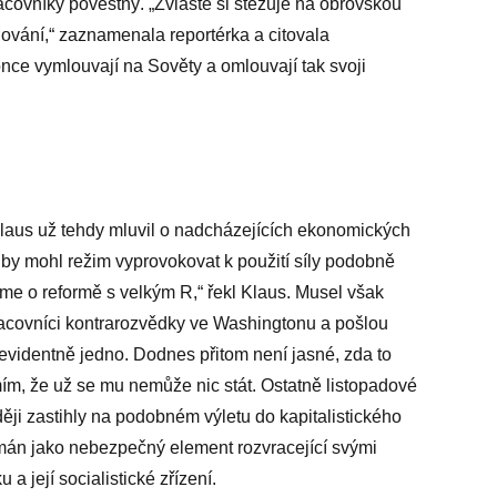
acovníky pověstný. „Zvláště si stěžuje na obrovskou
ování,“ zaznamenala reportérka a citovala
once vymlouvají na Sověty a omlouvají tak svoji
Klaus už tehdy mluvil o nadcházejících ekonomických
p by mohl režim vyprovokovat k použití síly podobně
me o reformě s velkým R,“ řekl Klaus. Musel však
racovníci kontrarozvědky ve Washingtonu a pošlou
evidentně jedno. Dodnes přitom není jasné, zda to
ím, že už se mu nemůže nic stát. Ostatně listopadové
ěji zastihly na podobném výletu do kapitalistického
mán jako nebezpečný element rozvracející svými
a její socialistické zřízení.