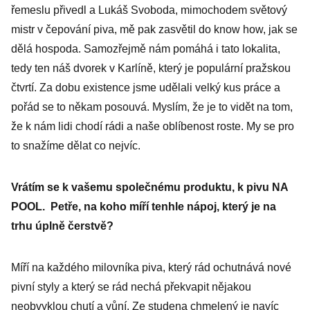
řemeslu přivedl a Lukáš Svoboda, mimochodem světový
mistr v čepování piva, mě pak zasvětil do know how, jak se
dělá hospoda. Samozřejmě nám pomáhá i tato lokalita,
tedy ten náš dvorek v Karlíně, který je populární pražskou
čtvrtí. Za dobu existence jsme udělali velký kus práce a
pořád se to někam posouvá. Myslím, že je to vidět na tom,
že k nám lidi chodí rádi a naše oblíbenost roste. My se pro
to snažíme dělat co nejvíc.
Vrátím se k vašemu společnému produktu, k pivu NA
POOL. Petře, na koho míří tenhle nápoj, který je na
trhu úplně čerstvě?
Míří na každého milovníka piva, který rád ochutnává nové
pivní styly a který se rád nechá překvapit nějakou
neobvyklou chutí a vůní. Ze studena chmelený je navíc