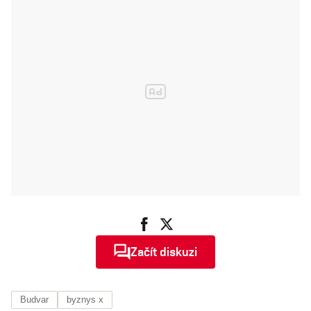
Začít diskuzi
Budvar
byznys x