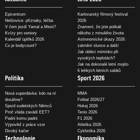
Epicentrum
Karlovarský filmový festival
Neštovice: příznaky, léčba
2026
V čem jezdí Yamal a Mesii?
Znamení, že jste potkali
Kvízy pro seniory
někoho z minulého života
Kalendář úplňků 2026
Astronomické úkazy 2026:
Co je bodycount?
zatmění slunce a další
Jak obléci miminko při
vysokých teplotách?
Jak na dokonalé letní mojito
6 lehkých letních salátů
Politika
Sport 2026
Nová superdávka: kdo na ní
MMA
dosáhne?
Fotbal 2026/27
Sjezd sudetských Němců
Hokej 2026
Proč vláda zavádí EET?
Tenis 2026
Padni komu padni
F1 2026
Výpověď z práce vzor
Atletika 2026
Divoký kačer
Cyklistika 2026
Technologie
Ekonomika