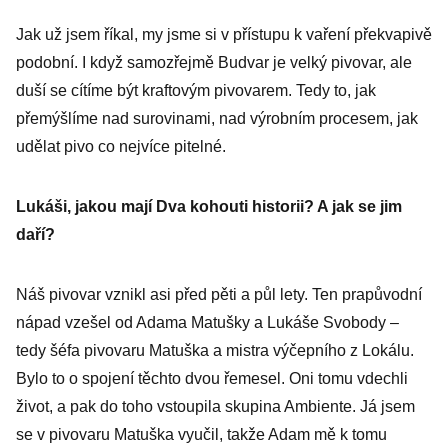
Jak už jsem říkal, my jsme si v přístupu k vaření překvapivě
podobní. I když samozřejmě Budvar je velký pivovar, ale
duší se cítíme být kraftovým pivovarem. Tedy to, jak
přemýšlíme nad surovinami, nad výrobním procesem, jak
udělat pivo co nejvíce pitelné.
Lukáši, jakou mají Dva kohouti historii? A jak se jim
daří?
Náš pivovar vznikl asi před pěti a půl lety. Ten prapůvodní
nápad vzešel od Adama Matušky a Lukáše Svobody –
tedy šéfa pivovaru Matuška a mistra výčepního z Lokálu.
Bylo to o spojení těchto dvou řemesel. Oni tomu vdechli
život, a pak do toho vstoupila skupina Ambiente. Já jsem
se v pivovaru Matuška vyučil, takže Adam mě k tomu