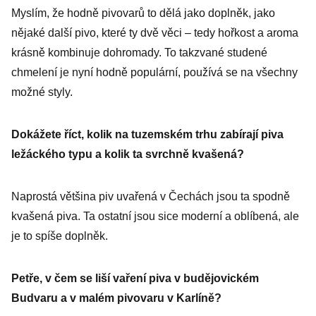
Myslím, že hodně pivovarů to dělá jako doplněk, jako
nějaké další pivo, které ty dvě věci – tedy hořkost a aroma
krásně kombinuje dohromady. To takzvané studené
chmelení je nyní hodně populární, používá se na všechny
možné styly.
Dokážete říct, kolik na tuzemském trhu zabírají piva
ležáckého typu a kolik ta svrchně kvašená?
Naprostá většina piv uvařená v Čechách jsou ta spodně
kvašená piva. Ta ostatní jsou sice moderní a oblíbená, ale
je to spíše doplněk.
Petře, v čem se liší vaření piva v budějovickém
Budvaru a v malém pivovaru v Karlíně?