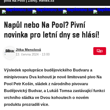
piva Na Pool
| Zdroj: Reflex.cz
Napůl nebo Na Pool? Pivní
novinka pro letní dny se hlásí!
Jitka Menclová
0
·
13. června 2024
13:00
Výsledek spolupráce budějovického Budvaru a
minipivovaru Dva kohouti je nové limitované pivo Na
Pool Petr Košin, sládek z národního pivovaru
Budějovický Budvar, a Lukáš Tomsa zastávající funkci
vrchního sládka ve Dvou kohoutech o novém
produktu prozradili více.