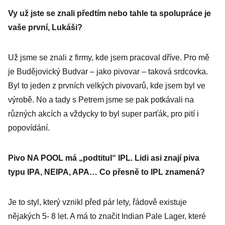
Vy už jste se znali předtím nebo tahle ta spolupráce je
vaše první, Lukáši?
Už jsme se znali z firmy, kde jsem pracoval dříve. Pro mě
je Budějovický Budvar – jako pivovar – taková srdcovka.
Byl to jeden z prvních velkých pivovarů, kde jsem byl ve
výrobě. No a tady s Petrem jsme se pak potkávali na
různých akcích a vždycky to byl super parťák, pro pití i
popovídání.
Pivo NA POOL má „podtitul“ IPL. Lidi asi znají piva
typu IPA, NEIPA, APA… Co přesně to IPL znamená?
Je to styl, který vznikl před pár lety, řádově existuje
nějakých 5- 8 let. A má to značit Indian Pale Lager, které