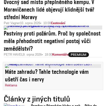
Ovocný sad místo přeplněného kempu. V
Moravičanech lidé objevují klidnější tvář
střední Moravy
Petr Vagner
10. srpna 2026
10:00
Cestování
Pastviny proti požárům. Proč by společnost
měla přehodnotit negativní postoj vůči
zemědělství?
PETR HAVEL
9. srpna 2026
18:00
Komentáře
Máte zahradu? Tahle technologie vám
ušetří čas i nervy
Reklama
Články z jiných titulů
Úsměvy v Dámském klubu a pak… Dýka do