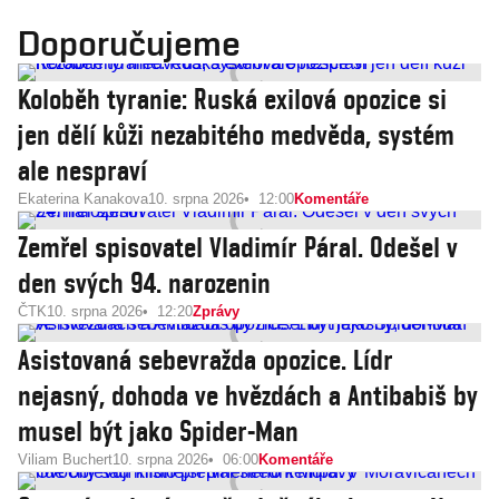
Doporučujeme
Koloběh tyranie: Ruská exilová opozice si
jen dělí kůži nezabitého medvěda, systém
ale nespraví
Ekaterina Kanakova
10. srpna 2026
12:00
Komentáře
Zemřel spisovatel Vladimír Páral. Odešel v
den svých 94. narozenin
ČTK
10. srpna 2026
12:20
Zprávy
Asistovaná sebevražda opozice. Lídr
nejasný, dohoda ve hvězdách a Antibabiš by
musel být jako Spider-Man
Viliam Buchert
10. srpna 2026
06:00
Komentáře