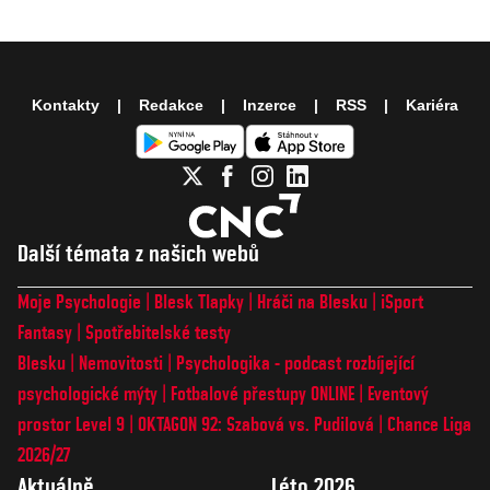
Kontakty
Redakce
Inzerce
RSS
Kariéra
Další témata z našich webů
Moje Psychologie
Blesk Tlapky
Hráči na Blesku
iSport
Fantasy
Spotřebitelské testy
Blesku
Nemovitosti
Psychologika - podcast rozbíjející
psychologické mýty
Fotbalové přestupy ONLINE
Eventový
prostor Level 9
OKTAGON 92: Szabová vs. Pudilová
Chance Liga
2026/27
Aktuálně
Léto 2026