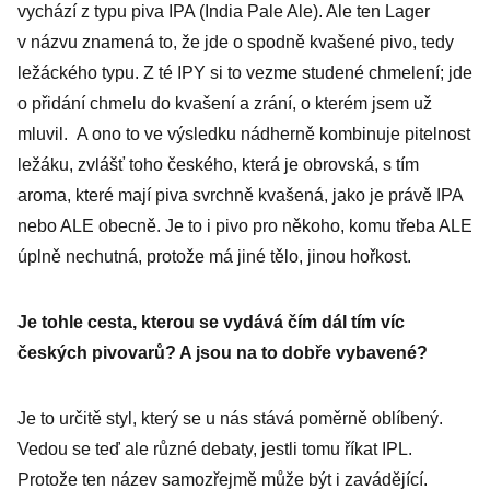
vychází z typu piva IPA (India Pale Ale). Ale ten Lager
v názvu znamená to, že jde o spodně kvašené pivo, tedy
ležáckého typu. Z té IPY si to vezme studené chmelení; jde
o přidání chmelu do kvašení a zrání, o kterém jsem už
mluvil. A ono to ve výsledku nádherně kombinuje pitelnost
ležáku, zvlášť toho českého, která je obrovská, s tím
aroma, které mají piva svrchně kvašená, jako je právě IPA
nebo ALE obecně. Je to i pivo pro někoho, komu třeba ALE
úplně nechutná, protože má jiné tělo, jinou hořkost.
Je tohle cesta, kterou se vydává čím dál tím víc
českých pivovarů? A jsou na to dobře vybavené?
Je to určitě styl, který se u nás stává poměrně oblíbený.
Vedou se teď ale různé debaty, jestli tomu říkat IPL.
Protože ten název samozřejmě může být i zavádějící.