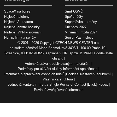
SpaceX na burze
Smrt OSVČ
Nejlepší telefony
Spořicí účty
Nejlepší AI zdarma
Superdávka – změny
Nejlepší chytré hodinky
Důchody 2027
Nejlepší VPN – srovnání
Minimální mzda 2027
Netflix filmy a seriály
Senior Pas – slevy
© 2001 - 2026 Copyright
CZECH NEWS CENTER a.s.
se sídlem náměstí Marie Schmolkové 3493/1, 100 00 Praha 10 -
Strašnice, IČO: 02346826, zapsána v OR, sp.zn. B 19490 a dodavatelé
obsahu
Autorská práva k publikovaným materiálům
Podmínky pro užívání služby informační společnosti
Informace o zpracování osobních údajů
Cookies
Nastavení soukromí
Vlastnická struktura
Jednotná kontaktní místa / Single Points of Contact
Etický kodex
Povinně zveřejňované informace