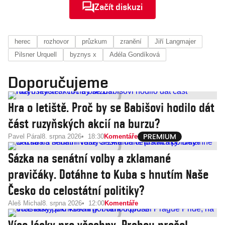
Začít diskuzi
herec
rozhovor
průzkum
zranění
Jiří Langmajer
Pilsner Urquell
byznys x
Adéla Gondíková
Doporučujeme
Hra o letiště. Proč by se Babišovi hodilo dát
část ruzyňských akcií na burzu?
Pavel Páral
8. srpna 2026
18:30
Komentáře
Sázka na senátní volby a zklamané
pravičáky. Dotáhne to Kuba s hnutím Naše
Česko do celostátní politiky?
Aleš Michal
8. srpna 2026
12:00
Komentáře