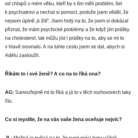
od chlapů v mém věku, kteří by s tím měli problém, šel
k psychiatrovi a nechal si pomoct, protože jsem věděl, že
nejsem úplně „k žití“. Jsem hrdý na to, že jsem si dokázal
přiznat, že mám psychické problémy a že když jím prášky
na cholesterol, tak můžu jíst i prášky na to, aby se mi to
v hlavě srovnalo. A na tuhle cestu jsem se dal, abych si
Adélu zasloužil.
Říkáte to i své ženě? A co na to říká ona?
AG:
Samozřejmě mi to říká a já to v těch rozhovorech taky
čtu.
Co si myslíte, že na vás vaše žena oceňuje nejvíc?
JL:
Možná je pyšná na to, že svoji práci beru vážně