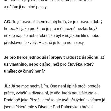
a dělám ji na plné pecky.
AG:
To je pravda! Jsem na něj hrdá, že je opravdu dobrý
herec. A i jako pro ženu je pro mě hrozně hezké, když
někdo napíše nebo řekne, že byl v nějakém filmu nebo
představení skvělý. Vlastně je to na něm sexy.
Je pro herce jednodušší projevit radost z úspěchu, ať
už vlastního, nebo cizího, než pro člověka, který
umělecky činný není?
JL:
Já se moc nechválím. Ono není úplně proč, protože
práce, zvlášť ta divadelní, je věc, která neustále zraje.
Podobně jako Plzeň, které to ale trvá pět týdnů, zatímco já
jsem některé role v Divadle Pod Palmovkou hrával