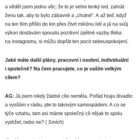
a věděl jsem jednu věc: že to je velmi tenký led, zahrát
ženu tak, aby to bylo zábavné a „chutné“. A až teď, když
na ten film přišlo do kin přes čtvrt mi­liónu lidí a já na svůj
výkon dostávám spoustu pozitivní zpětné vazby třeba
na instagramu, si můžu dopřát ten pocit sebeuspokojení.
Jaké máte další plány, pracovní i osobní, individuální
i spo­lečné? Na čem pracujete, co je vaším velkým
cílem?
AG:
Já jsem nikdy žádné cíle neměla. Pořád hraju divadlo
a vysílám v rádiu, jde to takovým samospádem. A co se
týče vztahu, tam asi máme společný cíl nějak to spolu
vydržet, nebo ne? (
Smích
)