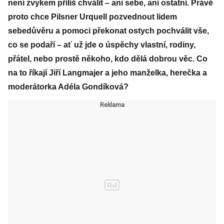
není zvykem příliš chválit – ani sebe, ani ostatní. Právě
proto chce Pilsner Urquell pozvednout lidem
sebedůvěru a pomoci překonat ostych pochválit vše,
co se podaří – ať už jde o úspěchy vlastní, rodiny,
přátel, nebo prostě někoho, kdo dělá dobrou věc. Co
na to říkají Jiří Langmajer a jeho manželka, herečka a
moderátorka Adéla Gondíková?