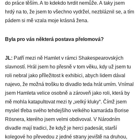
do práce těším. A to kdekdo tvrdit nemůže. A taky jsem
hrdý na to, že jsem to všechno vydržel, nezbláznil se, a tím
pádem si mě vzala moje krásná žena.
Byla pro vás některá postava přelomová?
JL:
Patří mezi ně Hamlet v rámci Shakespearovských
slavností. Hrál jsem ho přesně v tom věku, kdy už jsem tu
roli nebral jako příležitost k exhibici, abych lidem dával
najevo, že možná trošku to divadlo teda hrát umím. Vnímal
jsem Hamleta velice osobně a zároveň jako roli, která by
mě mohla katapultovat mezi ty „velký kluky“. Čímž jsem
myslel třeba svého tehdejšího velkého kamaráda Borise
Rösnera, kterého jsem velmi obdivoval. V Národním
divadle mají tradici, že když je herci padesát, starší
kolegové ho převedou z jedné strany jeviště na druhou,