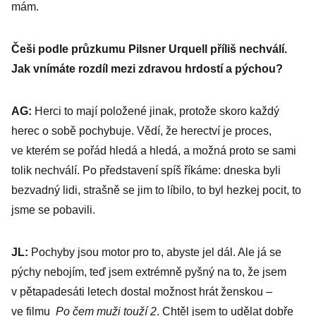
mám.
Češi podle průzkumu Pilsner Urquell příliš nechválí.
Jak vnímáte rozdíl mezi zdravou hrdostí a pýchou?
AG:
Herci to mají položené jinak, protože skoro každý
herec o sobě pochybuje. Vědí, že herectví je proces,
ve kterém se pořád hledá a hledá, a možná proto se sami
tolik nechválí. Po představení spíš říkáme: dneska byli
bezvadný lidi, strašně se jim to líbilo, to byl hezkej pocit, to
jsme se pobavili.
JL:
Pochyby jsou motor pro to, abyste jel dál. Ale já se
pýchy nebojím, teď jsem extrémně pyšný na to, že jsem
v pětapadesáti letech dostal možnost hrát ženskou –
ve filmu
Po čem muži touží 2
. Chtěl jsem to udělat dobře