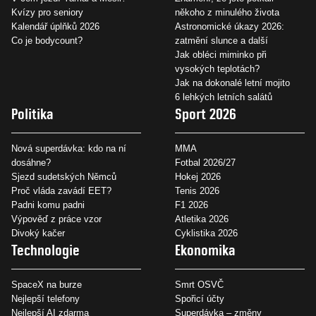
Kvízy pro seniory
někoho z minulého života
Kalendář úplňků 2026
Astronomické úkazy 2026:
Co je bodycount?
zatmění slunce a další
Jak obléci miminko při
vysokých teplotách?
Jak na dokonalé letní mojito
6 lehkých letních salátů
Politika
Sport 2026
Nová superdávka: kdo na ní
MMA
dosáhne?
Fotbal 2026/27
Sjezd sudetských Němců
Hokej 2026
Proč vláda zavádí EET?
Tenis 2026
Padni komu padni
F1 2026
Výpověď z práce vzor
Atletika 2026
Divoký kačer
Cyklistika 2026
Technologie
Ekonomika
SpaceX na burze
Smrt OSVČ
Nejlepší telefony
Spořicí účty
Nejlepší AI zdarma
Superdávka – změny