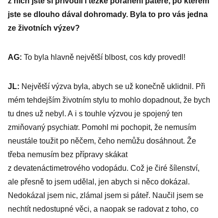
z nich jste si přivodil i těžké poranění páteře, po kterém
technologie i
jste se dlouho dával dohromady. Byla to pro vás jedna
zákazníci
ze životních výzev?
AG:
To byla hlavně největší ­blbost, cos kdy provedl!
JL:
Největší výzva byla, abych se už konečně uklidnil. Při
mém tehdejším životním stylu to mohlo dopadnout, že bych
tu dnes už nebyl. A i s touhle výzvou je spojený ten
zmiňovaný psychiatr. Pomohl mi pochopit, že nemusím
neustále toužit po něčem, čeho nemůžu dosáhnout. Že
třeba nemusím bez přípravy skákat
z devatenáctimetrového vodopádu. Což je čiré šílenství,
ale přesně to jsem udělal, jen abych si něco dokázal.
Nedokázal jsem nic, zlámal jsem si páteř. Naučil jsem se
nechtít nedostupné věci, a naopak se radovat z toho, co