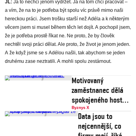
JL:
Já to nechci jenom vydržet. Já na tom chci pracovat –
a vím, že na to je potřeba být spolu víc právě mimo naši
hereckou práci. Jsem trošku starší než Adéla a k některým
věcem jsem si musel během těch let dojít. A pochopil jsem,
že je potřeba prostě říkat ne. Ne proto, že by člověk
nechtěl svoji práci dělat. Ale proto, že život je jenom jeden.
A že když jsme se s Adélou našli, tak abychom se jeden
druhému zase neztratili. A mohli spolu zestárnout.
Motivovaný
zaměstnanec dělá
spokojeného hosta,
říká Lazarov
Byznys X
Data jsou to
nejcennější, co
firmy mají, říká