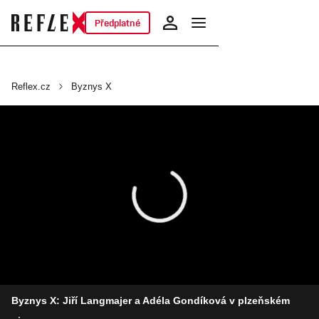
Předplatné
Reflex.cz
Byznys X
Byznys X: Jiří Langmajer a Adéla Gondíková v plzeňském