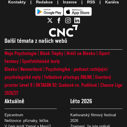
Kontakty
Redakce
Inzerce
RSS
Kariéra
Další témata z našich webů
Moje Psychologie
Blesk Tlapky
Hráči na Blesku
iSport
Fantasy
Spotřebitelské testy
Blesku
Nemovitosti
Psychologika - podcast rozbíjející
psychologické mýty
Fotbalové přestupy ONLINE
Eventový
prostor Level 9
OKTAGON 92: Szabová vs. Pudilová
Chance Liga
2026/27
Aktuálně
Léto 2026
Epicentrum
Karlovarský filmový festival
Neštovice: příznaky, léčba
2026
V čem jezdí Yamal a Mesii?
Znamení, že jste potkali