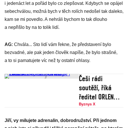
i jedenáct let a pořád bylo co zlepšovat. Kdybych se opájel
sebechválou, možná bych v těch rolích nedošel tak daleko,
kam se mi povedlo. A nehráli bychom to tak dlouho
a nepřišlo by na to tolik lidí.
AG:
Chvála... Sto lidí vám řekne, že představení bylo
bezvadné, ale pak jeden člověk napíše, že bylo strašné,
a to si pamatujete víc než ty ostatní ohlasy.
Češi rádi
soutěží, říká
ředitel ORLEN
Unipetrol
Byznys X
Tomasz Wiatrak.
Jiří, vy milujete adrenalin, dobrodružství. Při jednom
Mění se