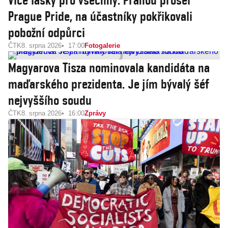
Více lásky pro všechny. Prahou prošel
Prague Pride, na účastníky pokřikovali
pobožní odpůrci
ČTK
8. srpna 2026
17:00
Fotogalerie
Magyarova Tisza nominovala kandidáta na
maďarského prezidenta. Je jím bývalý šéf
nejvyššího soudu
ČTK
8. srpna 2026
16:00
Zprávy