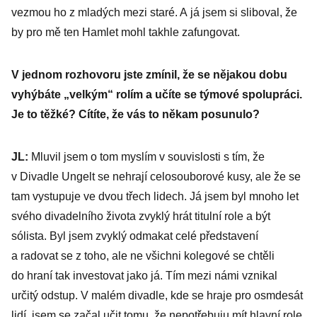
vezmou ho z mladých mezi staré. A já jsem si sliboval, že
by pro mě ten Hamlet mohl takhle zafungovat.
V jednom rozhovoru jste zmínil, že se nějakou dobu
vyhýbáte „velkým“ rolím a učíte se týmové spolupráci.
Je to těžké? Cítíte, že vás to někam posunulo?
JL:
Mluvil jsem o tom myslím v souvislosti s tím, že
v Divadle Ungelt se nehrají celosouborové kusy, ale že se
tam vystupuje ve dvou třech lidech. Já jsem byl mnoho let
svého divadelního života zvyklý hrát titulní role a být
sólista. Byl jsem zvyklý odmakat celé představení
a radovat se z toho, ale ne všichni kolegové se chtěli
do hraní tak investovat jako já. Tím mezi námi vznikal
určitý odstup. V malém divadle, kde se hraje pro osmdesát
lidí, jsem se začal učit tomu, že nepotřebuju mít hlavní role,