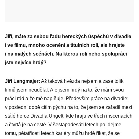
Jiří, máte za sebou řadu hereckých úspěchů v divadle
i ve filmu, mnoho ocenění a titulních rolí, ale hrajete
i na malých ­scénách. Na kterou roli nebo ­spolupráci
jste nejvíce hrdý?
Jiří Langmajer:
Až taková hvězda nejsem a zase tolik
filmů jsem neudělal. Ale jsem hrdý na to, že mám svou
práci rád a že mě naplňuje. Především práce na divadle:
v poslední době cítím pýchu na to, že jsem se zařadil mezi
stálé herce Divadla Ungelt, kde hraju ve třech inscenacích
a čtvrtá je na cestě. V šestapadesáti letech po, dejme
tomu, pětatřiceti letech kariéry můžu hrdě říkat, že se