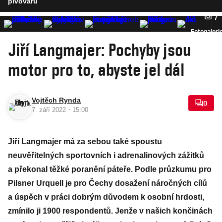
pivovaru
7
Fotogaleri
Jiří Langmajer: Pochyby jsou
motor pro to, abyste jel dál
Vojtěch Rynda
0
·
7. září 2022
15:00
Jiří Langmajer má za sebou také spoustu
neuvěřitelných sportovních i adrenalinových zážitků
a překonal těžké poranění páteře. Podle průzkumu pro
Pilsner Urquell je pro Čechy dosažení náročných cílů
a úspěch v práci dobrým důvodem k osobní hrdosti,
zmínilo ji 1900 respondentů. Jenže v našich končinách