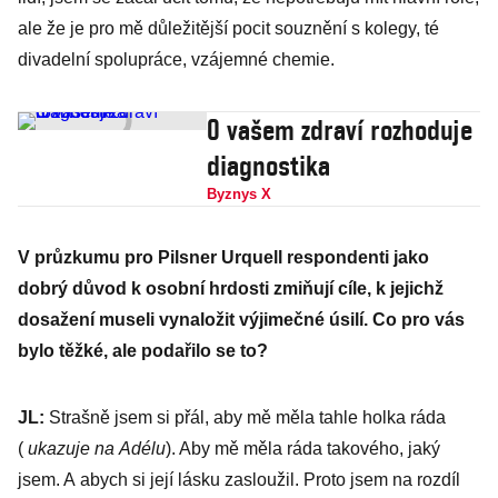
ale že je pro mě důležitější pocit souznění s kolegy, té
divadelní spolupráce, vzájemné chemie.
O vašem zdraví rozhoduje
diagnostika
Byznys X
V průzkumu pro Pilsner Urquell respondenti jako
dobrý důvod k osobní hrdosti zmiňují cíle, k jejichž
dosažení museli vynaložit výjimečné úsilí. Co pro vás
bylo těžké, ale podařilo se to?
JL:
Strašně jsem si přál, aby mě měla tahle holka ráda
(
ukazuje na Adélu
). Aby mě měla ráda takového, jaký
jsem. A abych si její lásku zasloužil. Proto jsem na rozdíl