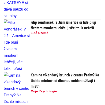
Filip Vondrášek: V Jižní Americe si lidé plují
životem mnohem lehčeji, věci tolik neřeší
Lidé a země
Kam na víkendový brunch v centru Prahy? Na
těchto místech si dlouhou snídani užívají i
místní
Moje Psychologie