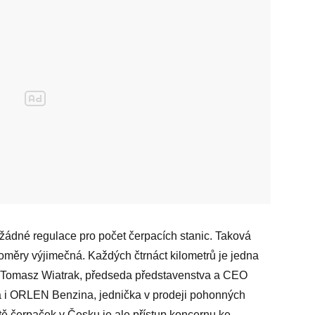
žádné regulace pro počet čerpacích stanic. Taková
oměry výjimečná. Každých čtrnáct kilometrů je jedna
říká Tomasz Wiatrak, předseda představenstva a CEO
 i ORLEN Benzina, jednička v prodeji pohonných
tě čerpaček v Česku je ale přístup koncernu ke