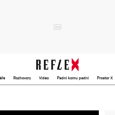
áře
Rozhovory
Video
Padni komu padni
Prostor X