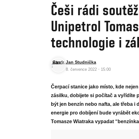
Češi rádi soutěží
Unipetrol Tomas
technologie i zá
Jan Studnička
·
8. července 2022
15:00
Čerpací stanice jako místo, kde nejen 
zásilku, dobijete si počítač a vyřídí
být jen benzín nebo nafta, ale třeba i
energie pro dobíjení bude vyrábět ek
Tomasze Wiatraka vypadat “benzínka” 