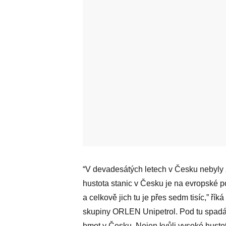
“V devadesátých letech v Česku nebyly 
hustota stanic v Česku je na evropské p
a celkově jich tu je přes sedm tisíc,” 
skupiny ORLEN Unipetrol. Pod tu spadá
hmot v Česku. Nejen kvůli vysoké husto