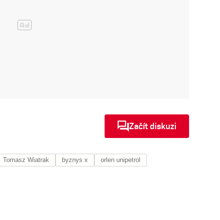
Začít diskuzi
Tomasz Wiatrak
byznys x
orlen unipetrol