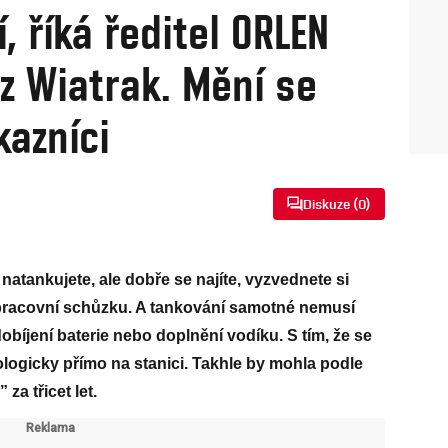
, říká ředitel ORLEN
z Wiatrak. Mění se
kazníci
Diskuze (
0
)
natankujete, ale dobře se najíte, vyzvednete si
te pracovní schůzku. A tankování samotné nemusí
 dobíjení baterie nebo doplnění vodíku. S tím, že se
ologicky přímo na stanici. Takhle by mohla podle
za třicet let.