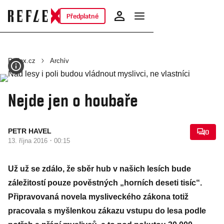
Předplatné
Reflex.cz
Archív
Nejde jen o houbaře
PETR HAVEL
0
·
13. října 2016
00:15
Už už se zdálo, že sběr hub v našich lesích bude
záležitostí pouze pověstných „horních deseti tisíc“.
Připravovaná novela mysliveckého zákona totiž
pracovala s myšlenkou zákazu vstupu do lesa podle