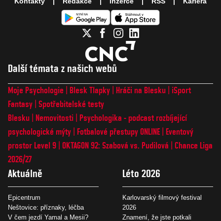
Kontakty
Redakce
Inzerce
RSS
Kariéra
Další témata z našich webů
Moje Psychologie
Blesk Tlapky
Hráči na Blesku
iSport
Fantasy
Spotřebitelské testy
Blesku
Nemovitosti
Psychologika - podcast rozbíjející
psychologické mýty
Fotbalové přestupy ONLINE
Eventový
prostor Level 9
OKTAGON 92: Szabová vs. Pudilová
Chance Liga
2026/27
Aktuálně
Léto 2026
Epicentrum
Karlovarský filmový festival
Neštovice: příznaky, léčba
2026
V čem jezdí Yamal a Mesii?
Znamení, že jste potkali