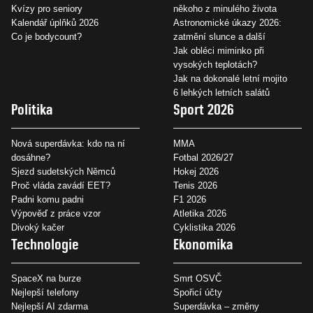
Kvízy pro seniory
někoho z minulého života
Kalendář úplňků 2026
Astronomické úkazy 2026:
Co je bodycount?
zatmění slunce a další
Jak obléci miminko při
vysokých teplotách?
Jak na dokonalé letní mojito
6 lehkých letních salátů
Politika
Sport 2026
Nová superdávka: kdo na ní
MMA
dosáhne?
Fotbal 2026/27
Sjezd sudetských Němců
Hokej 2026
Proč vláda zavádí EET?
Tenis 2026
Padni komu padni
F1 2026
Výpověď z práce vzor
Atletika 2026
Divoký kačer
Cyklistika 2026
Technologie
Ekonomika
SpaceX na burze
Smrt OSVČ
Nejlepší telefony
Spořicí účty
Nejlepší AI zdarma
Superdávka – změny