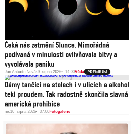
Čeká nás zatmění Slunce. Mimořádná
podívaná v minulosti ovlivňovala bitvy a
vyvolávala paniku
Jan Antonín Novák
9. srpna 2026
14:00
Věda
Dámy tančící na stolech i v ulicích a alkohol
tekl proudem. Tak radostně skončila slavná
americká prohibice
mc
10. srpna 2026
07:00
Fotogalerie