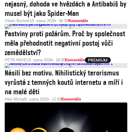
nejasný, dohoda ve hvězdách a Antibabiš by
musel být jako Spider-Man
Viliam Buchert
10. srpna 2026
06:00
Komentáře
Pastviny proti požárům. Proč by společnost
měla přehodnotit negativní postoj vůči
zemědělství?
PETR HAVEL
9. srpna 2026
18:00
Komentáře
Násilí bez motivu. Nihilistický terorismus
vyrůstá z temných koutů internetu a míří i
na malé děti
Aleš Michal
9. srpna 2026
12:00
Komentáře