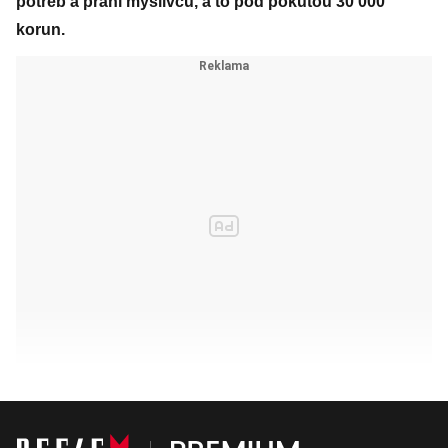
potřeb a přání myslivců, a to pod pokutou 30 000
korun.