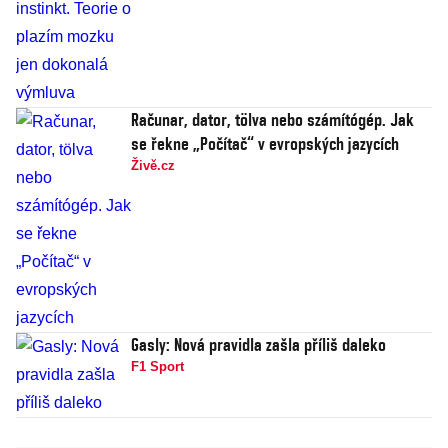
Računar, dator, tölva nebo számítógép. Jak
se řekne „Počítač“ v evropských jazycích
Živě.cz
Gasly: Nová pravidla zašla příliš daleko
F1 Sport