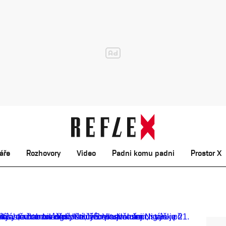
áře
Rozhovory
Video
Padni komu padni
Prostor X