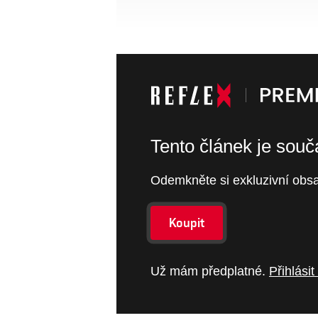
Tento článek je sou
Odemkněte si exkluzivní obsa
Koupit
Už mám předplatné.
Přihlásit