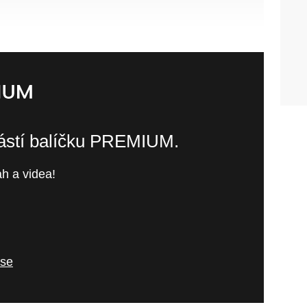
částí balíčku PREMIUM.
h a videa!
 se