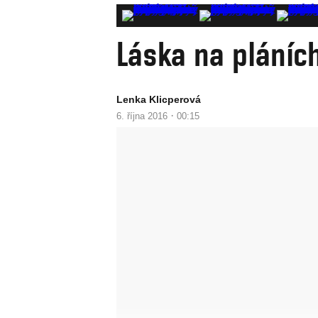
Láska na pláníc
Lenka Klicperová
·
6. října 2016
00:15