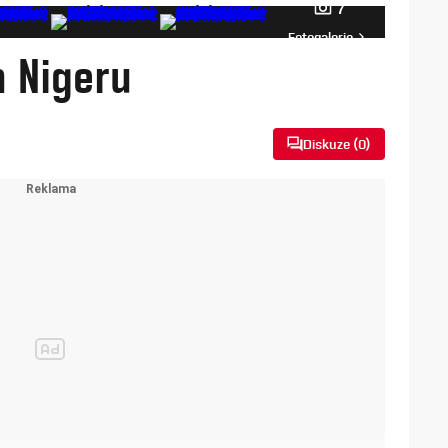
7
Fotogalerie
h Nigeru
Diskuze (
0
)