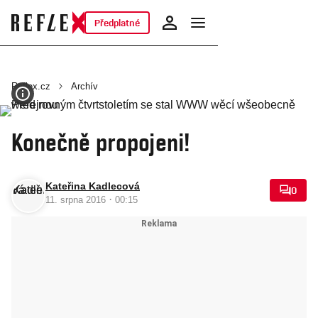
Předplatné
Reflex.cz
Archív
Konečně propojeni!
Kateřina Kadlecová
0
·
11. srpna 2016
00:15