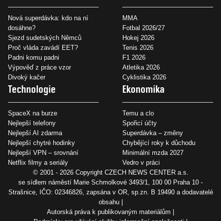
Nová superdávka: kdo na ní
MMA
dosáhne?
Fotbal 2026/27
Sjezd sudetských Němců
Hokej 2026
Proč vláda zavádí EET?
Tenis 2026
Padni komu padni
F1 2026
Výpověď z práce vzor
Atletika 2026
Divoký kačer
Cyklistika 2026
Technologie
Ekonomika
SpaceX na burze
Temu a clo
Nejlepší telefony
Spořicí účty
Nejlepší AI zdarma
Superdávka – změny
Nejlepší chytré hodinky
Chybějící roky k důchodu
Nejlepší VPN – srovnání
Minimální mzda 2027
Netflix filmy a seriály
Vedro v práci
© 2001 - 2026 Copyright
CZECH NEWS CENTER a.s.
se sídlem náměstí Marie Schmolkové 3493/1, 100 00 Praha 10 -
Strašnice, IČO: 02346826, zapsána v OR, sp.zn. B 19490 a dodavatelé
obsahu
Autorská práva k publikovaným materiálům