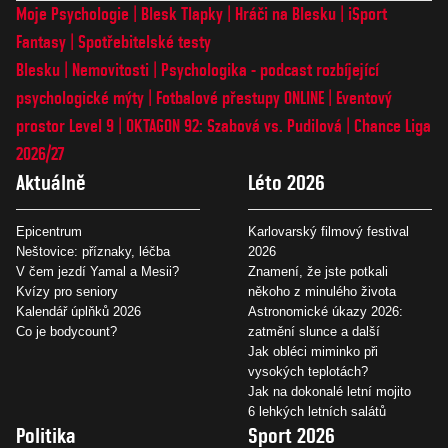
Moje Psychologie
Blesk Tlapky
Hráči na Blesku
iSport
Fantasy
Spotřebitelské testy
Blesku
Nemovitosti
Psychologika - podcast rozbíjející
psychologické mýty
Fotbalové přestupy ONLINE
Eventový
prostor Level 9
OKTAGON 92: Szabová vs. Pudilová
Chance Liga
2026/27
Aktuálně
Léto 2026
Epicentrum
Karlovarský filmový festival
Neštovice: příznaky, léčba
2026
V čem jezdí Yamal a Mesii?
Znamení, že jste potkali
Kvízy pro seniory
někoho z minulého života
Kalendář úplňků 2026
Astronomické úkazy 2026:
Co je bodycount?
zatmění slunce a další
Jak obléci miminko při
vysokých teplotách?
Jak na dokonalé letní mojito
6 lehkých letních salátů
Politika
Sport 2026