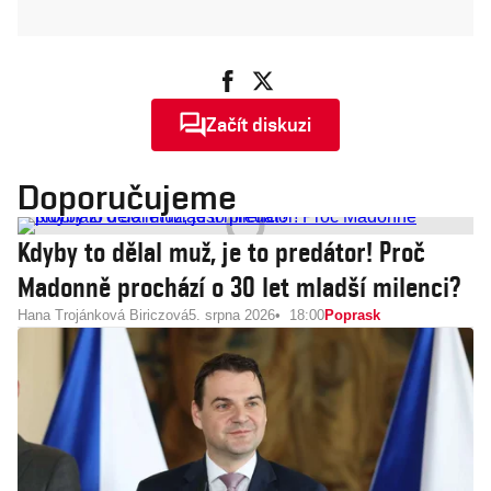
Začít diskuzi
Doporučujeme
Kdyby to dělal muž, je to predátor! Proč
Madonně prochází o 30 let mladší milenci?
Hana Trojánková Biriczová
5. srpna 2026
18:00
Poprask