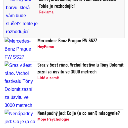
Tohle je rozhodující
Reklama
Mercedes- Benz Prague FW SS27
HeyFomo
Sraz v šest ráno. Vrchol festivalu Tóny Dolomit
zazní za úsvitu ve 3000 metrech
Lidé a země
Nenápadný jed: Co je (a co není) misogynie?
Moje Psychologie