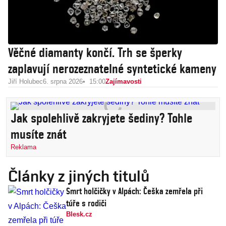
Věčné diamanty končí. Trh se šperky
zaplavují nerozeznatelné syntetické kameny
Jiří Holubec
6. srpna 2026
15:00
Zajímavosti
Jak spolehlivě zakryjete šediny? Tohle
musíte znát
Reklama
Články z jiných titulů
Smrt holčičky v Alpách: Češka zemřela při
túře s rodiči
Blesk.cz