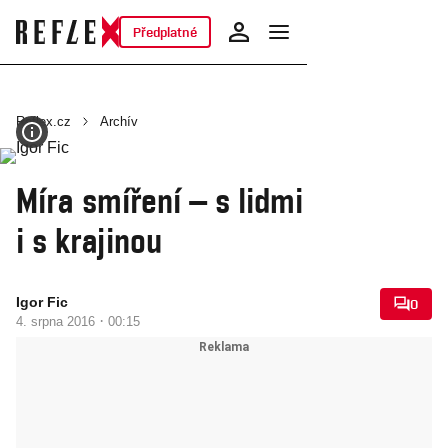
Předplatné
Reflex.cz
Archív
Míra smíření – s lidmi
i s krajinou
Igor Fic
0
·
4. srpna 2016
00:15