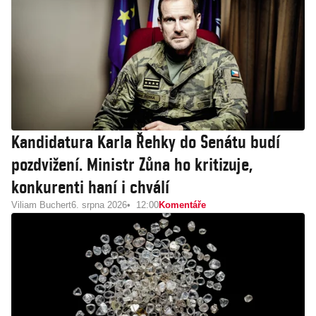
Kandidatura Karla Řehky do Senátu budí
pozdvižení. Ministr Zůna ho kritizuje,
konkurenti haní i chválí
Viliam Buchert
6. srpna 2026
12:00
Komentáře