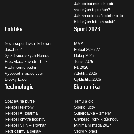
Jak obléci miminko při
vysokých teplotách?
Jak na dokonalé letní mojito
6 lehkých letních salátů
Politika
Sport 2026
Nová superdávka: kdo na ní
MMA
dosáhne?
Fotbal 2026/27
Sjezd sudetských Němců
Hokej 2026
Proč vláda zavádí EET?
Tenis 2026
Padni komu padni
F1 2026
Výpověď z práce vzor
Atletika 2026
Divoký kačer
Cyklistika 2026
Technologie
Ekonomika
SpaceX na burze
Temu a clo
Nejlepší telefony
Spořicí účty
Nejlepší AI zdarma
Superdávka – změny
Nejlepší chytré hodinky
Chybějící roky k důchodu
Nejlepší VPN – srovnání
Minimální mzda 2027
Netflix filmy a seriály
Vedro v práci