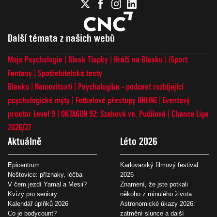
Další témata z našich webů
Moje Psychologie
Blesk Tlapky
Hráči na Blesku
iSport
Fantasy
Spotřebitelské testy
Blesku
Nemovitosti
Psychologika - podcast rozbíjející
psychologické mýty
Fotbalové přestupy ONLINE
Eventový
prostor Level 9
OKTAGON 92: Szabová vs. Pudilová
Chance Liga
2026/27
Aktuálně
Léto 2026
Epicentrum
Karlovarský filmový festival
Neštovice: příznaky, léčba
2026
V čem jezdí Yamal a Mesii?
Znamení, že jste potkali
Kvízy pro seniory
někoho z minulého života
Kalendář úplňků 2026
Astronomické úkazy 2026:
Co je bodycount?
zatmění slunce a další