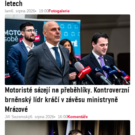
letech
lam
6. srpna 2026
19:00
Fotogalerie
Motoristé sázejí na přeběhlíky. Kontroverzní
brněnský lídr kráčí v závěsu ministryně
Mrázové
Jiří Sezemský
6. srpna 2026
16:00
Komentáře