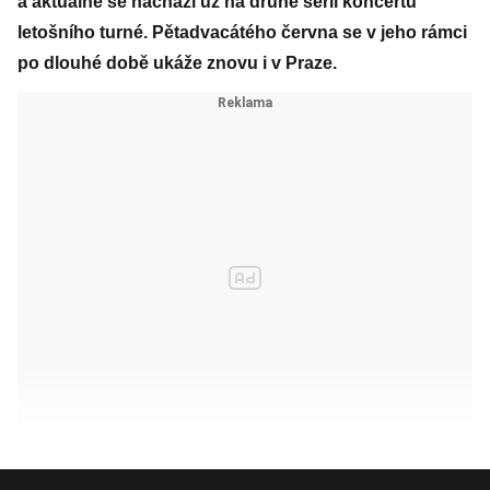
a aktuálně se nachází už na druhé sérii koncertů
letošního turné. Pětadvacátého června se v jeho rámci
po dlouhé době ukáže znovu i v Praze.