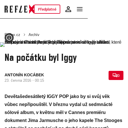
Předplatné
Reflex.cz
Archív
Na počátku byl Iggy
ANTONÍN KOCÁBEK
0
·
23. června 2016
00:15
Devětašedesátiletý IGGY POP jako by si svůj věk
vůbec nepřipouštěl. V březnu vydal už sedmnácté
sólové album, v květnu měl v Cannes premiéru
dokument Jima Jarmusche o jeho kapele The Stooges