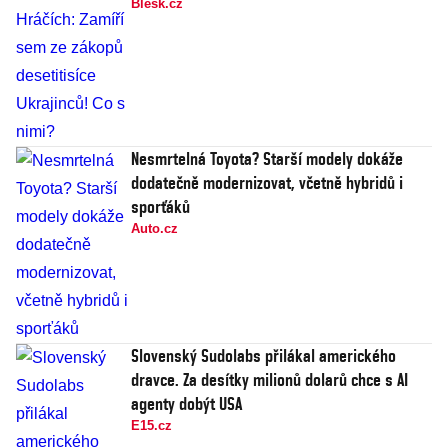
Blesk.cz
Nesmrtelná Toyota? Starší modely dokáže
dodatečně modernizovat, včetně hybridů i
sporťáků
Auto.cz
Slovenský Sudolabs přilákal amerického
dravce. Za desítky milionů dolarů chce s AI
agenty dobýt USA
E15.cz