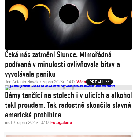
Čeká nás zatmění Slunce. Mimořádná
podívaná v minulosti ovlivňovala bitvy a
vyvolávala paniku
Jan Antonín Novák
9. srpna 2026
14:00
Věda
Dámy tančící na stolech i v ulicích a alkohol
tekl proudem. Tak radostně skončila slavná
americká prohibice
mc
10. srpna 2026
07:00
Fotogalerie