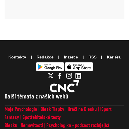
Kontakty
Redakce
Inzerce
RSS
Kariéra
Další témata z našich webů
Moje Psychologie
Blesk Tlapky
Hráči na Blesku
iSport
Fantasy
Spotřebitelské testy
Blesku
Nemovitosti
Psychologika - podcast rozbíjející