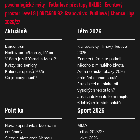
psychologické mýty
Fotbalové přestupy ONLINE
Eventový
prostor Level 9
OKTAGON 92: Szabová vs. Pudilová
Chance Liga
2026/27
Aktuálně
Léto 2026
Epicentrum
Karlovarský filmový festival
Neštovice: příznaky, léčba
2026
V čem jezdí Yamal a Mesii?
Znamení, že jste potkali
Kvízy pro seniory
někoho z minulého života
Kalendář úplňků 2026
Astronomické úkazy 2026:
Co je bodycount?
zatmění slunce a další
Jak obléci miminko při
vysokých teplotách?
Jak na dokonalé letní mojito
6 lehkých letních salátů
Politika
Sport 2026
Nová superdávka: kdo na ní
MMA
dosáhne?
Fotbal 2026/27
Sjezd sudetských Němců
Hokej 2026