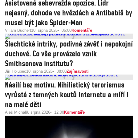
Asistovaná sebevražda opozice. Lídr
nejasný, dohoda ve hvězdách a Antibabiš by
musel být jako Spider-Man
Viliam Buchert
10. srpna 2026
06:00
Komentáře
Šlechtické intriky, podivná závěť i nepokojní
duchové. Co vše provázelo vznik
Smithsonova institutu?
Jiří Holubec
10. srpna 2026
08:00
Zajímavosti
Násilí bez motivu. Nihilistický terorismus
vyrůstá z temných koutů internetu a míří i
na malé děti
Aleš Michal
9. srpna 2026
12:00
Komentáře