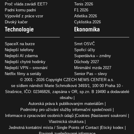
Proč vláda zavádí EET?
Tenis 2026
Padni komu padni
F1 2026
Výpověď z práce vzor
Atletika 2026
Divoký kačer
Cyklistika 2026
Technologie
Ekonomika
SpaceX na burze
Smrt OSVČ
Nejlepší telefony
Spořicí účty
Nejlepší AI zdarma
Superdávka – změny
Nejlepší chytré hodinky
Důchody 2027
Nejlepší VPN – srovnání
Minimální mzda 2027
Netflix filmy a seriály
Senior Pas – slevy
© 2001 - 2026 Copyright
CZECH NEWS CENTER a.s.
se sídlem náměstí Marie Schmolkové 3493/1, 100 00 Praha 10 -
Strašnice, IČO: 02346826, zapsána v OR, sp.zn. B 19490 a dodavatelé
obsahu
Autorská práva k publikovaným materiálům
Podmínky pro užívání služby informační společnosti
Informace o zpracování osobních údajů
Cookies
Nastavení soukromí
Vlastnická struktura
Jednotná kontaktní místa / Single Points of Contact
Etický kodex
Povinně zveřejňované informace