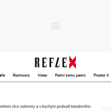
áře
Rozhovory
Video
Padni komu padni
Prostor X