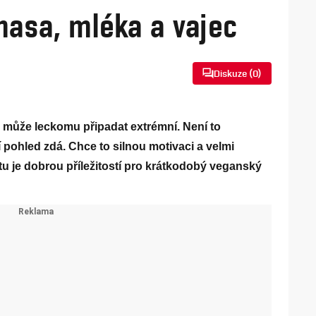
masa, mléka a vajec
Diskuze (
0
)
 může leckomu připadat extrémní. Není to
ní pohled zdá. Chce to silnou motivaci a velmi
stu je dobrou příležitostí pro krátkodobý veganský