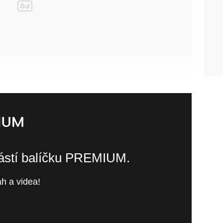
částí balíčku PREMIUM.
h a videa!