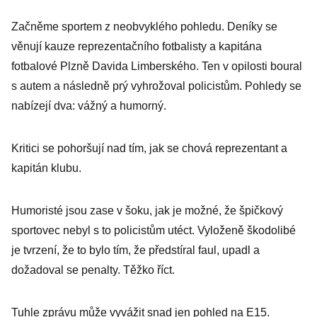
Začněme sportem z neobvyklého pohledu. Deníky se
věnují kauze reprezentačního fotbalisty a kapitána
fotbalové Plzně Davida Limberského. Ten v opilosti boural
s autem a následně prý vyhrožoval policistům. Pohledy se
nabízejí dva: vážný a humorný.
Kritici se pohoršují nad tím, jak se chová reprezentant a
kapitán klubu.
Humoristé jsou zase v šoku, jak je možné, že špičkový
sportovec nebyl s to policistům utéct. Vyloženě škodolibé
je tvrzení, že to bylo tím, že předstíral faul, upadl a
dožadoval se penalty. Těžko říct.
Tuhle zprávu může vyvážit snad jen pohled na E15.