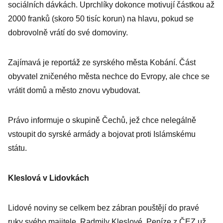
sociálních dávkách. Uprchlíky dokonce motivují částkou až
2000 franků (skoro 50 tisíc korun) na hlavu, pokud se
dobrovolně vrátí do své domoviny.
Zajímavá je reportáž ze syrského města Kobání. Část
obyvatel zničeného města nechce do Evropy, ale chce se
vrátit domů a město znovu vybudovat.
Právo informuje o skupině Čechů, jež chce nelegálně
vstoupit do syrské armády a bojovat proti Islámskému
státu.
Kleslová v Lidovkách
Lidové noviny se celkem bez zábran pouštějí do pravé
ruky svého majitele, Radmily Kleslové. Peníze z ČEZ už