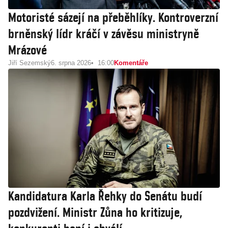
Motoristé sázejí na přeběhlíky. Kontroverzní
brněnský lídr kráčí v závěsu ministryně
Mrázové
Jiří Sezemský
6. srpna 2026
16:00
Komentáře
Kandidatura Karla Řehky do Senátu budí
pozdvižení. Ministr Zůna ho kritizuje,