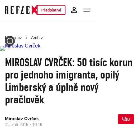
Předplatné
Reflex.cz
Archív
MIROSLAV CVRČEK: 50 tisíc korun
pro jednoho imigranta, opilý
Limberský a úplně nový
pračlověk
Miroslav Cvrček
0
·
11. září 2015
10:19