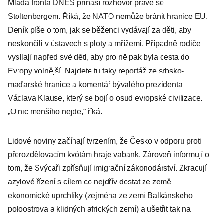
Mladá fronta DNES přináší rozhovor právě se
Stoltenbergem. Říká, že NATO nemůže bránit hranice EU.
Deník píše o tom, jak se běženci vydávají za děti, aby
neskončili v ústavech s ploty a mřížemi. Případně rodiče
vysílají napřed své děti, aby pro ně pak byla cesta do
Evropy volnější. Najdete tu taky reportáž ze srbsko-
maďarské hranice a komentář bývalého prezidenta
Václava Klause, který se bojí o osud evropské civilizace.
„O nic menšího nejde,“ říká.
Lidové noviny začínají tvrzením, že Česko v odporu proti
přerozdělovacím kvótám hraje vabank. Zároveň informují o
tom, že Švýcaři zpřísňují imigrační zákonodárství. Zkracují
azylové řízení s cílem co nejdřív dostat ze země
ekonomické uprchlíky (zejména ze zemí Balkánského
poloostrova a klidných afrických zemí) a ušetřit tak na