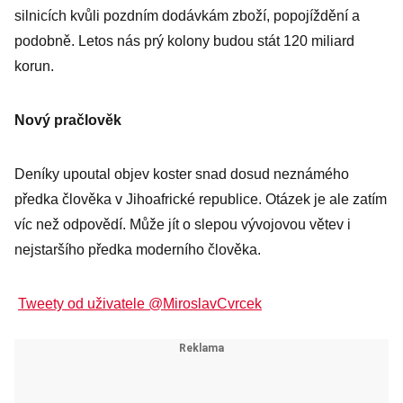
silnicích kvůli pozdním dodávkám zboží, popojíždění a
podobně. Letos nás prý kolony budou stát 120 miliard
korun.
Nový pračlověk
Deníky upoutal objev koster snad dosud neznámého
předka člověka v Jihoafrické republice. Otázek je ale zatím
víc než odpovědí. Může jít o slepou vývojovou větev i
nejstaršího předka moderního člověka.
Tweety od uživatele @MiroslavCvrcek