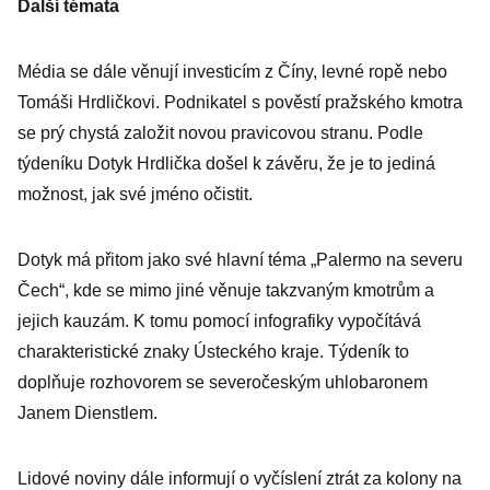
Další témata
Média se dále věnují investicím z Číny, levné ropě nebo
Tomáši Hrdličkovi. Podnikatel s pověstí pražského kmotra
se prý chystá založit novou pravicovou stranu. Podle
týdeníku Dotyk Hrdlička došel k závěru, že je to jediná
možnost, jak své jméno očistit.
Dotyk má přitom jako své hlavní téma „Palermo na severu
Čech“, kde se mimo jiné věnuje takzvaným kmotrům a
jejich kauzám. K tomu pomocí infografiky vypočítává
charakteristické znaky Ústeckého kraje. Týdeník to
doplňuje rozhovorem se severočeským uhlobaronem
Janem Dienstlem.
Lidové noviny dále informují o vyčíslení ztrát za kolony na