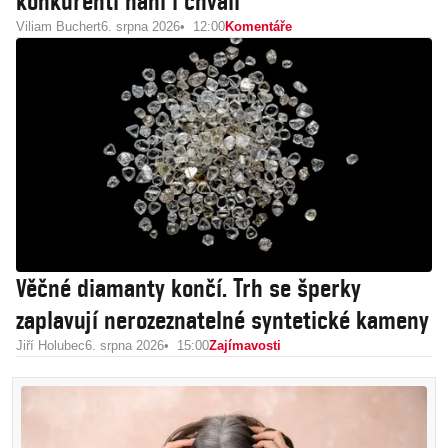
konkurenti haní i chválí
Viliam Buchert
6. srpna 2026
12:00
Komentáře
Věčné diamanty končí. Trh se šperky
zaplavují nerozeznatelné syntetické kameny
Jiří Holubec
6. srpna 2026
15:00
Zajímavosti