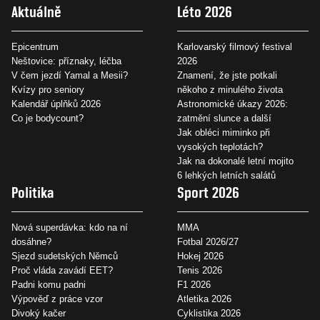
Aktuálně
Léto 2026
Epicentrum
Karlovarský filmový festival
Neštovice: příznaky, léčba
2026
V čem jezdí Yamal a Mesii?
Znamení, že jste potkali
Kvízy pro seniory
někoho z minulého života
Kalendář úplňků 2026
Astronomické úkazy 2026:
Co je bodycount?
zatmění slunce a další
Jak obléci miminko při
vysokých teplotách?
Jak na dokonalé letní mojito
6 lehkých letních salátů
Politika
Sport 2026
Nová superdávka: kdo na ní
MMA
dosáhne?
Fotbal 2026/27
Sjezd sudetských Němců
Hokej 2026
Proč vláda zavádí EET?
Tenis 2026
Padni komu padni
F1 2026
Výpověď z práce vzor
Atletika 2026
Divoký kačer
Cyklistika 2026