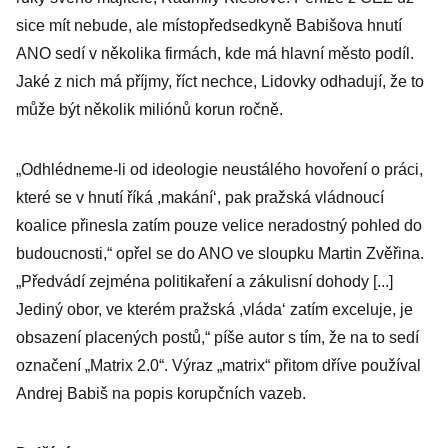
sice mít nebude, ale místopředsedkyně Babišova hnutí
ANO sedí v několika firmách, kde má hlavní město podíl.
Jaké z nich má příjmy, říct nechce, Lidovky odhadují, že to
může být několik miliónů korun ročně.
„Odhlédneme-li od ideologie neustálého hovoření o práci,
které se v hnutí říká ,makání‘, pak pražská vládnoucí
koalice přinesla zatím pouze velice neradostný pohled do
budoucnosti,“ opřel se do ANO ve sloupku Martin Zvěřina.
„Předvádí zejména politikaření a zákulisní dohody [...]
Jediný obor, ve kterém pražská ,vláda‘ zatím exceluje, je
obsazení placených postů,“ píše autor s tím, že na to sedí
označení „Matrix 2.0“. Výraz „matrix“ přitom dříve používal
Andrej Babiš na popis korupčních vazeb.