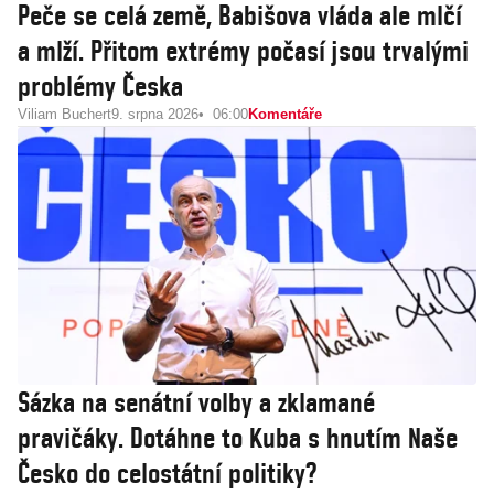
Peče se celá země, Babišova vláda ale mlčí
a mlží. Přitom extrémy počasí jsou trvalými
problémy Česka
Viliam Buchert
9. srpna 2026
06:00
Komentáře
Sázka na senátní volby a zklamané
pravičáky. Dotáhne to Kuba s hnutím Naše
Česko do celostátní politiky?