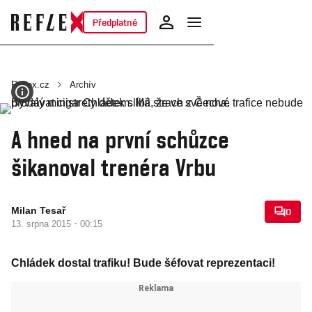
Předplatné
Reflex.cz
Archív
A hned na první schůzce
šikanoval trenéra Vrbu
Milan Tesař
0
·
13. srpna 2015
00:15
Chládek dostal trafiku! Bude šéfovat reprezentaci!