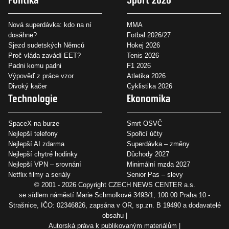
Nová superdávka: kdo na ní
MMA
dosáhne?
Fotbal 2026/27
Sjezd sudetských Němců
Hokej 2026
Proč vláda zavádí EET?
Tenis 2026
Padni komu padni
F1 2026
Výpověď z práce vzor
Atletika 2026
Divoký kačer
Cyklistika 2026
Technologie
Ekonomika
SpaceX na burze
Smrt OSVČ
Nejlepší telefony
Spořicí účty
Nejlepší AI zdarma
Superdávka – změny
Nejlepší chytré hodinky
Důchody 2027
Nejlepší VPN – srovnání
Minimální mzda 2027
Netflix filmy a seriály
Senior Pas – slevy
© 2001 - 2026 Copyright
CZECH NEWS CENTER a.s.
se sídlem náměstí Marie Schmolkové 3493/1, 100 00 Praha 10 -
Strašnice, IČO: 02346826, zapsána v OR, sp.zn. B 19490 a dodavatelé
obsahu
Autorská práva k publikovaným materiálům