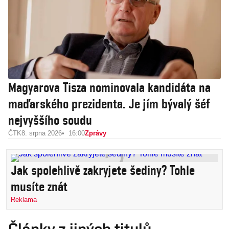
Magyarova Tisza nominovala kandidáta na
maďarského prezidenta. Je jím bývalý šéf
nejvyššího soudu
ČTK
8. srpna 2026
16:00
Zprávy
Jak spolehlivě zakryjete šediny? Tohle
musíte znát
Reklama
Články z jiných titulů