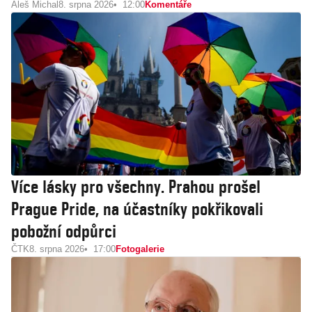
Aleš Michal
8. srpna 2026
12:00
Komentáře
Více lásky pro všechny. Prahou prošel
Prague Pride, na účastníky pokřikovali
pobožní odpůrci
ČTK
8. srpna 2026
17:00
Fotogalerie