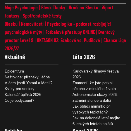
Moje Psychologie
Blesk Tlapky
Hráči na Blesku
iSport
Fantasy
Spotřebitelské testy
Blesku
Nemovitosti
Psychologika - podcast rozbíjející
psychologické mýty
Fotbalové přestupy ONLINE
Eventový
prostor Level 9
OKTAGON 92: Szabová vs. Pudilová
Chance Liga
2026/27
Aktuálně
Léto 2026
Epicentrum
Karlovarský filmový festival
Neštovice: příznaky, léčba
2026
V čem jezdí Yamal a Mesii?
Znamení, že jste potkali
Kvízy pro seniory
někoho z minulého života
Kalendář úplňků 2026
Astronomické úkazy 2026:
Co je bodycount?
zatmění slunce a další
Jak obléci miminko při
vysokých teplotách?
Jak na dokonalé letní mojito
6 lehkých letních salátů
Politika
Sport 2026