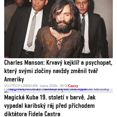
Charles Manson: Krvavý kejklíř a psychopat,
který svými zločiny navždy změnil tvář
Ameriky
VOJTĚCH LINDAUR
8. srpna 2026
08:00
Causy
Magická Kuba 19. století v barvě. Jak
vypadal karibský ráj před příchodem
diktátora Fidela Castra