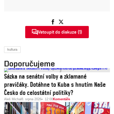
Vstoupit do diskuze (1)
kultura
Doporučujeme
Sázka na senátní volby a zklamané
pravičáky. Dotáhne to Kuba s hnutím Naše
Česko do celostátní politiky?
Aleš Michal
8. srpna 2026
12:00
Komentáře