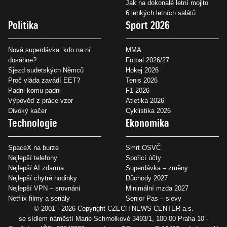
Jak na dokonalé letní mojito
6 lehkých letních salátů
Politika
Sport 2026
Nová superdávka: kdo na ní
MMA
dosáhne?
Fotbal 2026/27
Sjezd sudetských Němců
Hokej 2026
Proč vláda zavádí EET?
Tenis 2026
Padni komu padni
F1 2026
Výpověď z práce vzor
Atletika 2026
Divoký kačer
Cyklistika 2026
Technologie
Ekonomika
SpaceX na burze
Smrt OSVČ
Nejlepší telefony
Spořicí účty
Nejlepší AI zdarma
Superdávka – změny
Nejlepší chytré hodinky
Důchody 2027
Nejlepší VPN – srovnání
Minimální mzda 2027
Netflix filmy a seriály
Senior Pas – slevy
© 2001 - 2026 Copyright
CZECH NEWS CENTER a.s.
se sídlem náměstí Marie Schmolkové 3493/1, 100 00 Praha 10 -