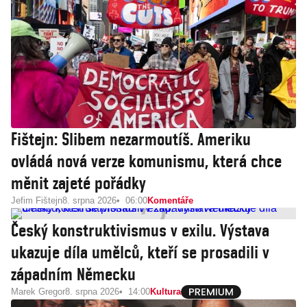
Fištejn: Slibem nezarmoutíš. Ameriku
ovládá nová verze komunismu, která chce
měnit zajeté pořádky
Jefim Fištejn
8. srpna 2026
06:00
Komentáře
Český konstruktivismus v exilu. Výstava
ukazuje díla umělců, kteří se prosadili v
západním Německu
Marek Gregor
8. srpna 2026
14:00
Kultura