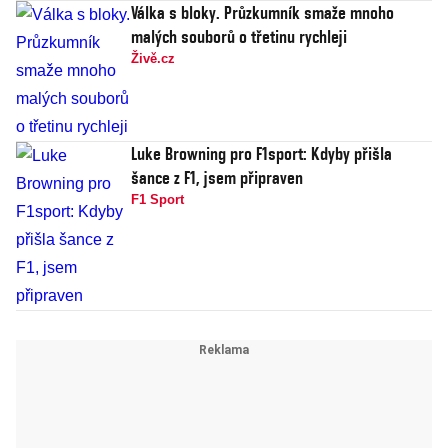
Válka s bloky. Průzkumník smaže mnoho
malých souborů o třetinu rychleji
Živě.cz
Luke Browning pro F1sport: Kdyby přišla
šance z F1, jsem připraven
F1 Sport