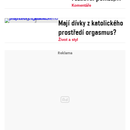
Kočí ho dorazila, VV
Komentáře
umírají
Mají dívky z katolického
prostředí orgasmus?
Život a styl