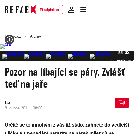
Předplatné
Reflex.cz
Archív
32
Fotogalerie
Pozor na líbající se páry. Zvlášť
teď na jaře
far
1
·
8. dubna 2011
08:00
Určitě se to mnohým z vás již stalo, zahnete do vedlejší
uličky a z nenadání narazíte na párek milenců ve