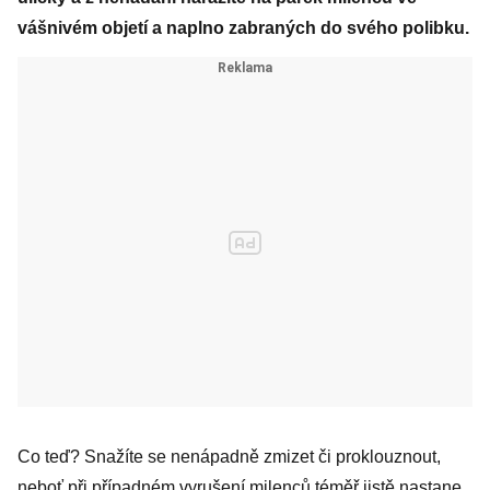
vášnivém objetí a naplno zabraných do svého polibku.
Co teď? Snažíte se nenápadně zmizet či proklouznout,
neboť při případném vyrušení milenců téměř jistě nastane