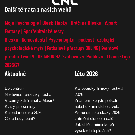
Další témata z našich webů
Moje Psychologie
Blesk Tlapky
Hráči na Blesku
iSport
Fantasy
Spotřebitelské testy
Blesku
Nemovitosti
Psychologika - podcast rozbíjející
psychologické mýty
Fotbalové přestupy ONLINE
Eventový
prostor Level 9
OKTAGON 92: Szabová vs. Pudilová
Chance Liga
2026/27
Aktuálně
Léto 2026
Epicentrum
Karlovarský filmový festival
Neštovice: příznaky, léčba
2026
V čem jezdí Yamal a Mesii?
Znamení, že jste potkali
Kvízy pro seniory
někoho z minulého života
Kalendář úplňků 2026
Astronomické úkazy 2026:
Co je bodycount?
zatmění slunce a další
Jak obléci miminko při
vysokých teplotách?