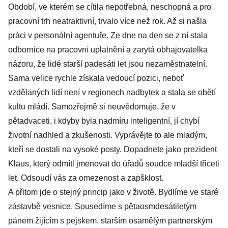
Období, ve kterém se cítila nepotřebná, neschopná a pro
pracovní trh neatraktivní, trvalo více než rok. Až si našla
práci v personální agentuře. Ze dne na den se z ní stala
odbornice na pracovní uplatnění a zarytá obhajovatelka
názoru, že lidé starší padesáti let jsou nezaměstnatelní.
Sama velice rychle získala vedoucí pozici, neboť
vzdělaných lidí není v regionech nadbytek a stala se obětí
kultu mládí. Samozřejmě si neuvědomuje, že v
pětadvaceti, i kdyby byla nadmíru inteligentní, jí chybí
životní nadhled a zkušenosti. Vyprávějte to ale mladým,
kteří se dostali na vysoké posty. Dopadnete jako prezident
Klaus, který odmítl jmenovat do úřadů soudce mladší třiceti
let. Odsoudí vás za omezenost a zapšklost.
A přitom jde o stejný princip jako v životě. Bydlíme ve staré
zástavbě vesnice. Sousedíme s pětaosmdesátiletým
pánem žijícím s pejskem, starším osamělým partnerským