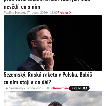
nevědí, co s ním
Pavlína Horáková
7. srpna 2026
18:00
Prostor X
Sezemský: Ruská raketa v Polsku. Babiš
za ním stojí a co dál?
Jiří Sezemský
7. srpna 2026
20:00
Komentáře