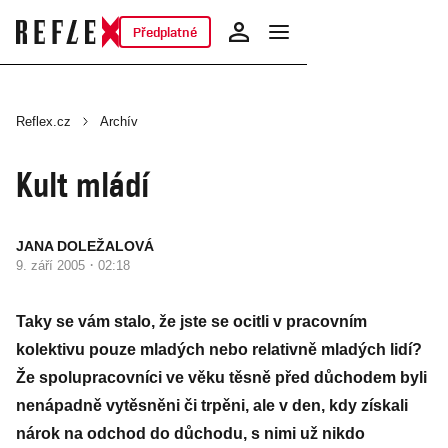
Předplatné
Reflex.cz
Archív
Kult mládí
JANA DOLEŽALOVÁ
·
9. září 2005
02:18
Taky se vám stalo, že jste se ocitli v pracovním
kolektivu pouze mladých nebo relativně mladých lidí?
Že spolupracovníci ve věku těsně před důchodem byli
nenápadně vytěsněni či trpěni, ale v den, kdy získali
nárok na odchod do důchodu, s nimi už nikdo