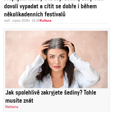
dovolí vypadat a cítit se dobře i během
několikadenních festivalů
red
7. srpna 2026
16:00
Kultura
Jak spolehlivě zakryjete šediny? Tohle
musíte znát
Reklama