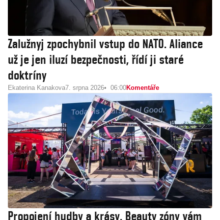
Zalužnyj zpochybnil vstup do NATO. Aliance
už je jen iluzí bezpečnosti, řídí ji staré
doktríny
Ekaterina Kanakova
7. srpna 2026
06:00
Komentáře
Propojení hudby a krásy. Beauty zóny vám