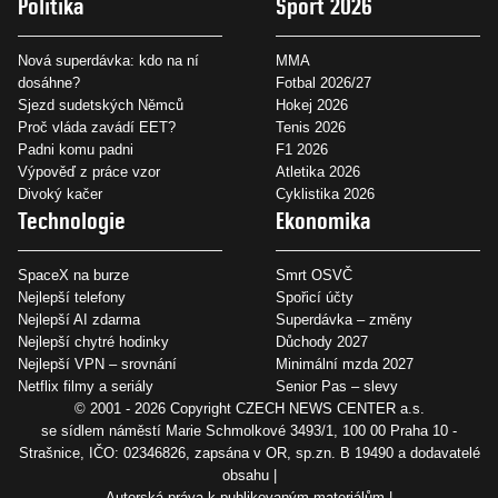
Politika
Sport 2026
Nová superdávka: kdo na ní
MMA
dosáhne?
Fotbal 2026/27
Sjezd sudetských Němců
Hokej 2026
Proč vláda zavádí EET?
Tenis 2026
Padni komu padni
F1 2026
Výpověď z práce vzor
Atletika 2026
Divoký kačer
Cyklistika 2026
Technologie
Ekonomika
SpaceX na burze
Smrt OSVČ
Nejlepší telefony
Spořicí účty
Nejlepší AI zdarma
Superdávka – změny
Nejlepší chytré hodinky
Důchody 2027
Nejlepší VPN – srovnání
Minimální mzda 2027
Netflix filmy a seriály
Senior Pas – slevy
© 2001 - 2026 Copyright
CZECH NEWS CENTER a.s.
se sídlem náměstí Marie Schmolkové 3493/1, 100 00 Praha 10 -
Strašnice, IČO: 02346826, zapsána v OR, sp.zn. B 19490 a dodavatelé
obsahu
Autorská práva k publikovaným materiálům