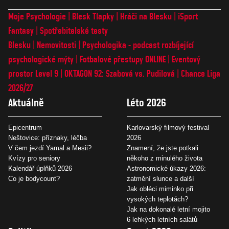
Moje Psychologie
Blesk Tlapky
Hráči na Blesku
iSport
Fantasy
Spotřebitelské testy
Blesku
Nemovitosti
Psychologika - podcast rozbíjející
psychologické mýty
Fotbalové přestupy ONLINE
Eventový
prostor Level 9
OKTAGON 92: Szabová vs. Pudilová
Chance Liga
2026/27
Aktuálně
Léto 2026
Epicentrum
Karlovarský filmový festival
Neštovice: příznaky, léčba
2026
V čem jezdí Yamal a Mesii?
Znamení, že jste potkali
Kvízy pro seniory
někoho z minulého života
Kalendář úplňků 2026
Astronomické úkazy 2026:
Co je bodycount?
zatmění slunce a další
Jak obléci miminko při
vysokých teplotách?
Jak na dokonalé letní mojito
6 lehkých letních salátů