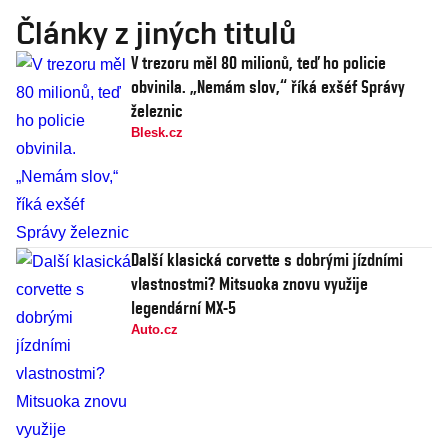
Články z jiných titulů
V trezoru měl 80 milionů, teď ho policie
obvinila. „Nemám slov,“ říká exšéf Správy
železnic
Blesk.cz
Další klasická corvette s dobrými jízdními
vlastnostmi? Mitsuoka znovu využije
legendární MX-5
Auto.cz