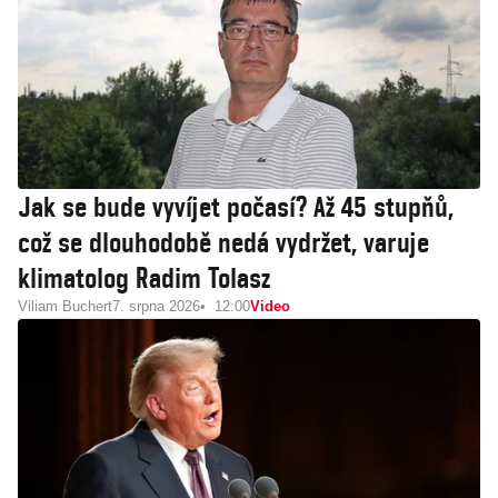
Jak se bude vyvíjet počasí? Až 45 stupňů,
což se dlouhodobě nedá vydržet, varuje
klimatolog Radim Tolasz
Viliam Buchert
7. srpna 2026
12:00
Video