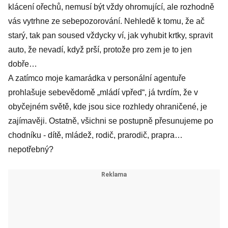
klácení ořechů, nemusí být vždy ohromující, ale rozhodně
vás vytrhne ze sebepozorování. Nehledě k tomu, že ač
starý, tak pan soused vždycky ví, jak vyhubit krtky, spravit
auto, že nevadí, když prší, protože pro zem je to jen
dobře…
A zatímco moje kamarádka v personální agentuře
prohlašuje sebevědomě „mládí vpřed“, já tvrdím, že v
obyčejném světě, kde jsou sice rozhledy ohraničené, je
zajímavěji. Ostatně, všichni se postupně přesunujeme po
chodníku - dítě, mládež, rodič, prarodič, prapra…
nepotřebný?