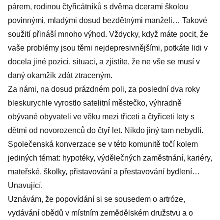
párem, rodinou čtyřicátníků s dvěma dcerami školou
povinnými, mladými dosud bezdětnými manželi… Takové
soužití přináší mnoho výhod. Vždycky, když máte pocit, že
vaše problémy jsou těmi nejdepresivnějšími, potkáte lidi v
docela jiné pozici, situaci, a zjistíte, že ne vše se musí v
daný okamžik zdát ztraceným.
Za námi, na dosud prázdném poli, za poslední dva roky
bleskurychle vyrostlo satelitní městečko, výhradně
obývané obyvateli ve věku mezi třiceti a čtyřiceti lety s
dětmi od novorozenců do čtyř let. Nikdo jiný tam nebydlí.
Společenská konverzace se v této komunitě točí kolem
jediných témat: hypotéky, výdělečných zaměstnání, kariéry,
mateřské, školky, přistavování a přestavování bydlení…
Unavující.
Uznávám, že popovídání si se sousedem o artróze,
vydávání obědů v místním zemědělském družstvu a o