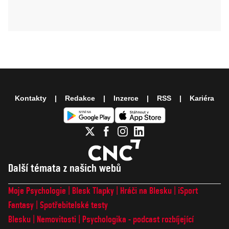
Kontakty
Redakce
Inzerce
RSS
Kariéra
Další témata z našich webů
Moje Psychologie
Blesk Tlapky
Hráči na Blesku
iSport
Fantasy
Spotřebitelské testy
Blesku
Nemovitosti
Psychologika - podcast rozbíjející