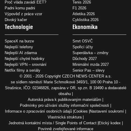
Proč vláda zavádí EET?
Tenis 2026
Padni komu padni
F1 2026
Výpověď z práce vzor
Atletika 2026
Divoký kačer
Cyklistika 2026
Technologie
Ekonomika
SpaceX na burze
Smrt OSVČ
Nejlepší telefony
Spořicí účty
Nejlepší AI zdarma
Superdávka – změny
Nejlepší chytré hodinky
Důchody 2027
Nejlepší VPN – srovnání
Minimální mzda 2027
Netflix filmy a seriály
Senior Pas – slevy
© 2001 - 2026 Copyright
CZECH NEWS CENTER a.s.
se sídlem náměstí Marie Schmolkové 3493/1, 100 00 Praha 10 -
Strašnice, IČO: 02346826, zapsána v OR, sp.zn. B 19490 a dodavatelé
obsahu
Autorská práva k publikovaným materiálům
Podmínky pro užívání služby informační společnosti
Informace o zpracování osobních údajů
Cookies
Nastavení soukromí
Vlastnická struktura
Jednotná kontaktní místa / Single Points of Contact
Etický kodex
Povinně zveřejňované informace