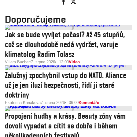
Doporučujeme
Jak se bude vyvíjet počasí? Až 45 stupňů,
což se dlouhodobě nedá vydržet, varuje
klimatolog Radim Tolasz
Viliam Buchert
7. srpna 2026
12:00
Video
Zalužnyj zpochybnil vstup do NATO. Aliance
už je jen iluzí bezpečnosti, řídí ji staré
doktríny
Ekaterina Kanakova
7. srpna 2026
06:00
Komentáře
Propojení hudby a krásy. Beauty zóny vám
dovolí vypadat a cítit se dobře i během
několikadenních festivalů