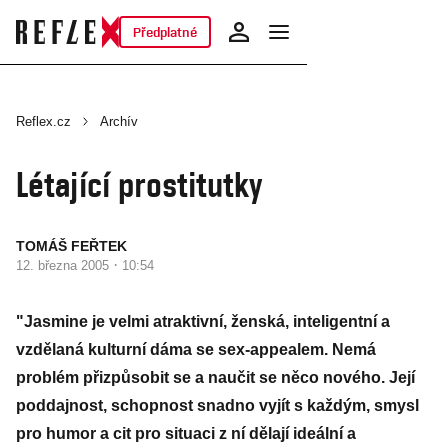
Předplatné
Reflex.cz
Archív
Létající prostitutky
TOMÁŠ FEŘTEK
·
12. března 2005
10:54
"Jasmine je velmi atraktivní, ženská, inteligentní a
vzdělaná kulturní dáma se sex-appealem. Nemá
problém přizpůsobit se a naučit se něco nového. Její
poddajnost, schopnost snadno vyjít s každým, smysl
pro humor a cit pro situaci z ní dělají ideální a