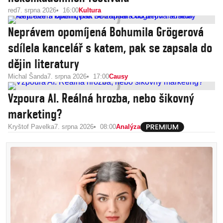
red
7. srpna 2026
16:00
Kultura
Neprávem opomíjená Bohumila Grögerová
sdílela kancelář s katem, pak se zapsala do
dějin literatury
Michal Šanda
7. srpna 2026
17:00
Causy
Vzpoura AI. Reálná hrozba, nebo šikovný
marketing?
Kryštof Pavelka
7. srpna 2026
08:00
Analýza