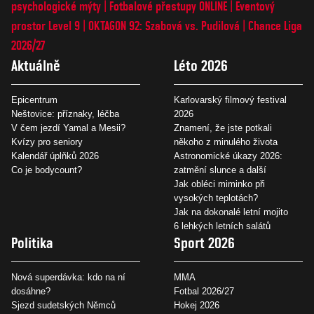
psychologické mýty
Fotbalové přestupy ONLINE
Eventový
prostor Level 9
OKTAGON 92: Szabová vs. Pudilová
Chance Liga
2026/27
Aktuálně
Léto 2026
Epicentrum
Karlovarský filmový festival
Neštovice: příznaky, léčba
2026
V čem jezdí Yamal a Mesii?
Znamení, že jste potkali
Kvízy pro seniory
někoho z minulého života
Kalendář úplňků 2026
Astronomické úkazy 2026:
Co je bodycount?
zatmění slunce a další
Jak obléci miminko při
vysokých teplotách?
Jak na dokonalé letní mojito
6 lehkých letních salátů
Politika
Sport 2026
Nová superdávka: kdo na ní
MMA
dosáhne?
Fotbal 2026/27
Sjezd sudetských Němců
Hokej 2026