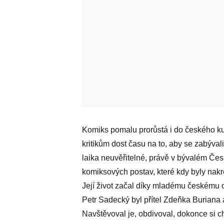
Komiks pomalu prorůstá i do českého ku
kritikům dost času na to, aby se zabýval
laika neuvěřitelné, právě v bývalém Čes
komiksových postav, které kdy byly nak
Její život začal díky mladému českému o
Petr Sadecký byl přítel Zdeňka Buriana
Navštěvoval je, obdivoval, dokonce si cht