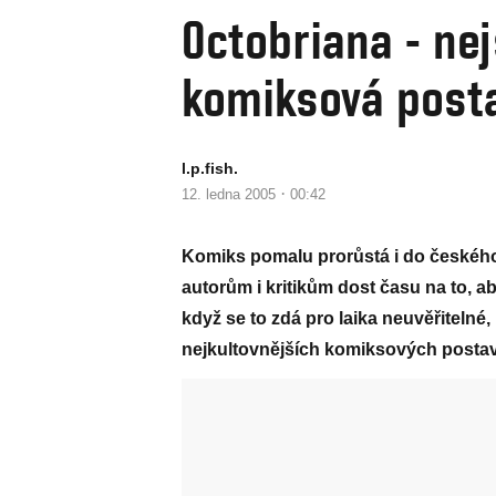
Octobriana - ne
komiksová post
l.p.fish.
·
12. ledna 2005
00:42
Komiks pomalu prorůstá i do českého
autorům i kritikům dost času na to, a
když se to zdá pro laika neuvěřiteln
nejkultovnějších komiksových postav,