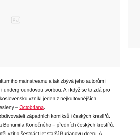
lturního mainstreamu a tak zbývá jeho autorům i
i i undergroundovou tvorbou. A i když se to zdá pro
koslovensku vznikl jeden z nejkultovnějších
resleny –
Octobriana
.
bdivovateli západních komiksů i českých kreslířů.
 a Bohumila Konečného – předních českých kreslířů.
ěl vzít o šestnáct let starší Burianovu dceru. A