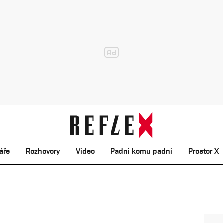
áře
Rozhovory
Video
Padni komu padni
Prostor X