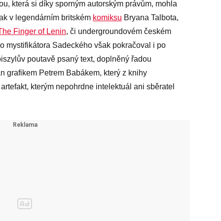
tou, která si díky sporným autorským právům, mohla
 jak v legendárním britském
komiksu
Bryana Talbota,
The Finger of Lenin
, či undergroundovém českém
ho mystifikátora Sadeckého však pokračoval i po
piszylův poutavě psaný text, doplněný řadou
án grafikem Petrem Babákem, který z knihy
artefakt, kterým nepohrdne intelektuál ani sběratel