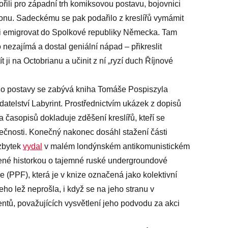
řili pro západní trh komiksovou postavu, bojovnici
azonu. Sadeckému se pak podařilo z kreslířů vymámit
imi emigrovat do Spolkové republiky Německa. Tam
oho nezajímá a dostal geniální nápad – přikreslit
t ji na Octobrianu a učinit z ní „ryzí duch Říjnové
o postavy se zabývá kniha Tomáše Pospiszyla
datelství Labyrint. Prostřednictvím ukázek z dopisů
časopisů dokladuje zděšení kreslířů, kteří se
pečnosti. Konečný nakonec dosáhl stažení části
zbytek
vydal
v malém londýnském antikomunistickém
lené historkou o tajemné ruské undergroundové
e (PPF), která je v knize označená jako kolektivní
o lež neprošla, i když se na jeho stranu v
ntů, považujících vysvětlení jeho podvodu za akci