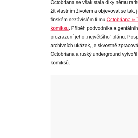
Octobriana se však stala díky němu rari
žít vlastním životem a objevovat se tak,
finském nezávislém filmu
Octobriana & 
komiksu
. Příběh podvodníka a geniální
prozrazení jeho „největšího“ plánu. Pos
archivních ukázek, je skvostně zpracov
Octobriana a ruský underground vytvořil 
komiksů.