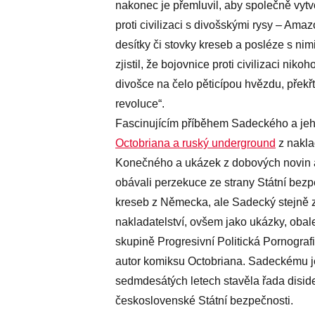
nakonec je přemluvil, aby společně vytvo
proti civilizaci s divošskými rysy – Am
desítky či stovky kreseb a posléze s n
zjistil, že bojovnice proti civilizaci nik
divošce na čelo pěticípou hvězdu, překřtí
revoluce“.
Fascinujícím příběhem Sadeckého a jeh
Octobriana a ruský underground
z nakla
Konečného a ukázek z dobových novin a 
obávali perzekuce ze strany Státní bez
kreseb z Německa, ale Sadecký stejně 
nakladatelství, ovšem jako ukázky, oba
skupině Progresivní Politická Pornografi
autor komiksu Octobriana. Sadeckému jeh
sedmdesátých letech stavěla řada diside
československé Státní bezpečnosti.