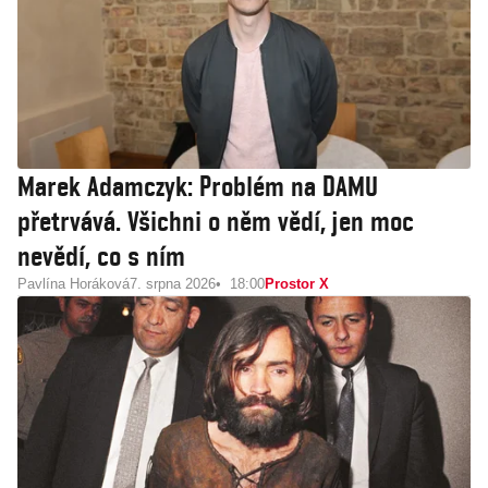
Marek Adamczyk: Problém na DAMU
přetrvává. Všichni o něm vědí, jen moc
nevědí, co s ním
Pavlína Horáková
7. srpna 2026
18:00
Prostor X