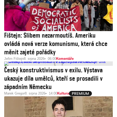
Fištejn: Slibem nezarmoutíš. Ameriku
ovládá nová verze komunismu, která chce
měnit zajeté pořádky
Jefim Fištejn
8. srpna 2026
06:00
Komentáře
Český konstruktivismus v exilu. Výstava
ukazuje díla umělců, kteří se prosadili v
západním Německu
Marek Gregor
8. srpna 2026
14:00
Kultura