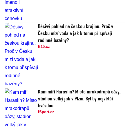
Děsivý pohled na českou krajinu. Proč v
Česku mizí voda a jak k tomu přispívají
rodinné bazény?
E15.cz
Kam míří Haraslín? Místo mrakodrapů oázy,
stadion velký jak v Plzni. Byl by největší
hvězdou
iSport.cz