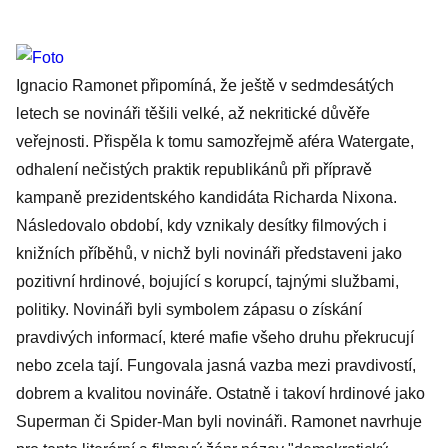
Ignacio Ramonet připomíná, že ještě v sedmdesátých
letech se novináři těšili velké, až nekritické důvěře
veřejnosti. Přispěla k tomu samozřejmě aféra Watergate,
odhalení nečistých praktik republikánů při přípravě
kampaně prezidentského kandidáta Richarda Nixona.
Následovalo období, kdy vznikaly desítky filmových i
knižních příběhů, v nichž byli novináři představeni jako
pozitivní hrdinové, bojující s korupcí, tajnými službami,
politiky. Novináři byli symbolem zápasu o získání
pravdivých informací, které mafie všeho druhu překrucují
nebo zcela tají. Fungovala jasná vazba mezi pravdivostí,
dobrem a kvalitou novináře. Ostatně i takoví hrdinové jako
Superman či Spider-Man byli novináři. Ramonet navrhuje