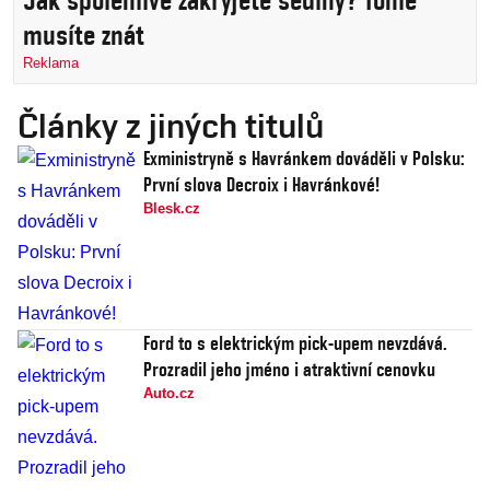
Jak spolehlivě zakryjete šediny? Tohle
musíte znát
Reklama
Články z jiných titulů
Exministryně s Havránkem dováděli v Polsku:
První slova Decroix i Havránkové!
Blesk.cz
Ford to s elektrickým pick-upem nevzdává.
Prozradil jeho jméno i atraktivní cenovku
Auto.cz