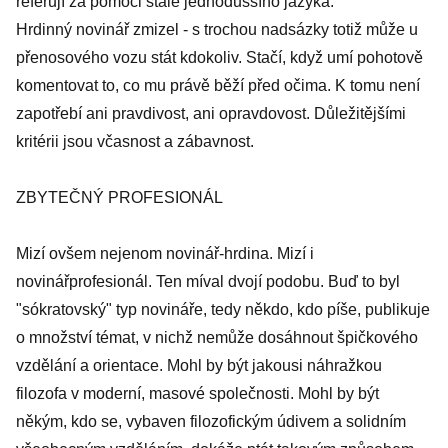
referují za pomoci stále jednoduššího jazyka.
Hrdinný novinář zmizel - s trochou nadsázky totiž může u
přenosového vozu stát kdokoliv. Stačí, když umí pohotově
komentovat to, co mu právě běží před očima. K tomu není
zapotřebí ani pravdivost, ani opravdovost. Důležitějšími
kritérii jsou včasnost a zábavnost.
ZBYTEČNÝ PROFESIONÁL
Mizí ovšem nejenom novinář-hrdina. Mizí i
novinářprofesionál. Ten míval dvojí podobu. Buď to byl
"sókratovský" typ novináře, tedy někdo, kdo píše, publikuje
o množství témat, v nichž nemůže dosáhnout špičkového
vzdělání a orientace. Mohl by být jakousi náhražkou
filozofa v moderní, masové společnosti. Mohl by být
někým, kdo se, vybaven filozofickým údivem a solidním