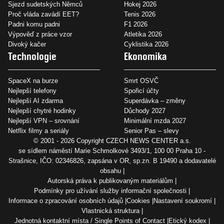
Sjezd sudetských Němců
Hokej 2026
Proč vláda zavádí EET?
Tenis 2026
Padni komu padni
F1 2026
Výpověď z práce vzor
Atletika 2026
Divoký kačer
Cyklistika 2026
Technologie
Ekonomika
SpaceX na burze
Smrt OSVČ
Nejlepší telefony
Spořicí účty
Nejlepší AI zdarma
Superdávka – změny
Nejlepší chytré hodinky
Důchody 2027
Nejlepší VPN – srovnání
Minimální mzda 2027
Netflix filmy a seriály
Senior Pas – slevy
© 2001 - 2026 Copyright
CZECH NEWS CENTER a.s.
se sídlem náměstí Marie Schmolkové 3493/1, 100 00 Praha 10 -
Strašnice, IČO: 02346826, zapsána v OR, sp.zn. B 19490 a dodavatelé
obsahu
Autorská práva k publikovaným materiálům
Podmínky pro užívání služby informační společnosti
Informace o zpracování osobních údajů
Cookies
Nastavení soukromí
Vlastnická struktura
Jednotná kontaktní místa / Single Points of Contact
Etický kodex