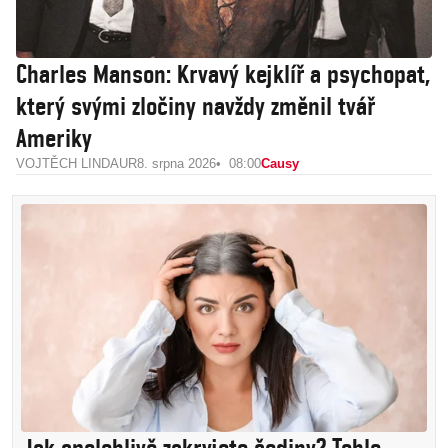
Charles Manson: Krvavý kejklíř a psychopat,
který svými zločiny navždy změnil tvář
Ameriky
VOJTĚCH LINDAUR
8. srpna 2026
08:00
Causy