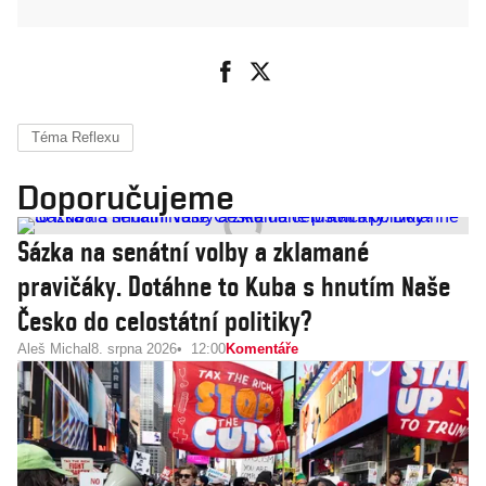
Téma Reflexu
Doporučujeme
Sázka na senátní volby a zklamané
pravičáky. Dotáhne to Kuba s hnutím Naše
Česko do celostátní politiky?
Aleš Michal
8. srpna 2026
12:00
Komentáře