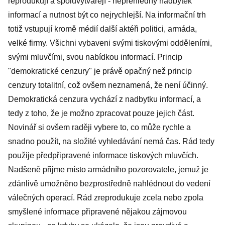
reprodukují a spoluvytvářejí - nepřehledný nadbytek
informací a nutnost být co nejrychlejší. Na informační trh
totiž vstupují kromě médií další aktéři politici, armáda,
velké firmy. Všichni vybaveni svými tiskovými odděleními,
svými mluvčími, svou nabídkou informací. Princip
"demokratické cenzury" je právě opačný než princip
cenzury totalitní, což ovšem neznamená, že není účinný.
Demokratická cenzura vychází z nadbytku informací, a
tedy z toho, že je možno zpracovat pouze jejich část.
Novinář si ovšem raději vybere to, co může rychle a
snadno použít, na složité vyhledávání nemá čas. Rád tedy
použije předpřipravené informace tiskových mluvčích.
Nadšeně přijme místo armádního pozorovatele, jemuž je
zdánlivě umožněno bezprostředně nahlédnout do vedení
válečných operací. Rád zreprodukuje zcela nebo zpola
smyšlené informace připravené nějakou zájmovou