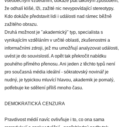
všeobecným vzděláním, dokáže ptát takovým způsobem,
že odhalí klišé, lži, zažité nic nevypovídající stereotypy.
Kdo dokáže představit lidi i události nad rámec běžně
zažitého obrazu.
Druhá možnost je "akademický" typ, specialista s
vynikajícím vzděláním v určité oblasti, zkušenostmi a
informačními zdroji, jež mu umožňují analyzovat události,
uvést je do souvislostí. A opět tak překročit nabídku
pouhého přímého přenosu. Ani jeden z těchto typů není
pro současná média ideální - sókratovský novinář je
nudný, je typickou mluvící hlavou, akademik je pomalý,
potřebuje ke sdělení příliš mnoho času.
DEMOKRATICKÁ CENZURA
Pravdivost médií navíc ovlivňuje i to, co ona sama