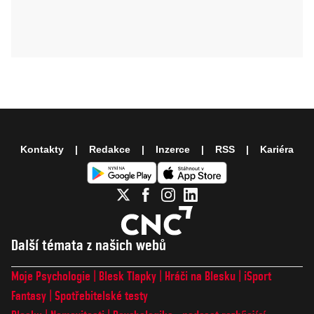
Kontakty
Redakce
Inzerce
RSS
Kariéra
Další témata z našich webů
Moje Psychologie
Blesk Tlapky
Hráči na Blesku
iSport
Fantasy
Spotřebitelské testy