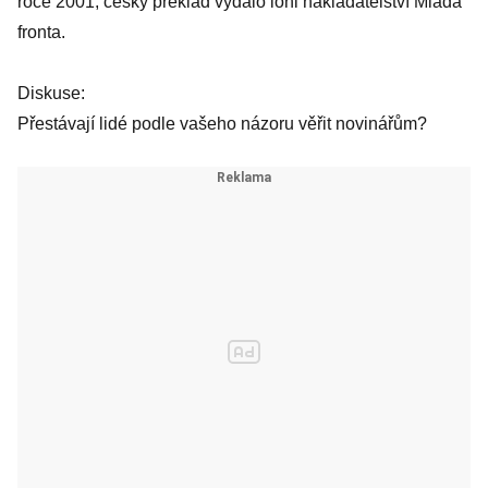
roce 2001, český překlad vydalo loni nakladatelství Mladá
fronta.
Diskuse:
Přestávají lidé podle vašeho názoru věřit novinářům?