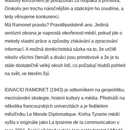
Masový konzument je považován za hlupáka a primitiva,
čímkoliv jen trochu náročnějším a statickým ho znudíme, a
tedy věnujeme konkurenci.
Má Ramonet pravdu? Pravděpodobně ano. Jediná
seriózní obrana je naprostá otevřenost médií, pokud jde o
metody vlastní práce a způsoby získávání a zpracování
informací. A možná donkichotská sázka na to, že určitě
nikoliv všichni čtenáři a diváci jsou primitivové a že je tu
stále dostatečně velký okruh lidí, co požadují hlubší pohled
na svět, ve kterém žijí.
IGNACIO RAMONET (1943) je odborníkem na geopolitiku,
mezinárodní strategie, historii kultury a média. Přednáší na
několika francouzských univerzitách a je ředitelem
měsíčníku Le Monde Diplomatique. Kniha Tyranie médií
vyšla v originále jako La tyrannie de la communication v