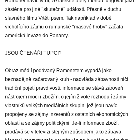
Ramonet navíc tvrdí, že falešné aféry mohou fungovat jako
zástěna pro jiné "skutečné" události. Přesně v duchu
slavného filmu Vrtěti psem. Tak například v době
vrcholícího zájmu o rumunské "masové hroby" začala
americká invaze do Panamy.
JSOU ČTENÁŘI TUPCI?
Obraz médií podávaný Ramonetem vypadá jako
beznadějně začarovaný kruh - nadvláda zábavnosti ničí
tradiční pojetí pravdivosti, informace se stává zároveň
nástrojem moci i zbožím, o jejím životě rozhodují zájmy
vlastníků velkých mediálních skupin, jež jsou navíc
propojeny se zájmy inzerentů z ostatních ekonomických
oblastí a se zájmy politickými. Je-li informace zboží,
prodává se v televizi stejným způsobem jako zábava.