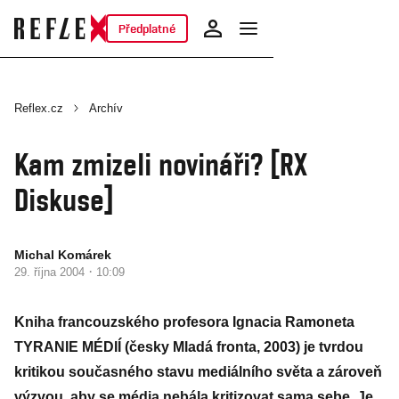
Předplatné
Reflex.cz
Archív
Kam zmizeli novináři? [RX
Diskuse]
Michal Komárek
·
29. října 2004
10:09
Kniha francouzského profesora Ignacia Ramoneta
TYRANIE MÉDIÍ (česky Mladá fronta, 2003) je tvrdou
kritikou současného stavu mediálního světa a zároveň
výzvou, aby se média nebála kritizovat sama sebe. Je