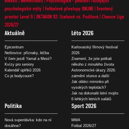
Blesku
Nemovitosti
Psychologika - podcast rozbíjející
psychologické mýty
Fotbalové přestupy ONLINE
Eventový
prostor Level 9
OKTAGON 92: Szabová vs. Pudilová
Chance Liga
2026/27
Aktuálně
Léto 2026
Epicentrum
Karlovarský filmový festival
Neštovice: příznaky, léčba
2026
V čem jezdí Yamal a Mesii?
Znamení, že jste potkali
Kvízy pro seniory
někoho z minulého života
Kalendář úplňků 2026
Astronomické úkazy 2026:
Co je bodycount?
zatmění slunce a další
Jak obléci miminko při
vysokých teplotách?
Jak na dokonalé letní mojito
6 lehkých letních salátů
Politika
Sport 2026
Nová superdávka: kdo na ní
MMA
dosáhne?
Fotbal 2026/27