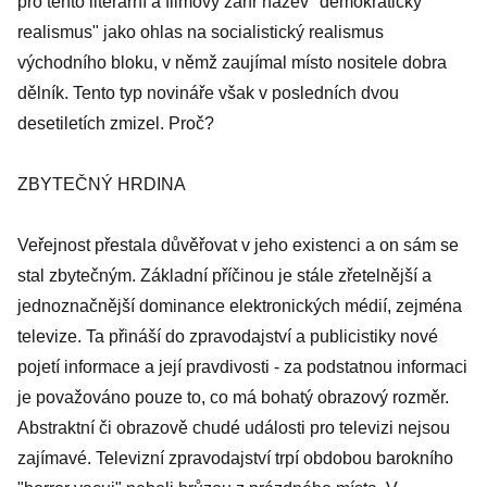
pro tento literární a filmový žánr název "demokratický
realismus" jako ohlas na socialistický realismus
východního bloku, v němž zaujímal místo nositele dobra
dělník. Tento typ novináře však v posledních dvou
desetiletích zmizel. Proč?
ZBYTEČNÝ HRDINA
Veřejnost přestala důvěřovat v jeho existenci a on sám se
stal zbytečným. Základní příčinou je stále zřetelnější a
jednoznačnější dominance elektronických médií, zejména
televize. Ta přináší do zpravodajství a publicistiky nové
pojetí informace a její pravdivosti - za podstatnou informaci
je považováno pouze to, co má bohatý obrazový rozměr.
Abstraktní či obrazově chudé události pro televizi nejsou
zajímavé. Televizní zpravodajství trpí obdobou barokního