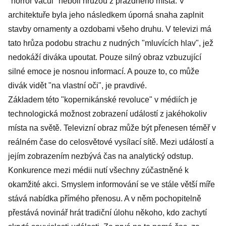
"horror vacui" neboli hrůzou z prázdného místa. V
architektuře byla jeho následkem úporná snaha zaplnit
stavby ornamenty a ozdobami všeho druhu. V televizi má
tato hrůza podobu strachu z nudných "mluvících hlav", jež
nedokáží diváka upoutat. Pouze silný obraz vzbuzující
silné emoce je nosnou informací. A pouze to, co může
divák vidět "na vlastní oči", je pravdivé.
Základem této "kopernikánské revoluce" v médiích je
technologická možnost zobrazení událostí z jakéhokoliv
místa na světě. Televizní obraz může být přenesen téměř v
reálném čase do celosvětové vysílací sítě. Mezi událostí a
jejím zobrazením nezbývá čas na analytický odstup.
Konkurence mezi médii nutí všechny zúčastněné k
okamžité akci. Smyslem informování se ve stále větší míře
stává nabídka přímého přenosu. A v něm pochopitelně
přestává novinář hrát tradiční úlohu někoho, kdo zachytí