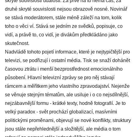
skryté souvislosti události. Za prvé na to nemá čas, za
druhé skryté souvislosti nejsou obrazově nosné. Novinář
se stává moderátorem, stále méně záleží na tom, kolik
toho o věci ví. Stává se jedním ze svědků, popisuje, co
vidí, a právě to, co vidí, je divákům předkládáno jako
skutečnost.
Nadvládě tohoto pojetí informace, které je nejtypičtější pro
televizi, se podřizují i ostatní média. Tisk se snaží dohánět
časovou ztrátu i menší bezprostřednost emocionálního
působení. Hlavní televizní zprávy se pro něj stávají
rámcem a měřítkem jeho vlastního zpravodajství. Nejenže
se věnuje stejným tématům, ale usiluje i o co nejsdílnější,
nejzábavnější formu - krátké texty, hodně fotografií. Je to
velký paradox - svět prochází globalizací, masívními
politickými proměnami, objevují se nové konflikty, struktury
jsou stále nepřehlednější a složitější, ale média o tom