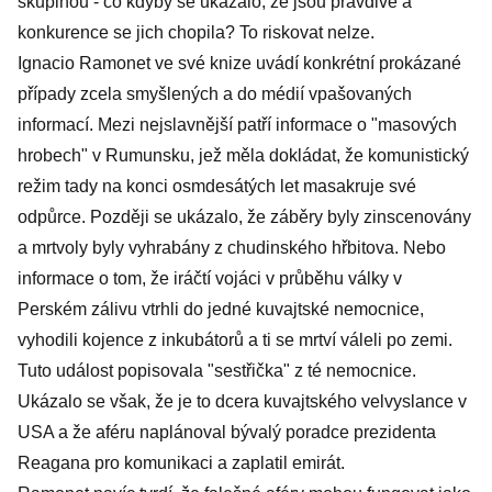
skupinou - co kdyby se ukázalo, že jsou pravdivé a
konkurence se jich chopila? To riskovat nelze.
Ignacio Ramonet ve své knize uvádí konkrétní prokázané
případy zcela smyšlených a do médií vpašovaných
informací. Mezi nejslavnější patří informace o "masových
hrobech" v Rumunsku, jež měla dokládat, že komunistický
režim tady na konci osmdesátých let masakruje své
odpůrce. Později se ukázalo, že záběry byly zinscenovány
a mrtvoly byly vyhrabány z chudinského hřbitova. Nebo
informace o tom, že iráčtí vojáci v průběhu války v
Perském zálivu vtrhli do jedné kuvajtské nemocnice,
vyhodili kojence z inkubátorů a ti se mrtví váleli po zemi.
Tuto událost popisovala "sestřička" z té nemocnice.
Ukázalo se však, že je to dcera kuvajtského velvyslance v
USA a že aféru naplánoval bývalý poradce prezidenta
Reagana pro komunikaci a zaplatil emirát.