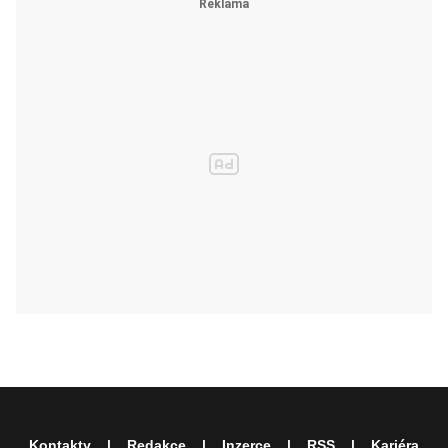
Kontakty
Redakce
Inzerce
RSS
Kariéra