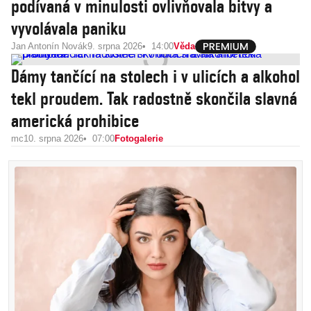
podívaná v minulosti ovlivňovala bitvy a
vyvolávala paniku
Jan Antonín Novák
9. srpna 2026
14:00
Věda
Dámy tančící na stolech i v ulicích a alkohol
tekl proudem. Tak radostně skončila slavná
americká prohibice
mc
10. srpna 2026
07:00
Fotogalerie