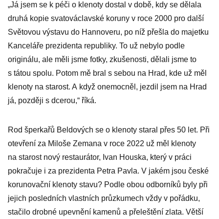
„Já jsem se k péči o klenoty dostal v době, kdy se dělala
druhá kopie svatováclavské koruny v roce 2000 pro další
Světovou výstavu do Hannoveru, po níž přešla do majetku
Kanceláře prezidenta republiky. To už nebylo podle
originálu, ale měli jsme fotky, zkušenosti, dělali jsme to
s tátou spolu. Potom mě bral s sebou na Hrad, kde už měl
klenoty na starost. A když onemocněl, jezdil jsem na Hrad
já, později s dcerou,“ říká.
Rod šperkařů Beldových se o klenoty staral přes 50 let. Při
otevření za Miloše Zemana v roce 2022 už měl klenoty
na starost nový restaurátor, Ivan Houska, který v práci
pokračuje i za prezidenta Petra Pavla. V jakém jsou české
korunovační klenoty stavu? Podle obou odborníků byly při
jejich posledních vlastních průzkumech vždy v pořádku,
stačilo drobné upevnění kamenů a přeleštění zlata. Větší