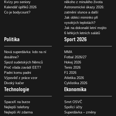
Kvízy pro seniory
někoho z minulého života
Kalendář úplňků 2026
Astronomické úkazy 2026:
Co je bodycount?
zatmění slunce a další
Jak obléci miminko při
vysokých teplotách?
Jak na dokonalé letní mojito
6 lehkých letních salátů
Politika
Sport 2026
Nová superdávka: kdo na ní
MMA
dosáhne?
Fotbal 2026/27
Sjezd sudetských Němců
Hokej 2026
Proč vláda zavádí EET?
Tenis 2026
Padni komu padni
F1 2026
Výpověď z práce vzor
Atletika 2026
Divoký kačer
Cyklistika 2026
Technologie
Ekonomika
SpaceX na burze
Smrt OSVČ
Nejlepší telefony
Spořicí účty
Nejlepší AI zdarma
Superdávka – změny