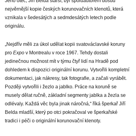
Jeho otec, Jiří Belda starší, byl spoluautorem dosud
nejvěrnější kopie českých korunovačních klenotů, která
vznikala v šedesátých a sedmdesátých letech podle
originálu.
„Nejdřív měli za úkol udělat kopii svatováclavské koruny
pro
Expo
v Montrealu v roce 1967. Tehdy dostali
jedinečnou možnost mít v týmu čtyř lidí na Hradě pod
dohledem k dispozici originální korunu. Vytvořili kompletní
dokumentaci, jak nákresy, tak fotografie, a začali vyrábět.
Později vytvořili i žezlo a jablko. Práce na koruně se
musely dělat ručně, základní segmenty jablka a žezla se
odlévaly. Každá věc byla jinak náročná,“ říká šperkař Jiří
Belda mladší, který po otci pokračoval ve šperkařské
tradici i péči o originální korunovační klenoty.