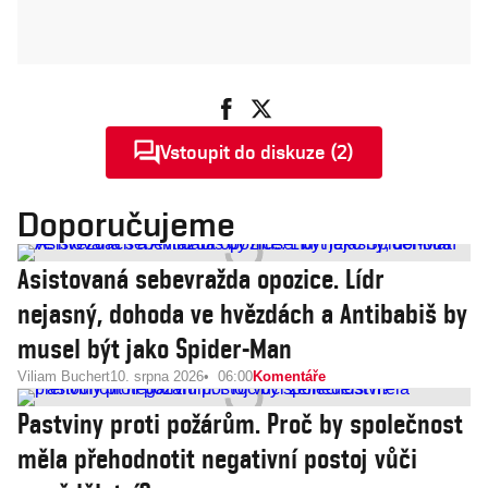
Vstoupit do diskuze (2)
Doporučujeme
Asistovaná sebevražda opozice. Lídr
nejasný, dohoda ve hvězdách a Antibabiš by
musel být jako Spider-Man
Viliam Buchert
10. srpna 2026
06:00
Komentáře
Pastviny proti požárům. Proč by společnost
měla přehodnotit negativní postoj vůči