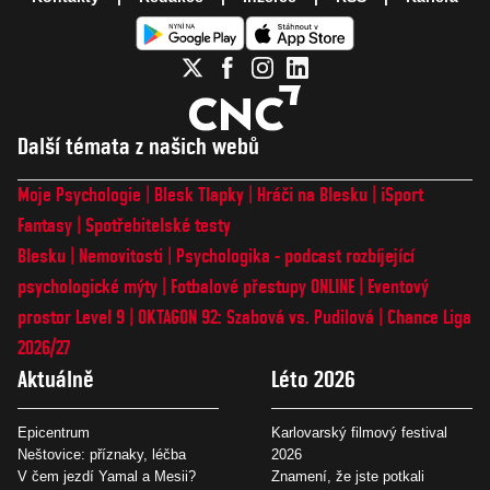
Další témata z našich webů
Moje Psychologie
Blesk Tlapky
Hráči na Blesku
iSport
Fantasy
Spotřebitelské testy
Blesku
Nemovitosti
Psychologika - podcast rozbíjející
psychologické mýty
Fotbalové přestupy ONLINE
Eventový
prostor Level 9
OKTAGON 92: Szabová vs. Pudilová
Chance Liga
2026/27
Aktuálně
Léto 2026
Epicentrum
Karlovarský filmový festival
Neštovice: příznaky, léčba
2026
V čem jezdí Yamal a Mesii?
Znamení, že jste potkali