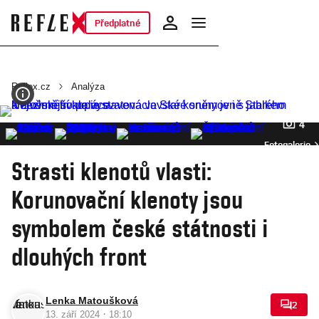
Předplatné
Reflex.cz
Analýza
4
Fotogalerie
Strasti klenotů vlasti:
Korunovační klenoty jsou
symbolem české státnosti i
dlouhých front
Lenka Matoušková
2
·
13. září 2024
18:10