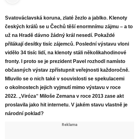
Svatováclavská koruna, zlaté žezlo a jablko. Klenoty
českých králů se u Čechů těší enormnímu zájmu – a to
už na Hradě dávno žádný král nesedí. Pokaždé
přilákají desítky tisíc zájemců. Poslední výstavu vloni
vidělo 34 tisíc lidí, na klenoty stáli několikahodinové
fronty. I proto se je prezident Pavel rozhodl namísto
občasných výstav zpřístupnit veřejnosti každoročně.
Mluvilo se o nich také v souvislosti se spekulacemi
o okolnostech jejich vyjmutí mimo výstavu v roce
2022. „Viróza“ Miloše Zemana v roce 2013 zase akt
proslavila jako hit internetu. V jakém stavu vlastně je
národní poklad?