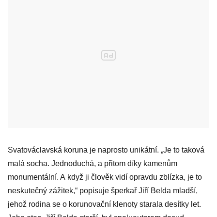
Svatováclavská koruna je naprosto unikátní. „Je to taková
malá socha. Jedno­duchá, a přitom díky kamenům
monumentální. A když ji člověk vidí opravdu zblízka, je to
neskutečný zážitek,“ popisuje šperkař Jiří Belda mladší,
jehož rodina se o korunovační klenoty starala desítky let.