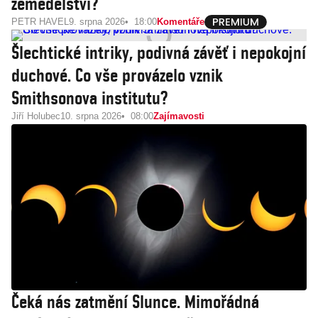
zemědělství?
PETR HAVEL
9. srpna 2026
18:00
Komentáře
Šlechtické intriky, podivná závěť i nepokojní
duchové. Co vše provázelo vznik
Smithsonova institutu?
Jiří Holubec
10. srpna 2026
08:00
Zajímavosti
Čeká nás zatmění Slunce. Mimořádná