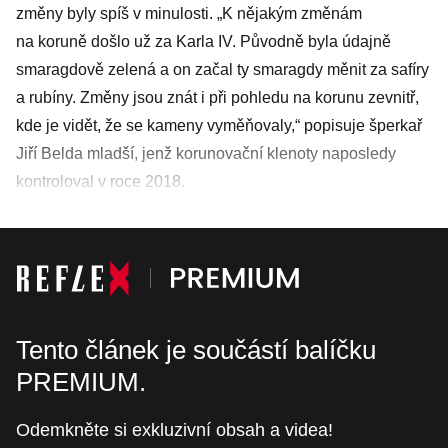
změny byly spíš v minulosti. „K nějakým změnám
na koruně došlo už za Karla IV. Původně byla údajně
smaragdově zelená a on začal ty smaragdy měnit za safíry
a rubíny. Změny jsou znát i při pohledu na korunu zevnitř,
kde je vidět, že se kameny vyměňovaly,“ popisuje šperkař
Jiří Belda mladší, jenž korunovační klenoty naposledy
kontroloval v roce 2018.
Tento článek je součástí balíčku
PREMIUM.
Odemkněte si exkluzivní obsah a videa!