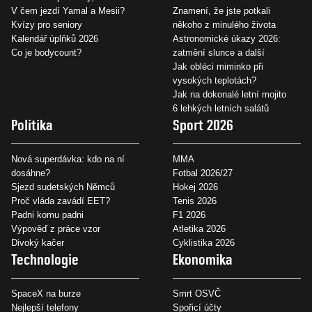
V čem jezdí Yamal a Mesii?
Znamení, že jste potkali
Kvízy pro seniory
někoho z minulého života
Kalendář úplňků 2026
Astronomické úkazy 2026:
Co je bodycount?
zatmění slunce a další
Jak obléci miminko při
vysokých teplotách?
Jak na dokonalé letní mojito
6 lehkých letních salátů
Politika
Sport 2026
Nová superdávka: kdo na ní
MMA
dosáhne?
Fotbal 2026/27
Sjezd sudetských Němců
Hokej 2026
Proč vláda zavádí EET?
Tenis 2026
Padni komu padni
F1 2026
Výpověď z práce vzor
Atletika 2026
Divoký kačer
Cyklistika 2026
Technologie
Ekonomika
SpaceX na burze
Smrt OSVČ
Nejlepší telefony
Spořicí účty