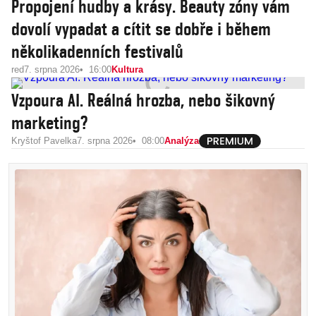
Propojení hudby a krásy. Beauty zóny vám
dovolí vypadat a cítit se dobře i během
několikadenních festivalů
red
7. srpna 2026
16:00
Kultura
Vzpoura AI. Reálná hrozba, nebo šikovný
marketing?
Kryštof Pavelka
7. srpna 2026
08:00
Analýza