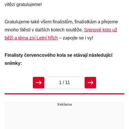
vítězi gratulujeme!
Gratulujeme také všem finalistům, finalistkám a přejeme
mnoho štěstí v dalších kolech soutěže.
Srpnové kolo už
běží a téma zní Letní hřích
– zapojte se i vy!
Finalisty červencového kola se stávají následující
snímky:
1
/ 11