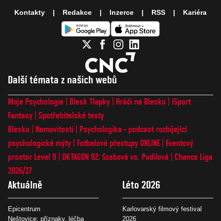
Kontakty
Redakce
Inzerce
RSS
Kariéra
Další témata z našich webů
Moje Psychologie
Blesk Tlapky
Hráči na Blesku
iSport
Fantasy
Spotřebitelské testy
Blesku
Nemovitosti
Psychologika - podcast rozbíjející
psychologické mýty
Fotbalové přestupy ONLINE
Eventový
prostor Level 9
OKTAGON 92: Szabová vs. Pudilová
Chance Liga
2026/27
Aktuálně
Léto 2026
Epicentrum
Karlovarský filmový festival
Neštovice: příznaky, léčba
2026