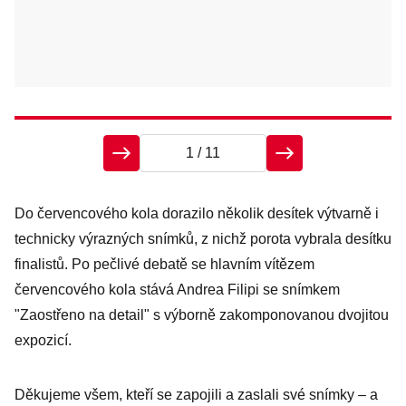
1
/ 11
Ed
Do červencového kola dorazilo několik desítek výtvarně i
Ed
technicky výrazných snímků, z nichž porota vybrala desítku
finalistů. Po pečlivé debatě se hlavním vítězem
červencového kola stává Andrea Filipi se snímkem
"Zaostřeno na detail" s výborně zakomponovanou dvojitou
expozicí.
Děkujeme všem, kteří se zapojili a zaslali své snímky – a