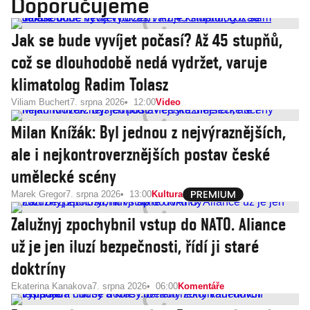
Doporučujeme
Jak se bude vyvíjet počasí? Až 45 stupňů,
což se dlouhodobě nedá vydržet, varuje
klimatolog Radim Tolasz
Viliam Buchert
7. srpna 2026
12:00
Video
Milan Knížák: Byl jednou z nejvýraznějších,
ale i nejkontroverznějších postav české
umělecké scény
Marek Gregor
7. srpna 2026
13:00
Kultura
Zalužnyj zpochybnil vstup do NATO. Aliance
už je jen iluzí bezpečnosti, řídí ji staré
doktríny
Ekaterina Kanakova
7. srpna 2026
06:00
Komentáře