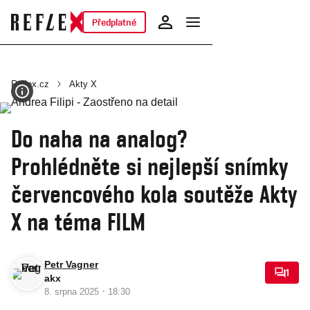
Předplatné
Reflex.cz
Akty X
Do naha na analog?
Prohlédněte si nejlepší snímky
červencového kola soutěže Akty
X na téma FILM
Petr Vagner
1
akx
·
8. srpna 2025
18:30