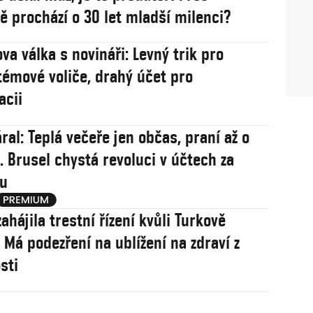
 prochází o 30 let mladší milenci?
va válka s novináři: Levný trik pro
témové voliče, drahý účet pro
acii
ral: Teplá večeře jen občas, praní až o
. Brusel chystá revoluci v účtech za
nu
zahájila trestní řízení kvůli Turkově
 Má podezření na ublížení na zdraví z
sti