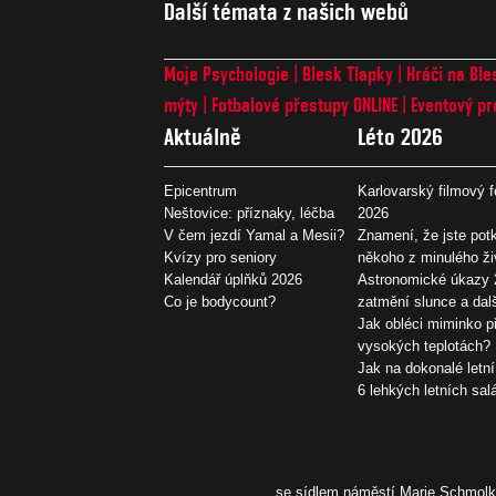
Další témata z našich webů
Moje Psychologie
Blesk Tlapky
Hráči na Ble
mýty
Fotbalové přestupy ONLINE
Eventový pr
Aktuálně
Léto 2026
Epicentrum
Karlovarský filmový f
Neštovice: příznaky, léčba
2026
V čem jezdí Yamal a Mesii?
Znamení, že jste potk
Kvízy pro seniory
někoho z minulého ži
Kalendář úplňků 2026
Astronomické úkazy 
Co je bodycount?
zatmění slunce a dal
Jak obléci miminko př
vysokých teplotách?
Jak na dokonalé letní
6 lehkých letních sal
se sídlem náměstí Marie Schmolko