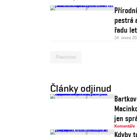
Přírodn
pestrá 
řadu let
24. února 20
Předchozí
Články odjinud
Bartkov
Macinko
jen spr
Komentáře
Kdyby t