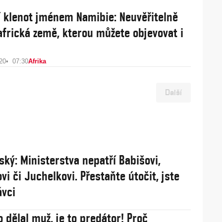
í klenot jménem Namibie: Neuvěřitelně
africká země, kterou můžete objevovat i
20
07:30
Afrika
Další
ský: Ministerstva nepatří Babišovi,
vi či Juchelkovi. Přestaňte útočit, jste
ávci
o dělal muž, je to predátor! Proč