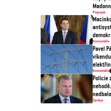
Madonně
Poprask
Macinko
antisys
demokr
Komentáře
Pavel Pá
víkendu
elektři
Komentáře
Policie 
nehodě.
nedbalo
Zprávy