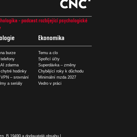
hologika - podcast rozbíjející psychologické
7
ologie
Ekonomika
na burze
Temu a clo
 telefony
Spořicí účty
 AI zdarma
Superdávka – změny
 chytré hodinky
Chybějící roky k důchodu
í VPN – srovnání
Minimální mzda 2027
ilmy a seriály
Vedro v práci
zn. B 19490 a dodavatelé obsahu