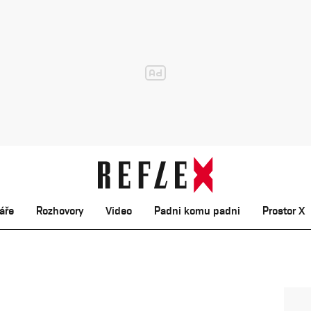
áře
Rozhovory
Video
Padni komu padni
Prostor X