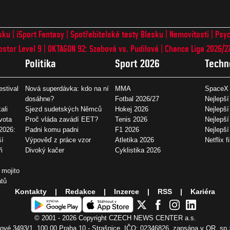
sku
iSport Fantasy
Spotřebitelské testy Blesku
Nemovitosti
Psyc
ostor Level 9
OKTAGON 92: Szabová vs. Pudilová
Chance Liga 2026/2
Politika
Sport 2026
Techn
estival
Nová superdávka: kdo na ní
MMA
SpaceX 
dosáhne?
Fotbal 2026/27
Nejlepší
ali
Sjezd sudetských Němců
Hokej 2026
Nejlepší
vota
Proč vláda zavádí EET?
Tenis 2026
Nejlepší
2026:
Padni komu padni
F1 2026
Nejlepš
ší
Výpověď z práce vzor
Atletika 2026
Netflix f
i
Divoký kačer
Cyklistika 2026
 mojito
átů
Kontakty
Redakce
Inzerce
RSS
Kariéra
© 2001 - 2026 Copyright
CZECH NEWS CENTER a.s.
vé 3493/1, 100 00 Praha 10 - Strašnice, IČO: 02346826, zapsána v OR, sp.