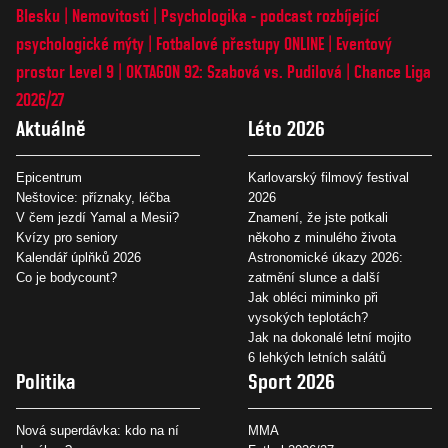
Blesku
Nemovitosti
Psychologika - podcast rozbíjející
psychologické mýty
Fotbalové přestupy ONLINE
Eventový
prostor Level 9
OKTAGON 92: Szabová vs. Pudilová
Chance Liga
2026/27
Aktuálně
Léto 2026
Epicentrum
Karlovarský filmový festival
Neštovice: příznaky, léčba
2026
V čem jezdí Yamal a Mesii?
Znamení, že jste potkali
Kvízy pro seniory
někoho z minulého života
Kalendář úplňků 2026
Astronomické úkazy 2026:
Co je bodycount?
zatmění slunce a další
Jak obléci miminko při
vysokých teplotách?
Jak na dokonalé letní mojito
6 lehkých letních salátů
Politika
Sport 2026
Nová superdávka: kdo na ní
MMA