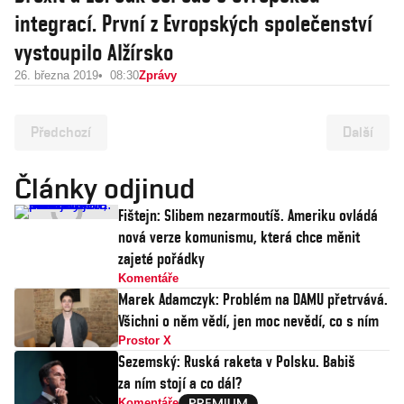
integrací. První z Evropských společenství
vystoupilo Alžírsko
26. března 2019
08:30
Zprávy
Předchozí
Další
Články odjinud
Fištejn: Slibem nezarmoutíš. Ameriku ovládá
nová verze komunismu, která chce měnit
zajeté pořádky
Komentáře
Marek Adamczyk: Problém na DAMU přetrvává.
Všichni o něm vědí, jen moc nevědí, co s ním
Prostor X
Sezemský: Ruská raketa v Polsku. Babiš
za ním stojí a co dál?
Komentáře