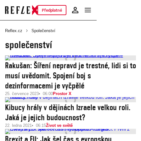
Předplatné
Reflex.cz
Společenství
společenství
Rakušan: Šíření nepravd je trestné, lidi si to
musí uvědomit. Spojení boj s
dezinformacemi je vyčpělé
25. července 2023
06:00
Prostor X
Kibucy hrály v dějinách Izraele velkou roli.
Jaká je jejich budoucnost?
22. ledna 2021
06:15
Život ve světě
Brexit a EU: Jak šel čas s evropskou