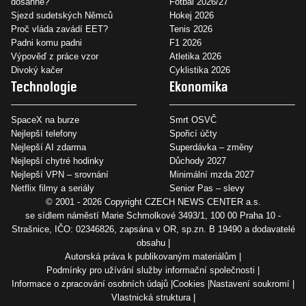
dosáhne?
Fotbal 2026/27
Sjezd sudetských Němců
Hokej 2026
Proč vláda zavádí EET?
Tenis 2026
Padni komu padni
F1 2026
Výpověď z práce vzor
Atletika 2026
Divoký kačer
Cyklistika 2026
Technologie
Ekonomika
SpaceX na burze
Smrt OSVČ
Nejlepší telefony
Spořicí účty
Nejlepší AI zdarma
Superdávka – změny
Nejlepší chytré hodinky
Důchody 2027
Nejlepší VPN – srovnání
Minimální mzda 2027
Netflix filmy a seriály
Senior Pas – slevy
© 2001 - 2026 Copyright
CZECH NEWS CENTER a.s.
se sídlem náměstí Marie Schmolkové 3493/1, 100 00 Praha 10 -
Strašnice, IČO: 02346826, zapsána v OR, sp.zn. B 19490 a dodavatelé
obsahu
Autorská práva k publikovaným materiálům
Podmínky pro užívání služby informační společnosti
Informace o zpracování osobních údajů
Cookies
Nastavení soukromí
Vlastnická struktura