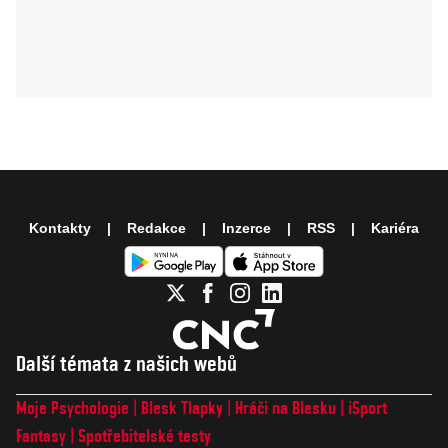
Kontakty
Redakce
Inzerce
RSS
Kariéra
Další témata z našich webů
Moje Psychologie
Blesk Tlapky
Hráči na Blesku
iSport
Fantasy
Spotřebitelské testy