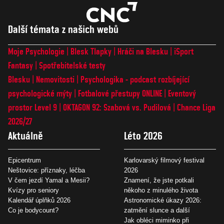
Další témata z našich webů
Moje Psychologie
Blesk Tlapky
Hráči na Blesku
iSport
Fantasy
Spotřebitelské testy
Blesku
Nemovitosti
Psychologika - podcast rozbíjející
psychologické mýty
Fotbalové přestupy ONLINE
Eventový
prostor Level 9
OKTAGON 92: Szabová vs. Pudilová
Chance Liga
2026/27
Aktuálně
Léto 2026
Epicentrum
Karlovarský filmový festival
Neštovice: příznaky, léčba
2026
V čem jezdí Yamal a Mesii?
Znamení, že jste potkali
Kvízy pro seniory
někoho z minulého života
Kalendář úplňků 2026
Astronomické úkazy 2026:
Co je bodycount?
zatmění slunce a další
Jak obléci miminko při