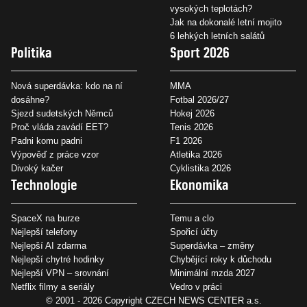
vysokých teplotách?
Jak na dokonalé letní mojito
6 lehkých letních salátů
Politika
Sport 2026
Nová superdávka: kdo na ní
MMA
dosáhne?
Fotbal 2026/27
Sjezd sudetských Němců
Hokej 2026
Proč vláda zavádí EET?
Tenis 2026
Padni komu padni
F1 2026
Výpověď z práce vzor
Atletika 2026
Divoký kačer
Cyklistika 2026
Technologie
Ekonomika
SpaceX na burze
Temu a clo
Nejlepší telefony
Spořicí účty
Nejlepší AI zdarma
Superdávka – změny
Nejlepší chytré hodinky
Chybějící roky k důchodu
Nejlepší VPN – srovnání
Minimální mzda 2027
Netflix filmy a seriály
Vedro v práci
© 2001 - 2026 Copyright
CZECH NEWS CENTER a.s.