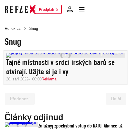
Předplatné
Reflex.cz
Snug
Snug
Tajné místnosti v srdci irských barů se
otvírají. Užijte si je i vy
20. září 2022
00:00
Reklama
Předchozí
Další
Články odjinud
Zalužnyj zpochybnil vstup do NATO. Aliance už