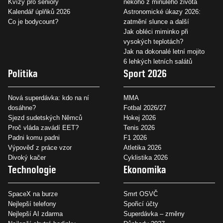
Kvízy pro seniory
někoho z minulého života
Kalendář úplňků 2026
Astronomické úkazy 2026:
Co je bodycount?
zatmění slunce a další
Jak obléci miminko při
vysokých teplotách?
Jak na dokonalé letní mojito
6 lehkých letních salátů
Politika
Sport 2026
Nová superdávka: kdo na ní
MMA
dosáhne?
Fotbal 2026/27
Sjezd sudetských Němců
Hokej 2026
Proč vláda zavádí EET?
Tenis 2026
Padni komu padni
F1 2026
Výpověď z práce vzor
Atletika 2026
Divoký kačer
Cyklistika 2026
Technologie
Ekonomika
SpaceX na burze
Smrt OSVČ
Nejlepší telefony
Spořicí účty
Nejlepší AI zdarma
Superdávka – změny