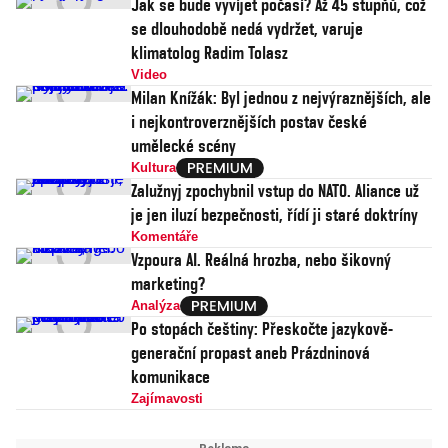
Jak se bude vyvíjet počasí? Až 45 stupňů, což
se dlouhodobě nedá vydržet, varuje
klimatolog Radim Tolasz
Video
Milan Knížák: Byl jednou z nejvýraznějších, ale
i nejkontroverznějších postav české
umělecké scény
Kultura
Zalužnyj zpochybnil vstup do NATO. Aliance už
je jen iluzí bezpečnosti, řídí ji staré doktríny
Komentáře
Vzpoura AI. Reálná hrozba, nebo šikovný
marketing?
Analýza
Po stopách češtiny: Přeskočte jazykově-
generační propast aneb Prázdninová
komunikace
Zajímavosti