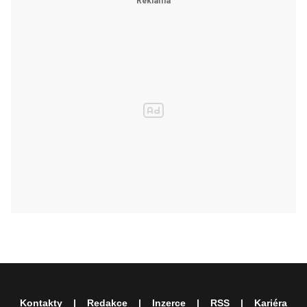
Kontakty
Redakce
Inzerce
RSS
Kariéra