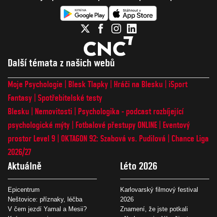
Další témata z našich webů
Moje Psychologie
Blesk Tlapky
Hráči na Blesku
iSport
Fantasy
Spotřebitelské testy
Blesku
Nemovitosti
Psychologika - podcast rozbíjející
psychologické mýty
Fotbalové přestupy ONLINE
Eventový
prostor Level 9
OKTAGON 92: Szabová vs. Pudilová
Chance Liga
2026/27
Aktuálně
Léto 2026
Epicentrum
Karlovarský filmový festival
Neštovice: příznaky, léčba
2026
V čem jezdí Yamal a Mesii?
Znamení, že jste potkali