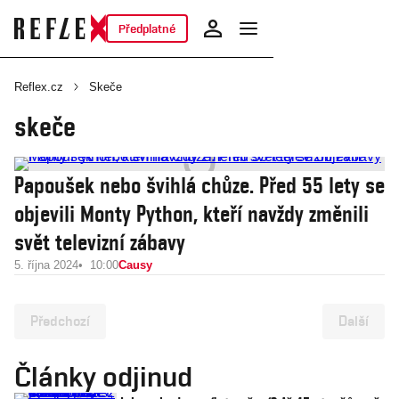
Předplatné
Reflex.cz
Skeče
skeče
Papoušek nebo švihlá chůze. Před 55 lety se
objevili Monty Python, kteří navždy změnili
svět televizní zábavy
5. října 2024
10:00
Causy
Předchozí
Další
Články odjinud