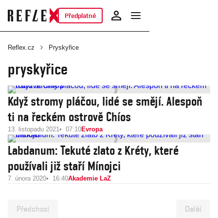
Předplatné
Reflex.cz
Pryskyřice
pryskyřice
Když stromy pláčou, lidé se smějí. Alespoň
ti na řeckém ostrově Chíos
13. listopadu 2021
07:10
Evropa
Labdanum: Tekuté zlato z Kréty, které
používali již staří Mínojci
7. února 2020
16:40
Akademie LaZ
Předchozí
Další