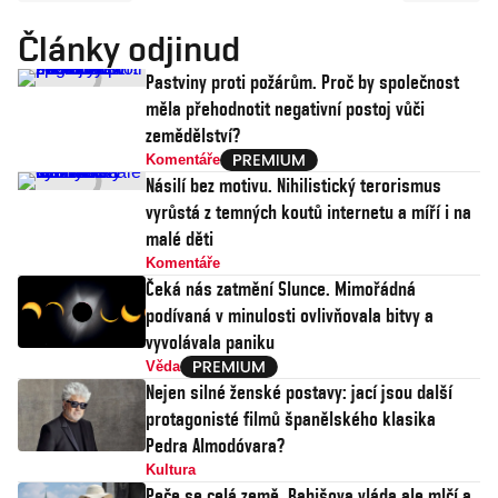
Články odjinud
Pastviny proti požárům. Proč by společnost
měla přehodnotit negativní postoj vůči
zemědělství?
Komentáře
Násilí bez motivu. Nihilistický terorismus
vyrůstá z temných koutů internetu a míří i na
malé děti
Komentáře
Čeká nás zatmění Slunce. Mimořádná
podívaná v minulosti ovlivňovala bitvy a
vyvolávala paniku
Věda
Nejen silné ženské postavy: jací jsou další
protagonisté filmů španělského klasika
Pedra Almodóvara?
Kultura
Peče se celá země, Babišova vláda ale mlčí a